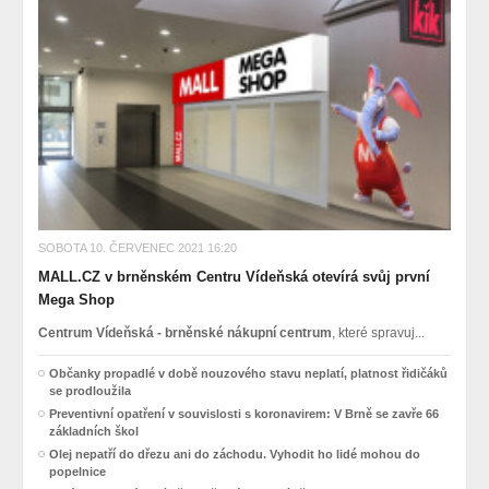
SOBOTA 10. ČERVENEC 2021 16:20
MALL.CZ v brněnském Centru Vídeňská otevírá svůj první
Mega Shop
Centrum Vídeňská - brněnské nákupní centrum
, které spravuj...
Občanky propadlé v době nouzového stavu neplatí, platnost řidičáků
se prodloužila
Preventivní opatření v souvislosti s koronavirem: V Brně se zavře 66
základních škol
Olej nepatří do dřezu ani do záchodu. Vyhodit ho lidé mohou do
popelnice