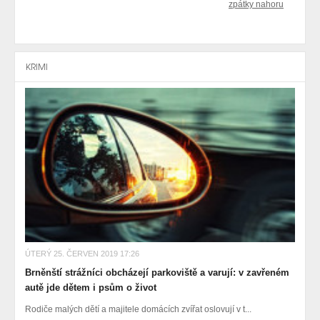
zpátky nahoru
KRIMI
ÚTERÝ 25. ČERVEN 2019 17:26
Brněnští strážníci obcházejí parkoviště a varují: v zavřeném
autě jde dětem i psům o život
Rodiče malých dětí a majitele domácích zvířat oslovují v t...