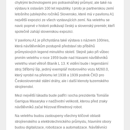
chytrými technologiemi pro potravinářský průmysl, ale také na
výstavu k oslavám 100 let republiky. I proto je partnerskou zemí
letošního jubilejního ročníků Slovensko, které má v pavilonu A1
největší expozici ze všech vystavujících zemí. Na veletrhu se
navíc poprvé v historii potkávají český a slovenský premiér, kteří
společně zahájí slovenskou expozici.
V pavilonu A1 je přichystána také výstava s názvem 100ries,
která návštěvníkům postupně představí sto příběhů
průmyslových legend minulého století. Stejně jako při vůbec
prvním veletrhu v roce 1959 bude nad hlavami návštěvníků
veletrhu viset větroň Blaník L 13. K vidění bude i legendární
stroj Stříbrný šíp, jediný exemplář motorového vozu M260.0,
který vyrobil na přelomu let 1938 a 1939 podnik ČKD pro
Československé státní dráhy, ale i další klenoty tuzemského
strojírenství.
Mezi největší lákadla bude patřit i socha prezidenta Tomáše
Garrigua Masaryka v nadživotní velikosti, kterou před zraky
návštěvníků začal frézovat třímetrový robot.
Na veletrhu budou zastoupeny všechny klíčové oblasti
strojírenského a elektrotechnického průmyslu, hlavními obory
budou digitalizace, robotizace a automatizace. Návštěvníci