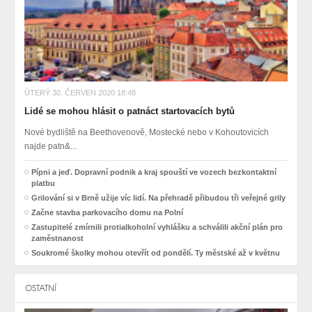
ÚTERÝ 30. ČERVEN 2020 18:48
Lidé se mohou hlásit o patnáct startovacích bytů
Nové bydliště na Beethovenově, Mostecké nebo v Kohoutovicích
najde patn&...
Pípni a jeď. Dopravní podnik a kraj spouští ve vozech bezkontaktní
platbu
Grilování si v Brně užije víc lidí. Na přehradě přibudou tři veřejné grily
Začne stavba parkovacího domu na Polní
Zastupitelé zmírnili protialkoholní vyhlášku a schválili akční plán pro
zaměstnanost
Soukromé školky mohou otevřít od pondělí. Ty městské až v květnu
OSTATNÍ