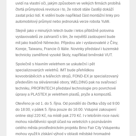
uvidí na vlastní oči, jakým způsobem ve velkých firmách probíhá
čtvrtá průmyslová revoluce i to, že roboti stále častěji dokáží
zastat práci lidí. K vidění bude například část montážní linky pro
automobilový průmysl nebo jednoruká verze robota YuMi.
Stejně jako v minulých letech bude i letos přibližně polovina
vystavovatelů ze zahraničí s tím, že největší zastoupení bude
mít jako tradičně Německo. Přijedou ale i vystavovatelé z Číny,
Koreje, Taiwanu, Francie či Itálie. Novinky představí i tuzemské
technicky zaměřené vysoké školy, například brněnské VUT.
Společně s hlavním veletrhem se uskuteční i pět
specializovaných veletrhů. IMT bude přehlídkou
kovoobráběcích a tvářecích strojů, FOND-EX je specializovaný
především na slévárenské obory, WELDING pak na svařovací
techniku, PROFINTECH představí technologie pro povrchové
úpravy a PLASTEX je veletrhem plastů, pryže a kompozitů.
Otevřeno je od 1. do 5. října. Od pondělí do čtvrtka vždy od 9:00
do 18:00, v pátek 5. října pouze do 16:00. Vstupné zakoupení
online stojí 220 Kč, na místě pak 270 Kč. I v letošním roce navíc
mohou návštěvníci spojit účast na veletrzích s poznáváním
celého města prostřednictvím projektu Brno Fair City Vstupenku
mohou využít k získání výhod v oblasti městské hromadné