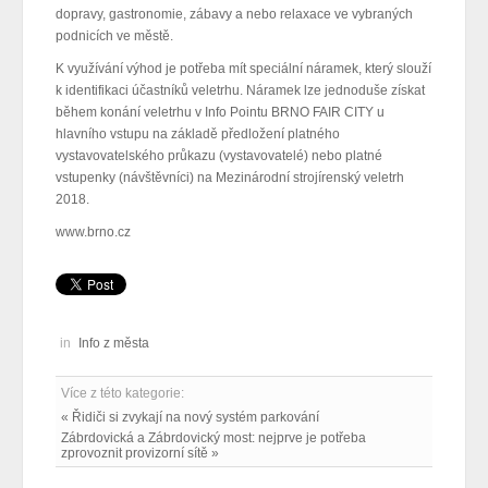
dopravy, gastronomie, zábavy a nebo relaxace ve vybraných
podnicích ve městě.
K využívání výhod je potřeba mít speciální náramek, který slouží
k identifikaci účastníků veletrhu. Náramek lze jednoduše získat
během konání veletrhu v Info Pointu BRNO FAIR CITY u
hlavního vstupu na základě předložení platného
vystavovatelského průkazu (vystavovatelé) nebo platné
vstupenky (návštěvníci) na Mezinárodní strojírenský veletrh
2018.
www.brno.cz
in
Info z města
Více z této kategorie:
« Řidiči si zvykají na nový systém parkování
Zábrdovická a Zábrdovický most: nejprve je potřeba
zprovoznit provizorní sítě »