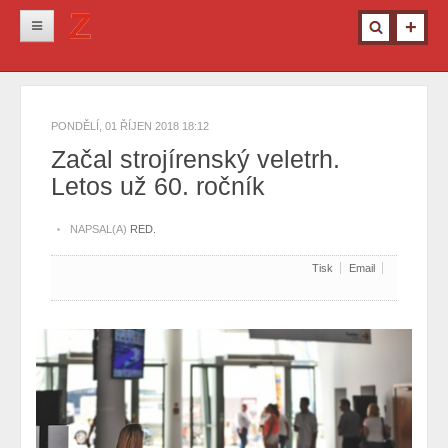
Novinky
Krimi
PONDĚLÍ, 01 ŘÍJEN 2018 18:12
Kultura
Začal strojírenský veletrh.
Letos už 60. ročník
Info z města
Pro ženy
NAPSAL(A)
RED.
Ostatní
Tisk
Email