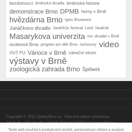
bezdomovci
brněnská historie
brněnská divadla
DPMB
demonstrace Brno
herny v Brně
hvězdárna Brno
Ignis Brunensis
Janáčkovo divadlo
Janáčkův festival
Leoš Janáček
Masarykova univerzita
noc divadel v Brně
video
osobnosti Brna
program pro děti Brno
rozhovory
Vánoce v Brně
VUT FU
vánoční strom
výstavy v Brně
zoologická zahrada Brno
Špilberk
Copyright © 2014 ZprávyBrno.cz. Všechna práva vyhrazena.
Jakékoliv užití obsahu, včetně převzetí článků je bez souhlasu
Webtom Enterprises s.r.o. zapovězeno.
Tento web používá k poskytování služeb, personalizaci reklam a analýze