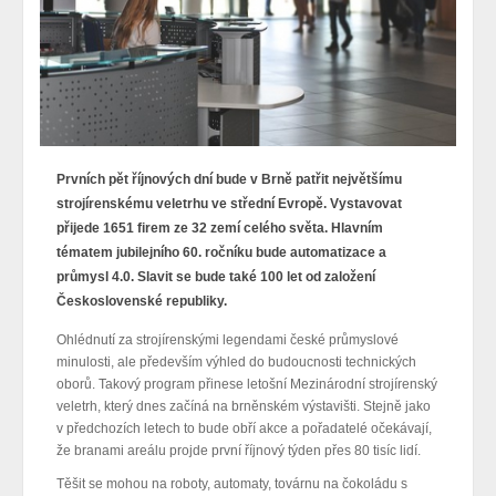
Prvních pět říjnových dní bude v Brně patřit největšímu
strojírenskému veletrhu ve střední Evropě. Vystavovat
přijede 1651 firem ze 32 zemí celého světa. Hlavním
tématem jubilejního 60. ročníku bude automatizace a
průmysl 4.0. Slavit se bude také 100 let od založení
Československé republiky.
Ohlédnutí za strojírenskými legendami české průmyslové
minulosti, ale především výhled do budoucnosti technických
oborů. Takový program přinese letošní Mezinárodní strojírenský
veletrh, který dnes začíná na brněnském výstavišti. Stejně jako
v předchozích letech to bude obří akce a pořadatelé očekávají,
že branami areálu projde první říjnový týden přes 80 tisíc lidí.
Těšit se mohou na roboty, automaty, továrnu na čokoládu s