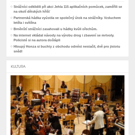
Strážníci odklidili při akci Jehla 115 aplikačních pomůcek, zaměřili se
na okolí dětských hřišť
Partnerská hádka vyústila ve společný útok na strážníky. Vzduchem
letěla i svítílna
Brněnští strážníci zasahovali u hádky kvůli ořechům.
Na internet vkládal návody na výrobu drog i zbavení se mrtvoly.
Policisté si na autora došlápli
Hloupý Honza si buchty z obchodu odnést nestačil, dvě pro jistotu
snědl
KULTURA