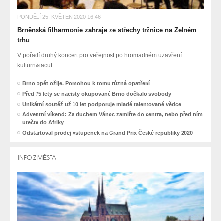
PONDĚLÍ 25. KVĚTEN 2020 16:46
Brněnská filharmonie zahraje ze střechy tržnice na Zelném
trhu
V pořadí druhý koncert pro veřejnost po hromadném uzavření
kulturn&iacut...
Brno opět ožije. Pomohou k tomu různá opatření
Před 75 lety se nacisty okupované Brno dočkalo svobody
Unikátní soutěž už 10 let podporuje mladé talentované vědce
Adventní víkend: Za duchem Vánoc zamiřte do centra, nebo před ním
utečte do Afriky
Odstartoval prodej vstupenek na Grand Prix České republiky 2020
INFO Z MĚSTA