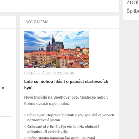
zoo
Špilb
INFO Z MĚSTA
ÚTERÝ 30. ČERVEN 2020 18:48
Lidé se mohou hlásit o patnáct startovacích
m o
bytů
Nové bydliště na Beethovenově, Mostecké nebo v
Kohoutovicích najde patn&...
Pípni a jeď. Dopravní podnik a kraj spouští ve vozech
bezkontaktní platbu
h
Grilování si v Brně užije víc lidí. Na přehradě
přibudou tři veřejné grily
Začne stavba parkovacího domu na Polní