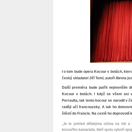
I o tom bude opera Kocour v botách, ktero
český skladatel Jiří Teml, autoři libreta 
Další premiéra bude patřit nejmenším d
Kocour v botách. I když se všem asi 
Perraulta, tak tento kocour se narodil v 
raději učí francouzsky. A tak ho domovni
štěstí do Francie. Na cestě ho doprovodí
„Je to pohled dětskýma očima na lidi a v
kocouřího kamaráda, kteří spolu vytvoří spo