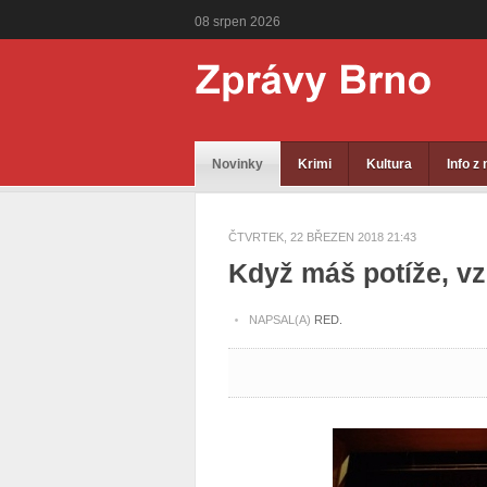
08
srpen
2026
Novinky
Krimi
Kultura
Info z
ČTVRTEK, 22 BŘEZEN 2018 21:43
Když máš potíže, v
NAPSAL(A)
RED.