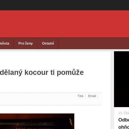
 města
Pro ženy
Ostatní
zdělaný kocour ti pomůže
Tisk
Email
13. ČE
Odbo
ohňo