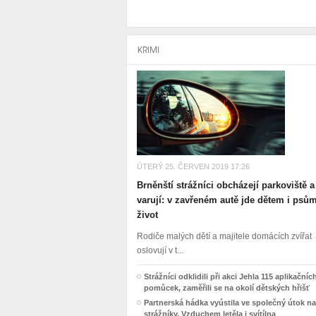
KRIMI
ÚTERÝ 25. ČERVEN 2019 17:26
Brněnští strážníci obcházejí parkoviště a
varují: v zavřeném autě jde dětem i psů
život
Rodiče malých dětí a majitele domácích zvířat
oslovují v t...
Strážníci odklidili při akci Jehla 115 aplikačníc
pomůcek, zaměřili se na okolí dětských hřišť
Partnerská hádka vyústila ve společný útok na
strážníky. Vzduchem letěla i svítílna