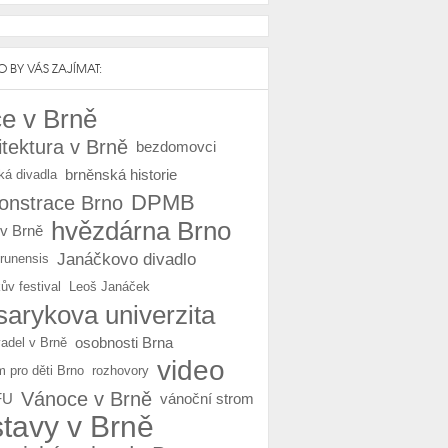
 BY VÁS ZAJÍMAT:
e v Brně
itektura v Brně
bezdomovci
brněnská historie
ká divadla
DPMB
nstrace Brno
hvězdárna Brno
 v Brně
Janáčkovo divadlo
Brunensis
ův festival
Leoš Janáček
arykova univerzita
osobnosti Brna
vadel v Brně
video
m pro děti Brno
rozhovory
Vánoce v Brně
FU
vánoční strom
stavy v Brně