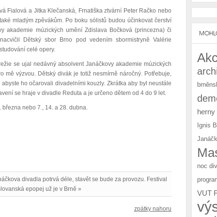
nová Fialová a Jitka Klečanská, Frnatiška ztvární Peter Račko nebo
t také mladým zpěvákům. Po boku sólistů budou účinkovat čerství
ovy akademie múzických umění Zdislava Bočková (princezna) či
MOHLO
nacvičil Dětský sbor Brno pod vedením sbormistryně Valérie
studování celé opery.
Akc
 režie se ujal nedávný absolvent Janáčkovy akademie múzických
arch
 mě výzvou. Dětský divák je totiž nesmírně náročný. Potřebuje,
abyste ho očarovali divadelními kouzly. Zkrátka aby byl neustále
brněns
ení se hraje v divadle Reduta a je určeno dětem od 4 do 9 let.
demo
. března nebo 7., 14. a 28. dubna.
herny
Ignis 
Janáčk
Mas
noc di
progra
áčkova divadla potrvá déle, stavět se bude za provozu. Festival
lovanská epopej už je v Brně »
VUT 
vý
zpátky nahoru