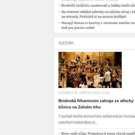
Brněnští strážníci zasahovali u hádky kvůli o
Na internet vkládal návody na výrobu drog i z
se mrtvoly. Policisté si na autora došlápli
Hloupý Honza si buchty z obchodu odnést nes
dvě pro jistotu snědl
KULTURA
PONDĚLÍ 25. KVĚTEN 2020 16:46
Brněnská filharmonie zahraje ze střechy
tržnice na Zelném trhu
V pořadí druhý koncert pro veřejnost po hro
uzavření kulturn&iacut...
Brno opět ožije. Pomohou k tomu různá opatř