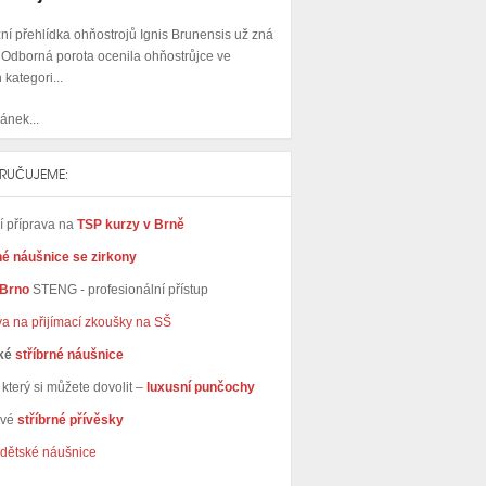
ní přehlídka ohňostrojů Ignis Brunensis už zná
. Odborná porota ocenila ohňostrůjce ve
 kategori...
ánek...
RUČUJEME:
ní příprava na
TSP kurzy v Brně
né náušnice se zirkony
 Brno
STENG - profesionální přístup
va na přijímací zkoušky na SŠ
ké
stříbrné náušnice
který si můžete dovolit –
luxusní punčochy
avé
stříbrné přívěsky
dětské náušnice