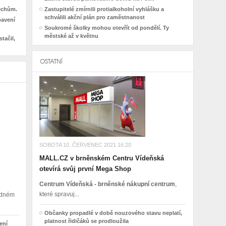
řechům.
Zastupitelé zmírnili protialkoholní vyhlášku a
schválili akční plán pro zaměstnanost
bavení
Soukromé školky mohou otevřít od pondělí. Ty
městské až v květnu
tačil,
OSTATNÍ
SOBOTA 10. ČERVENEC 2021 16:20
MALL.CZ v brněnském Centru Vídeňská
otevírá svůj první Mega Shop
Centrum Vídeňská - brněnské nákupní centrum
,
které spravuj...
madném
Občanky propadlé v době nouzového stavu neplatí,
platnost řidičáků se prodloužila
ení