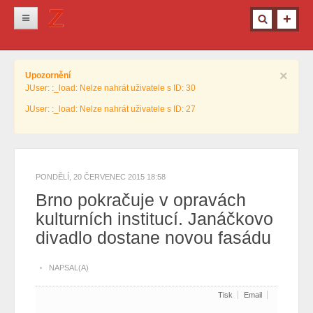
Novinky
×
Upozornění
Krimi
JUser: :_load: Nelze nahrát uživatele s ID: 30
Kultura
JUser: :_load: Nelze nahrát uživatele s ID: 27
Info z města
Pro ženy
Ostatní
PONDĚLÍ, 20 ČERVENEC 2015 18:58
Brno pokračuje v opravách
kulturních institucí. Janáčkovo
divadlo dostane novou fasádu
NAPSAL(A)
Tisk
Email