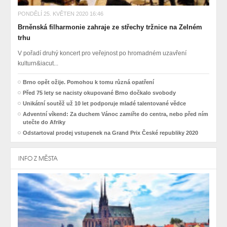
PONDĚLÍ 25. KVĚTEN 2020 16:46
Brněnská filharmonie zahraje ze střechy tržnice na Zelném
trhu
V pořadí druhý koncert pro veřejnost po hromadném uzavření
kulturn&iacut...
Brno opět ožije. Pomohou k tomu různá opatření
Před 75 lety se nacisty okupované Brno dočkalo svobody
Unikátní soutěž už 10 let podporuje mladé talentované vědce
Adventní víkend: Za duchem Vánoc zamiřte do centra, nebo před ním
utečte do Afriky
Odstartoval prodej vstupenek na Grand Prix České republiky 2020
INFO Z MĚSTA