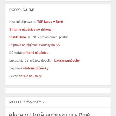
DOPORUČUJEME:
Kvalitní příprava na
TSP kurzy v Brně
Stříbrné náušnice se zirkony
Statik Brno
STENG - profesionální přístup
Příprava na přijímací zkoušky na SŠ
Dámské
stříbrné náušnice
Luxus, který si můžete dovolit –
luxusní punčochy
Zajímavé
stříbrné přívěsky
Levné
dětské náušnice
MOHLO BY VÁS ZAJÍMAT:
Akce v Brně
architektura v Brně