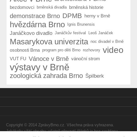
bezdomovci
brněnská historie
brněnská divadla
DPMB
demonstrace Brno
herny v Brně
hvězdárna Brno
Ignis Brunensis
Janáčkovo divadlo
Janáčkův festival
Leoš Janáček
Masarykova univerzita
noc divadel v Brně
video
osobnosti Brna
program pro děti Brno
rozhovory
Vánoce v Brně
VUT FU
vánoční strom
výstavy v Brně
zoologická zahrada Brno
Špilberk
Copyright © 2014 ZprávyBrno.cz. Všechna práva vyhrazena.
Jakékoliv užití obsahu, včetně převzetí článků je bez souhlasu