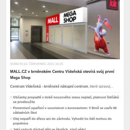
SOBOTA 10. ČERVENEC 2021 16:20
MALL.CZ v brněnském Centru Vídeňská otevírá svůj první
Mega Shop
Centrum Vídeňská - brněnské nákupní centrum
, které spravuj...
Občanky propadlé v době nouzového stavu neplatí, platnost řidičáků
se prodloužila
Preventivní opatření v souvislosti s koronavirem: V Brně se zavře 66
základních škol
Olej nepatří do dřezu ani do záchodu. Vyhodit ho lidé mohou do
popelnice
Jaký vzduch dýchají děti ve školách, zjistí vědci