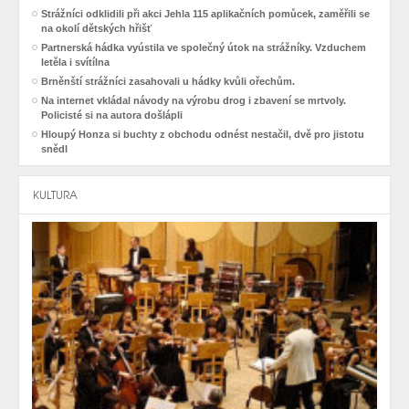
Strážníci odklidili při akci Jehla 115 aplikačních pomůcek, zaměřili se
na okolí dětských hřišť
Partnerská hádka vyústila ve společný útok na strážníky. Vzduchem
letěla i svítílna
Brněnští strážníci zasahovali u hádky kvůli ořechům.
Na internet vkládal návody na výrobu drog i zbavení se mrtvoly.
Policisté si na autora došlápli
Hloupý Honza si buchty z obchodu odnést nestačil, dvě pro jistotu
snědl
KULTURA