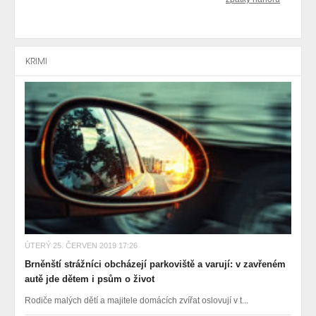
KRIMI
ÚTERÝ 25. ČERVEN 2019 17:26
Brněnští strážníci obcházejí parkoviště a varují: v zavřeném
autě jde dětem i psům o život
Rodiče malých dětí a majitele domácích zvířat oslovují v t...