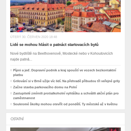
ÚTERÝ 30. ČERVEN 2020 18:48
Lidé se mohou hlásit o patnáct startovacích bytů
Nové bydliště na Beethovenově, Mostecké nebo v Kohoutovicích
najde patn&...
Pípni a jeď. Dopravní podnik a kraj spouští ve vozech bezkontaktní
platbu
Grilování si v Brně užije víc lidí. Na přehradě přibudou tři veřejné grily
Začne stavba parkovacího domu na Polní
Zastupitelé zmírnili protialkoholní vyhlášku a schválili akční plán pro
zaměstnanost
Soukromé školky mohou otevřít od pondělí. Ty městské až v květnu
OSTATNÍ