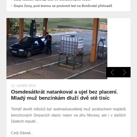
Dopis ženy, pod kterou se prolomil led na Brněnské přehradě
12. LEDEN 2015
Osmdesátkrát natankoval a ujel bez placení.
Mladý muž benzínkám dluží dvě stě tisíc
Téměř devět měsíců byl
sedmadvacetiletý muž
postrachem majitelů
benzínových čerpacích stanic nejen na jihu Moravy, ale i v dalších
částech republ...
Celý článek...