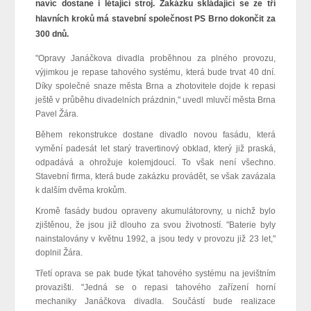
navíc dostane i létající stroj. Zakázku skládající se ze tří
hlavních kroků má stavební společnost PS Brno dokončit za
300 dnů.
"Opravy Janáčkova divadla proběhnou za plného provozu,
výjimkou je repase tahového systému, která bude trvat 40 dní.
Díky společné snaze města Brna a zhotovitele dojde k repasi
ještě v průběhu divadelních prázdnin," uvedl mluvčí města Brna
Pavel Žára.
Během rekonstrukce dostane divadlo novou fasádu, která
vymění padesát let starý travertinový obklad, který již praská,
odpadává a ohrožuje kolemjdoucí. To však není všechno.
Stavební firma, která bude zakázku provádět, se však zavázala
k dalším dvěma krokům.
Kromě fasády budou opraveny akumulátorovny, u nichž bylo
zjištěnou, že jsou již dlouho za svou životností. "Baterie byly
nainstalovány v květnu 1992, a jsou tedy v provozu již 23 let,"
doplnil Žára.
Třetí oprava se pak bude týkat tahového systému na jevištním
provazišti. "Jedná se o repasi tahového zařízení horní
mechaniky Janáčkova divadla. Součástí bude realizace