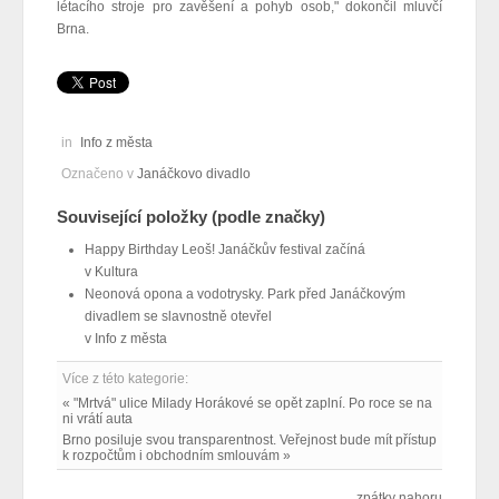
létacího stroje pro zavěšení a pohyb osob," dokončil mluvčí
Brna.
in
Info z města
Označeno v
Janáčkovo divadlo
Související položky (podle značky)
Happy Birthday Leoš! Janáčkův festival začíná
v
Kultura
Neonová opona a vodotrysky. Park před Janáčkovým
divadlem se slavnostně otevřel
v
Info z města
Více z této kategorie:
« "Mrtvá" ulice Milady Horákové se opět zaplní. Po roce se na
ni vrátí auta
Brno posiluje svou transparentnost. Veřejnost bude mít přístup
k rozpočtům i obchodním smlouvám »
zpátky nahoru