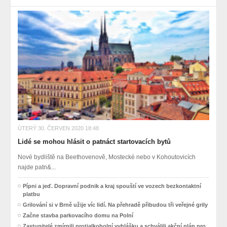
ÚTERÝ 30. ČERVEN 2020 18:48
Lidé se mohou hlásit o patnáct startovacích bytů
Nové bydliště na Beethovenově, Mostecké nebo v Kohoutovicích
najde patn&...
Pípni a jeď. Dopravní podnik a kraj spouští ve vozech bezkontaktní
platbu
Grilování si v Brně užije víc lidí. Na přehradě přibudou tři veřejné grily
Začne stavba parkovacího domu na Polní
Zastupitelé zmírnili protialkoholní vyhlášku a schválili akční plán pro