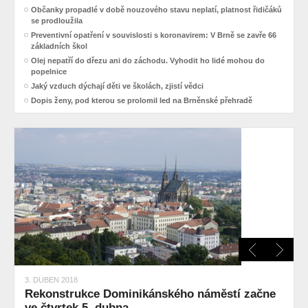
Občanky propadlé v době nouzového stavu neplatí, platnost řidičáků
se prodloužila
Preventivní opatření v souvislosti s koronavirem: V Brně se zavře 66
základních škol
Olej nepatří do dřezu ani do záchodu. Vyhodit ho lidé mohou do
popelnice
Jaký vzduch dýchají děti ve školách, zjistí vědci
Dopis ženy, pod kterou se prolomil led na Brněnské přehradě
3. DUBEN 2018
Rekonstrukce Dominikánského náměstí začne
ve čtvrtek 5. dubna