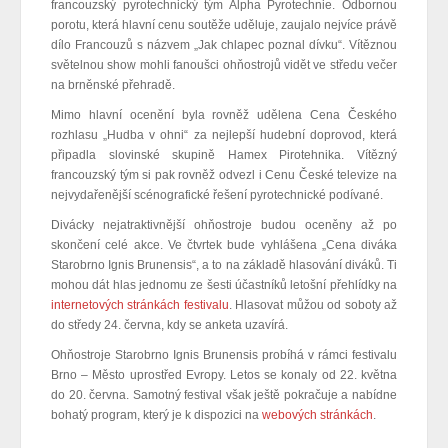
francouzský pyrotechnický tým Alpha Pyrotechnie. Odbornou
porotu, která hlavní cenu soutěže uděluje, zaujalo nejvíce právě
dílo Francouzů s názvem „Jak chlapec poznal dívku“. Vítěznou
světelnou show mohli fanoušci ohňostrojů vidět ve středu večer
na brněnské přehradě.
Mimo hlavní ocenění byla rovněž udělena Cena Českého
rozhlasu „Hudba v ohni“ za nejlepší hudební doprovod, která
připadla slovinské skupině Hamex Pirotehnika. Vítězný
francouzský tým si pak rovněž odvezl i Cenu České televize na
nejvydařenější scénografické řešení pyrotechnické podívané.
Divácky nejatraktivnější ohňostroje budou oceněny až po
skončení celé akce. Ve čtvrtek bude vyhlášena „Cena diváka
Starobrno Ignis Brunensis“, a to na základě hlasování diváků. Ti
mohou dát hlas jednomu ze šesti účastníků letošní přehlídky na
internetových stránkách festivalu
. Hlasovat můžou od soboty až
do středy 24. června, kdy se anketa uzavírá.
Ohňostroje Starobrno Ignis Brunensis probíhá v rámci festivalu
Brno – Město uprostřed Evropy. Letos se konaly od 22. května
do 20. června. Samotný festival však ještě pokračuje a nabídne
bohatý program, který je k dispozici na
webových stránkách
.