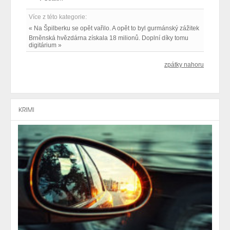
Více z této kategorie:
« Na Špilberku se opět vařilo. A opět to byl gurmánský zážitek
Brněnská hvězdárna získala 18 milionů. Doplní díky tomu
digitárium »
zpátky nahoru
KRIMI