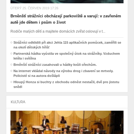
ÚTERÝ 25. ČERVEN 2019 17:26
Brněnští strážníci obcházejí parkoviště a varují: v zavřeném
autě jde dětem i psům o život
Rodiče malých dětí a majitele domácích zvířat oslovují v t...
Strážníci odklidili při akci Jehla 115 aplikačních pomůcek, zaměřili se
na okolí dětských hřišť
Partnerská hádka vyústila ve společný útok na strážníky. Vzduchem
letěla i svítílna
Brněnští strážníci zasahovali u hádky kvůli ořechům.
Na internet vkládal návody na výrobu drog i zbavení se mrtvoly.
Policisté si na autora došlápli
Hloupý Honza si buchty z obchodu odnést nestačil, dvě pro jistotu
snědl
KULTURA