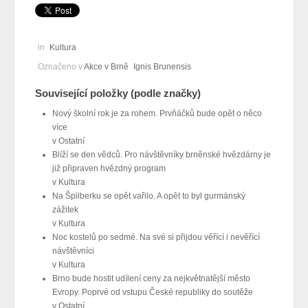
in
Kultura
Označeno v
Akce v Brně
Ignis Brunensis
Související položky (podle značky)
Nový školní rok je za rohem. Prvňáčků bude opět o něco
více
v
Ostatní
Blíží se den vědců. Pro návštěvníky brněnské hvězdárny je
již připraven hvězdný program
v
Kultura
Na Špilberku se opět vařilo. A opět to byl gurmánský
zážitek
v
Kultura
Noc kostelů po sedmé. Na své si přijdou věřící i nevěřící
návštěvníci
v
Kultura
Brno bude hostit udílení ceny za nejkvětnatější město
Evropy. Poprvé od vstupu České republiky do soutěže
v
Ostatní