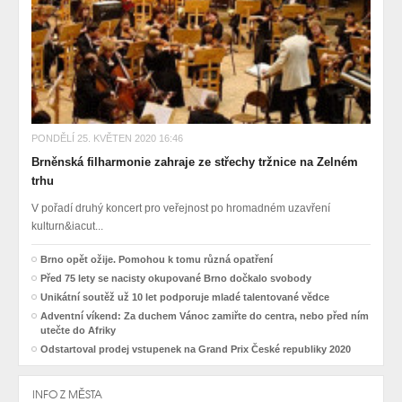
PONDĚLÍ 25. KVĚTEN 2020 16:46
Brněnská filharmonie zahraje ze střechy tržnice na Zelném
trhu
V pořadí druhý koncert pro veřejnost po hromadném uzavření
kulturn&iacut...
Brno opět ožije. Pomohou k tomu různá opatření
Před 75 lety se nacisty okupované Brno dočkalo svobody
Unikátní soutěž už 10 let podporuje mladé talentované vědce
Adventní víkend: Za duchem Vánoc zamiřte do centra, nebo před ním
utečte do Afriky
Odstartoval prodej vstupenek na Grand Prix České republiky 2020
INFO Z MĚSTA