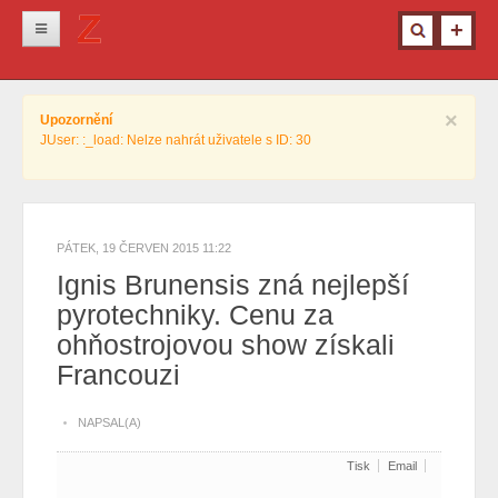
Novinky
×
Upozornění
Krimi
JUser: :_load: Nelze nahrát uživatele s ID: 30
Kultura
Info z města
Pro ženy
PÁTEK, 19 ČERVEN 2015 11:22
Ignis Brunensis zná nejlepší
Ostatní
pyrotechniky. Cenu za
ohňostrojovou show získali
Francouzi
NAPSAL(A)
Tisk
Email