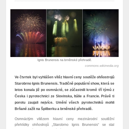
Ignis Brunensis na brněnské přehradě.
commons.wikimedia.org
Ve čtvrtek byl vyhlášen vítěz hlavní ceny soutěže ohňostrojů
Starobrno Ignis Brunensis. Tradičně populární show, která se
letos konala již po osmnácté, se zúčastnili kromě tří týmů z
Česka i pyrotechnici ze Slovinska, Itálie a
Francie
. Právě ti
porotu zaujali nejvíce. Umění všech pyrotechniků mohli
Brňané zažít na Špilberku a brněnské přehradě.
Osmnáctým vítězem hlavní ceny mezinárodní soutěžní
přehlídky ohňostrojů „Starobrno Ignis Brunensis“ se stal