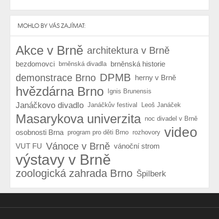
MOHLO BY VÁS ZAJÍMAT:
Akce v Brně
architektura v Brně
bezdomovci
brněnská historie
brněnská divadla
DPMB
demonstrace Brno
herny v Brně
hvězdárna Brno
Ignis Brunensis
Janáčkovo divadlo
Janáčkův festival
Leoš Janáček
Masarykova univerzita
noc divadel v Brně
video
osobnosti Brna
program pro děti Brno
rozhovory
Vánoce v Brně
VUT FU
vánoční strom
výstavy v Brně
zoologická zahrada Brno
Špilberk