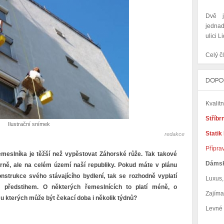
Dvě j
jedna
ulici Li
Celý čl
DOPO
Kvalit
Stříbr
Ilustrační snímek
Statik
redakce
Přípra
řemeslníka je těžší než vypěstovat Záhorské růže. Tak takové
Dáms
Brně, ale na celém území naší republiky. Pokud máte v plánu
nstrukce svého stávajícího bydlení, tak se rozhodně vyplatí
Luxus, 
 předstihem. O některých řemeslnících to platí méně, o
Zajím
 u kterých může být čekací doba i několik týdnů?
Levné