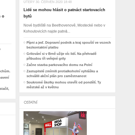
ÚTERÝ 30. ČERVEN 2020 18:48
Lidé se mohou hlásit o patnáct startovacích
m o
bytů
Nové bydliště na Beethovenově, Mostecké nebo v
Kohoutovicích najde patn&...
Pípni a jeď. Dopravní podnik a kraj spouští ve vozech
bezkontaktní platbu
h
Grilování si v Brně užije víc lidí. Na přehradě
přibudou tři veřejné grily
Začne stavba parkovacího domu na Polní
řechům.
Zastupitelé zmírnili protialkoholní vyhlášku a
schválili akční plán pro zaměstnanost
bavení
Soukromé školky mohou otevřít od pondělí. Ty
městské až v květnu
tačil,
OSTATNÍ