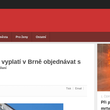
 města
Pro ženy
Ostatní
 vyplatí v Brně objednávat s
lení
Tisk
Email
1. ČER
Při 
mrt