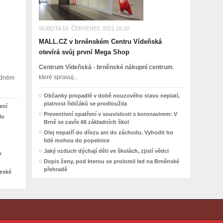
SOBOTA 10. ČERVENEC 2021 16:20
MALL.CZ v brněnském Centru Vídeňská
otevírá svůj první Mega Shop
Centrum Vídeňská - brněnské nákupní centrum
,
které spravuj...
madném
Občanky propadlé v době nouzového stavu neplatí,
platnost řidičáků se prodloužila
ení
Preventivní opatření v souvislosti s koronavirem: V
lo
Brně se zavře 66 základních škol
Olej nepatří do dřezu ani do záchodu. Vyhodit ho
lidé mohou do popelnice
Jaký vzduch dýchají děti ve školách, zjistí vědci
o
Dopis ženy, pod kterou se prolomil led na Brněnské
přehradě
České