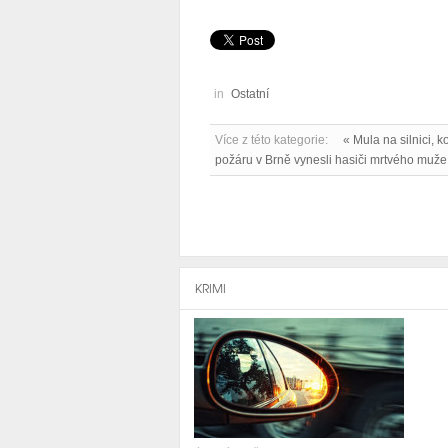
in
Ostatní
Více z této kategorie:
« Mula na silnici, k
požáru v Brně vynesli hasiči mrtvého muže
KRIMI