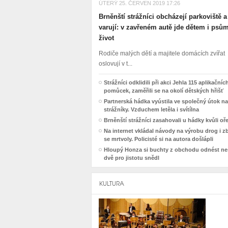
ÚTERÝ 25. ČERVEN 2019 17:26
Brněnští strážníci obcházejí parkoviště a
varují: v zavřeném autě jde dětem i psů
život
Rodiče malých dětí a majitele domácích zvířat
oslovují v t...
Strážníci odklidili při akci Jehla 115 aplikačníc
pomůcek, zaměřili se na okolí dětských hřišť
Partnerská hádka vyústila ve společný útok na
strážníky. Vzduchem letěla i svítílna
Brněnští strážníci zasahovali u hádky kvůli o
Na internet vkládal návody na výrobu drog i z
se mrtvoly. Policisté si na autora došlápli
Hloupý Honza si buchty z obchodu odnést nes
dvě pro jistotu snědl
KULTURA