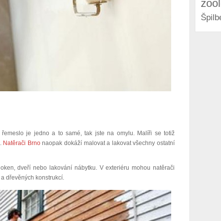
zoo
Špilb
é řemeslo je jedno a to samé, tak jste na omylu. Malíři se totiž
.
Natěrači Brno
naopak dokáží malovat a lakovat všechny ostatní
 oken, dveří nebo lakování nábytku. V exteriéru mohou natěrači
a dřevěných konstrukcí.