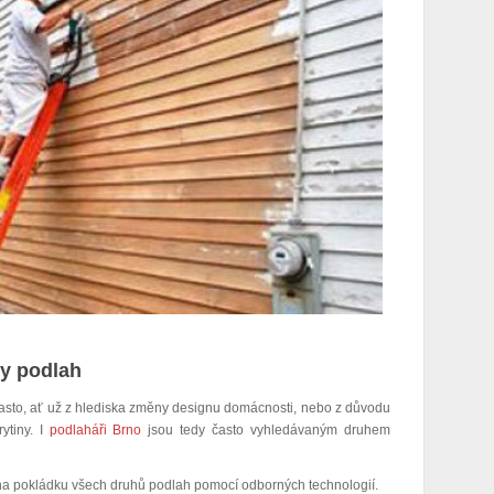
hy podlah
často, ať už z hlediska změny designu domácnosti, nebo z důvodu
ytiny. I
podlaháři Brno
jsou tedy často vyhledávaným druhem
 na pokládku všech druhů podlah pomocí odborných technologií.