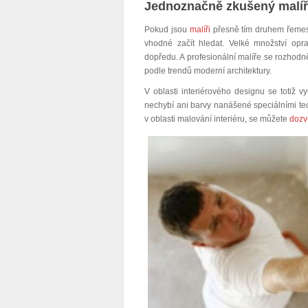
Jednoznačně zkušený malíř
Pokud jsou
malíři
přesně tím druhem řemesln
vhodné začít hledat. Velké množství opra
dopředu. A profesionální malíře se rozhodn
podle trendů moderní architektury.
V oblasti interiérového designu se totiž v
nechybí ani barvy nanášené speciálními tec
v oblasti malování interiéru, se můžete
dozv