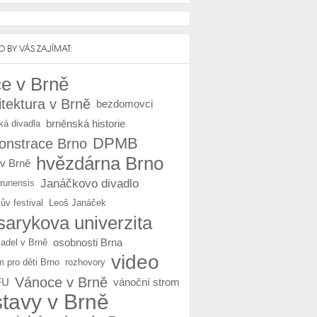
 BY VÁS ZAJÍMAT:
e v Brně
itektura v Brně
bezdomovci
brněnská historie
ká divadla
DPMB
nstrace Brno
hvězdárna Brno
 v Brně
Janáčkovo divadlo
Brunensis
ův festival
Leoš Janáček
arykova univerzita
osobnosti Brna
vadel v Brně
video
m pro děti Brno
rozhovory
Vánoce v Brně
FU
vánoční strom
stavy v Brně