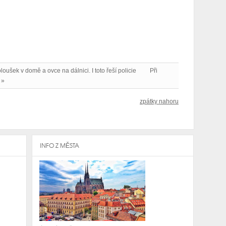
oloušek v domě a ovce na dálnici. I toto řeší policie
Při
 »
zpátky nahoru
INFO Z MĚSTA