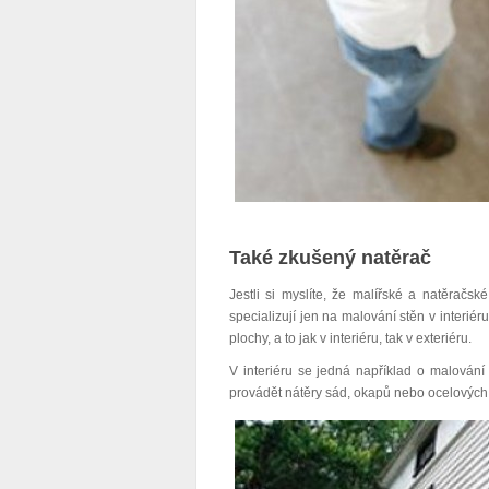
Také zkušený natěrač
Jestli si myslíte, že malířské a natěračsk
specializují jen na malování stěn v interiéru
plochy, a to jak v interiéru, tak v exteriéru.
V interiéru se jedná například o malování
provádět nátěry sád, okapů nebo ocelových 