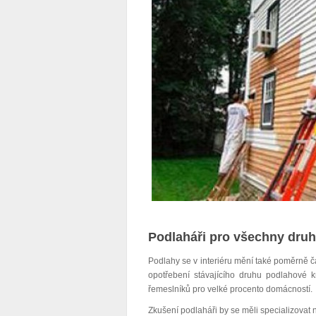
Podlaháři pro všechny dru
Podlahy se v interiéru mění také poměrně 
opotřebení stávajícího druhu podlahové kr
řemeslníků pro velké procento domácností.
Zkušení podlaháři by se měli specializovat