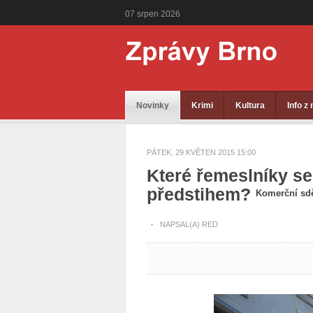
07
srpen
2026
Novinky
Krimi
Kultura
Info z
PÁTEK, 29 KVĚTEN 2015 15:00
Které řemeslníky se
předstihem?
Komerční sdě
NAPSAL(A) RED