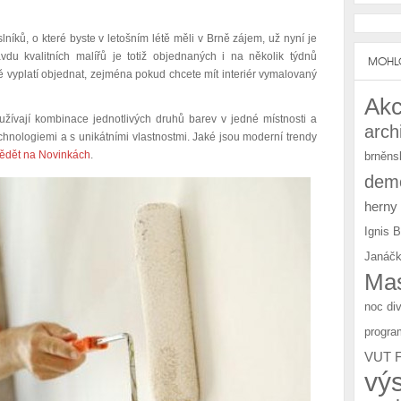
íků, o které byste v letošním létě měli v Brně zájem, už nyní je
vdu kvalitních malířů je totiž objednaných i na několik týdnů
MOHLO
ě vyplatí objednat, zejména pokud chcete mít interiér vymalovaný
Akc
yužívají kombinace jednotlivých druhů barev v jedné místnosti a
arch
hnologiemi a s unikátními vlastnostmi. Jaké jsou moderní trendy
ědět na Novinkách
.
brněns
demo
herny
Ignis 
Janáčk
Mas
noc di
progra
VUT 
vý