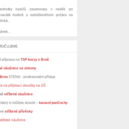
ednotky hasičů zasahovaly v neděli po
dvacáté hodině u nahlášenéhom požáru na
dická...
ánek...
RUČUJEME:
ní příprava na
TSP kurzy v Brně
né náušnice se zirkony
 Brno
STENG - profesionální přístup
va na přijímací zkoušky na SŠ
ké
stříbrné náušnice
který si můžete dovolit –
luxusní punčochy
avé
stříbrné přívěsky
dětské náušnice