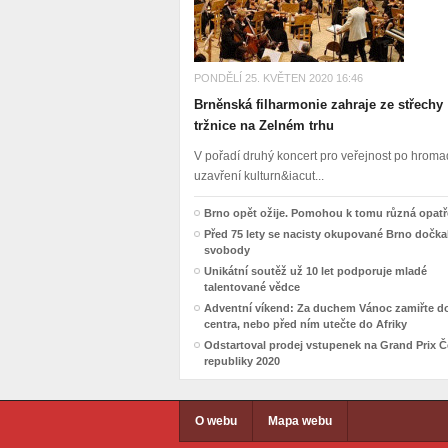
PONDĚLÍ 25. KVĚTEN 2020 16:46
Brněnská filharmonie zahraje ze střechy
tržnice na Zelném trhu
V pořadí druhý koncert pro veřejnost po hro
uzavření kulturn&iacut...
Brno opět ožije. Pomohou k tomu různá opatř
Před 75 lety se nacisty okupované Brno dočka
svobody
Unikátní soutěž už 10 let podporuje mladé
talentované vědce
Adventní víkend: Za duchem Vánoc zamiřte d
centra, nebo před ním utečte do Afriky
Odstartoval prodej vstupenek na Grand Prix 
republiky 2020
O webu
Mapa webu