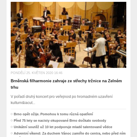
PONDĚLÍ 25. KVĚTEN 2020 16:46
Brněnská filharmonie zahraje ze střechy tržnice na Zelném
trhu
V pořadí druhý koncert pro veřejnost po hromadném uzavření
kulturn&iacut...
Brno opět ožije. Pomohou k tomu různá opatření
Před 75 lety se nacisty okupované Brno dočkalo svobody
Unikátní soutěž už 10 let podporuje mladé talentované vědce
Adventní víkend: Za duchem Vánoc zamiřte do centra, nebo před ním