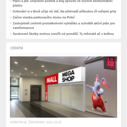
Pípni a jeď. Dopravní podnik a kraj spouští ve vozech bezkontaktní
platbu
Grilování si v Brně užije víc lidí. Na přehradě přibudou tři veřejné grily
Začne stavba parkovacího domu na Polní
Zastupitelé zmírnili protialkoholní vyhlášku a schválili akční plán pro
zaměstnanost
Soukromé školky mohou otevřít od pondělí. Ty městské až v květnu
OSTATNÍ
SOBOTA 10. ČERVENEC 2021 16:20