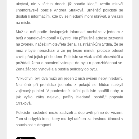
ukrýval, ale v těchto dnech již spadla klec," uvedla mluvčí
jihomoravské policie Andrea Straková. Brněnští policisté se
dostali k informacím, kde by se hledaný mohl ukrývat, a vyrazili
na místo.
Muž se měl podle dostupných informací nacházet v jednom z
bytů v panelovém domě v Bystrci. Na příslušné adrese zazvonili
na zvonek, načež jim otevřela žena. Ta strážníkům tvrdila, že se
muž v bytě nenachází a že jej těsně minuli, protože odešel
chvíli před jejich příchodem. Policisté se však chtěli přesvědčit a
požádali ženu o povolení vstoupit do bytu a porozhlédnout se.
Žena žádosti vyhověla a pustila policisty do bytu.
"V kuchyni byli dva muži ani jeden z nich ovšem nebyl hledaný.
Nicméně při prohlídce jednoho z pokojů se hlídce naskytl
zajímavý pohled. V pootevřené skříni policisté spatřili nohy, a
jak vyšlo záhy najevo, patřily hledané osobě," popsala
Straková.
Policisté následně muže zadrželi a dopravili přímo do vězení.
Tam si odpyká trest, který mu byl udělen za trestnou činnost v
souvislosti s drogami.