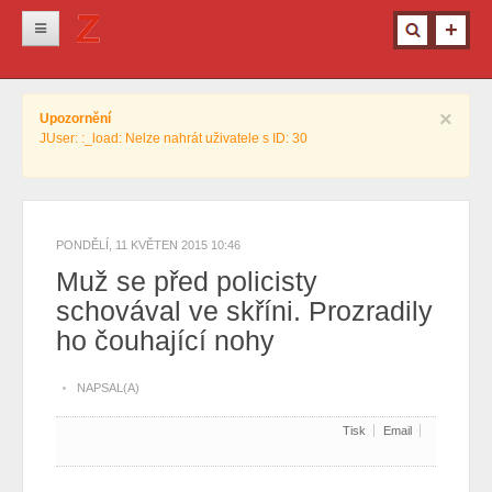
Novinky
×
Upozornění
Krimi
JUser: :_load: Nelze nahrát uživatele s ID: 30
Kultura
Info z města
Pro ženy
PONDĚLÍ, 11 KVĚTEN 2015 10:46
Muž se před policisty
Ostatní
schovával ve skříni. Prozradily
ho čouhající nohy
NAPSAL(A)
Tisk
Email