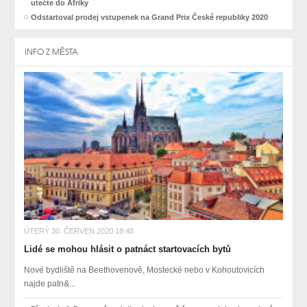
utečte do Afriky
Odstartoval prodej vstupenek na Grand Prix České republiky 2020
INFO Z MĚSTA
ÚTERÝ 30. ČERVEN 2020 18:48
Lidé se mohou hlásit o patnáct startovacích bytů
Nové bydliště na Beethovenově, Mostecké nebo v Kohoutovicích
najde patn&...