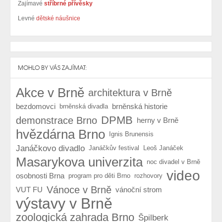
Zajímavé
stříbrné přívěsky
Levné
dětské náušnice
MOHLO BY VÁS ZAJÍMAT:
Akce v Brně
architektura v Brně
bezdomovci
brněnská historie
brněnská divadla
DPMB
demonstrace Brno
herny v Brně
hvězdárna Brno
Ignis Brunensis
Janáčkovo divadlo
Janáčkův festival
Leoš Janáček
Masarykova univerzita
noc divadel v Brně
video
osobnosti Brna
program pro děti Brno
rozhovory
Vánoce v Brně
VUT FU
vánoční strom
výstavy v Brně
zoologická zahrada Brno
Špilberk