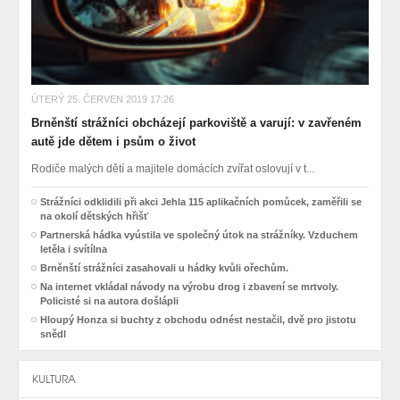
ÚTERÝ 25. ČERVEN 2019 17:26
Brněnští strážníci obcházejí parkoviště a varují: v zavřeném
autě jde dětem i psům o život
Rodiče malých dětí a majitele domácích zvířat oslovují v t...
Strážníci odklidili při akci Jehla 115 aplikačních pomůcek, zaměřili se
na okolí dětských hřišť
Partnerská hádka vyústila ve společný útok na strážníky. Vzduchem
letěla i svítílna
Brněnští strážníci zasahovali u hádky kvůli ořechům.
Na internet vkládal návody na výrobu drog i zbavení se mrtvoly.
Policisté si na autora došlápli
Hloupý Honza si buchty z obchodu odnést nestačil, dvě pro jistotu
snědl
KULTURA