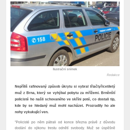
Ilustrační snímek
Redakce
Nepříliš rafinovaný způsob úkrytu si vybral třiačtyřicetiletý
muž z Brna, který se vyhýbal pobytu za mřížemi. Brněnští
policisté ho našli schovaného ve skříni poté, co dostali tip,
kde by se hledaný muž mohl nacházet. Prozradily ho ale
nohy vykukující ven.
"Policisté po něm pátrali od konce března právě z důvodu
dodání do výkonu trestu odnětí svobody. Muž se úspěšně