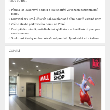
najde patn&...
Pípni a jeď. Dopravní podnik a kraj spouští ve vozech bezkontaktní
platbu
Grilování si v Brně užije víc lidí. Na přehradě přibudou tři veřejné grily
Začne stavba parkovacího domu na Polní
Zastupitelé zmírnili protialkoholní vyhlášku a schválili akční plán pro
zaměstnanost
Soukromé školky mohou otevřít od pondělí. Ty městské až v květnu
OSTATNÍ