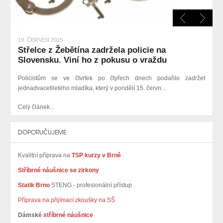
19. ČERVEN 2015
Střelce z Žebětína zadržela policie na
Slovensku. Viní ho z pokusu o vraždu
Policistům se ve čtvrtek po čtyřech dnech
podařilo
zadržet
jednadvacetiletého mladíka, který v pondělí 15. červn...
Celý článek...
DOPORUČUJEME:
Kvalitní příprava na
TSP kurzy v Brně
Stříbrné náušnice se zirkony
Statik Brno
STENG - profesionální přístup
Příprava na přijímací zkoušky na SŠ
Dámské
stříbrné náušnice