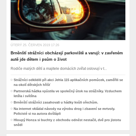
ÚTERÝ 25. ČERVEN 2019 17:26
Brněnští strážníci obcházejí parkoviště a varují: v zavřeném
autě jde dětem i psům o život
Rodiče malých dětí a majitele domácích zvířat oslovují v t...
Strážníci odklidili při akci Jehla 115 aplikačních pomůcek, zaměřili se
na okolí dětských hřišť
Partnerská hádka vyústila ve společný útok na strážníky. Vzduchem
letěla i svítílna
Brněnští strážníci zasahovali u hádky kvůli ořechům.
Na internet vkládal návody na výrobu drog i zbavení se mrtvoly.
Policisté si na autora došlápli
Hloupý Honza si buchty z obchodu odnést nestačil, dvě pro jistotu
snědl