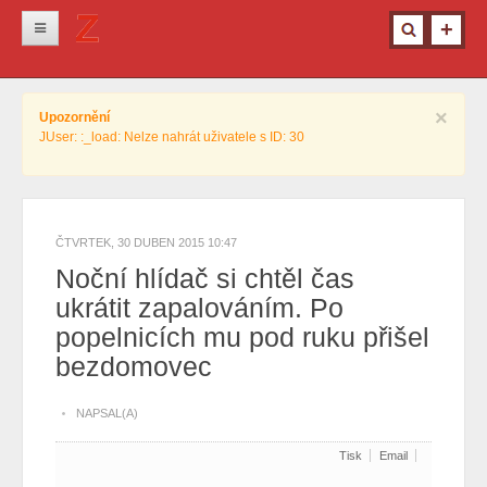
Novinky
×
Upozornění
Krimi
JUser: :_load: Nelze nahrát uživatele s ID: 30
Kultura
Info z města
Pro ženy
ČTVRTEK, 30 DUBEN 2015 10:47
Noční hlídač si chtěl čas
Ostatní
ukrátit zapalováním. Po
popelnicích mu pod ruku přišel
bezdomovec
NAPSAL(A)
Tisk
Email