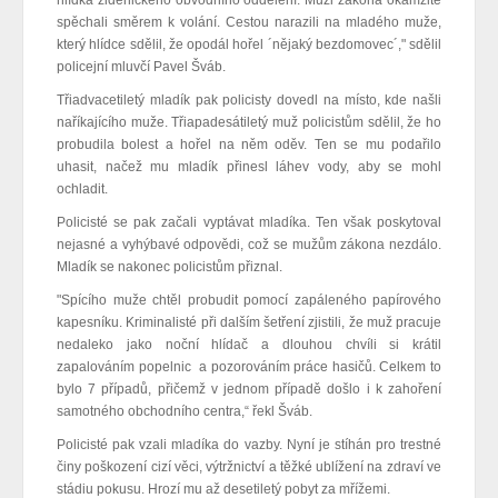
spěchali směrem k volání. Cestou narazili na mladého muže,
který hlídce sdělil, že opodál hořel ´nějaký bezdomovec´," sdělil
policejní mluvčí Pavel Šváb.
Třiadvacetiletý mladík pak policisty dovedl na místo, kde našli
naříkajícího muže. Třiapadesátiletý muž policistům sdělil, že ho
probudila bolest a hořel na něm oděv. Ten se mu podařilo
uhasit, načež mu mladík přinesl láhev vody, aby se mohl
ochladit.
Policisté se pak začali vyptávat mladíka. Ten však poskytoval
nejasné a vyhýbavé odpovědi, což se mužům zákona nezdálo.
Mladík se nakonec policistům přiznal.
"Spícího muže chtěl probudit pomocí zapáleného papírového
kapesníku. Kriminalisté při dalším šetření zjistili, že muž pracuje
nedaleko jako noční hlídač a dlouhou chvíli si krátil
zapalováním popelnic
a pozorováním práce hasičů
. Celkem to
bylo 7 případů, přičemž v jednom případě došlo i k zahoření
samotného obchodního centra,“ řekl Šváb.
Policisté pak vzali mladíka do vazby. Nyní je stíhán pro trestné
činy poškození cizí věci, výtržnictví a těžké ublížení na zdraví ve
stádiu pokusu. Hrozí mu až desetiletý pobyt za mřížemi.