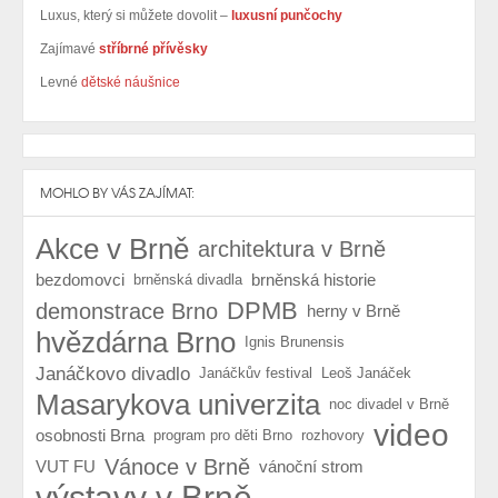
Luxus, který si můžete dovolit –
luxusní punčochy
Zajímavé
stříbrné přívěsky
Levné
dětské náušnice
MOHLO BY VÁS ZAJÍMAT:
Akce v Brně
architektura v Brně
bezdomovci
brněnská historie
brněnská divadla
DPMB
demonstrace Brno
herny v Brně
hvězdárna Brno
Ignis Brunensis
Janáčkovo divadlo
Janáčkův festival
Leoš Janáček
Masarykova univerzita
noc divadel v Brně
video
osobnosti Brna
program pro děti Brno
rozhovory
Vánoce v Brně
VUT FU
vánoční strom
výstavy v Brně