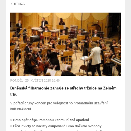
KULTURA
PONDĚLÍ 25. KVĚTEN 2020 16:46
Brněnská filharmonie zahraje ze střechy tržnice na Zelném
trhu
V pořadí druhý koncert pro veřejnost po hromadném uzavření
kulturn&iacut...
Brno opět ožije. Pomohou k tomu různá opatření
Před 75 lety se nacisty okupované Brno dočkalo svobody