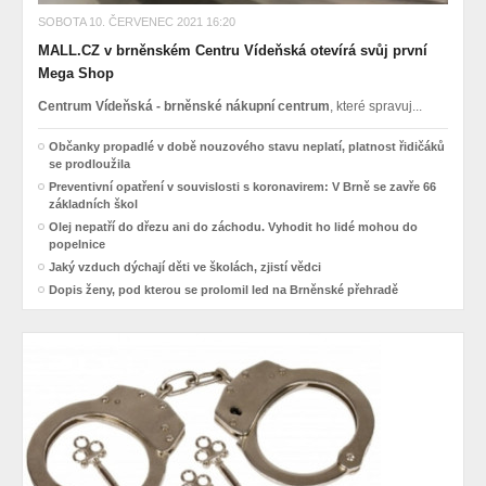
SOBOTA 10. ČERVENEC 2021 16:20
MALL.CZ v brněnském Centru Vídeňská otevírá svůj první
Mega Shop
Centrum Vídeňská - brněnské nákupní centrum
, které spravuj...
Občanky propadlé v době nouzového stavu neplatí, platnost řidičáků
se prodloužila
Preventivní opatření v souvislosti s koronavirem: V Brně se zavře 66
základních škol
Olej nepatří do dřezu ani do záchodu. Vyhodit ho lidé mohou do
popelnice
Jaký vzduch dýchají děti ve školách, zjistí vědci
Dopis ženy, pod kterou se prolomil led na Brněnské přehradě