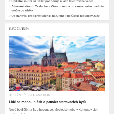
Unikátní soutěž už 10 let podporuje mladé talentované vědce
Adventní víkend: Za duchem Vánoc zamiřte do centra, nebo před ním
utečte do Afriky
Odstartoval prodej vstupenek na Grand Prix České republiky 2020
INFO Z MĚSTA
ÚTERÝ 30. ČERVEN 2020 18:48
Lidé se mohou hlásit o patnáct startovacích bytů
Nové bydliště na Beethovenově, Mostecké nebo v Kohoutovicích