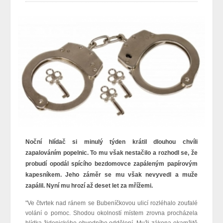
Noční hlídač si minulý týden krátil dlouhou chvíli
zapalováním popelnic. To mu však nestačilo a rozhodl se, že
probudí opodál spícího bezdomovce zapáleným papírovým
kapesníkem. Jeho záměr se mu však nevyvedl a muže
zapálil. Nyní mu hrozí až deset let za mřížemi.
"Ve čtvrtek nad ránem se Bubeníčkovou ulicí rozléhalo zoufalé
volání o pomoc. Shodou okolností místem zrovna procházela
hlídka židenického obvodního oddělení. Muži zákona okamžitě