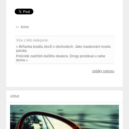
in
Krimi
Více z této kategorie:
« Brňanka kradla zboží v obchodech. Jako maskování nosila
paruky
Policisté zadrželi dalšího dealera. Drogy prodával u sebe
doma »
zpátky nahoru
KRIMI