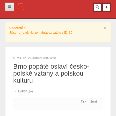
Novinky
×
Upozornění
Krimi
JUser: :_load: Nelze nahrát uživatele s ID: 30
Kultura
Info z města
Pro ženy
ČTVRTEK, 09 DUBEN 2015 10:05
Brno popáté oslaví česko-
Ostatní
polské vztahy a polskou
kulturu
NAPSAL(A)
Tisk
Email