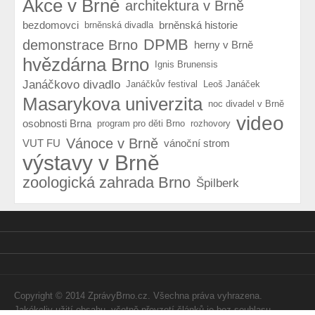
Akce v Brně
architektura v Brně
bezdomovci
brněnská historie
brněnská divadla
DPMB
demonstrace Brno
herny v Brně
hvězdárna Brno
Ignis Brunensis
Janáčkovo divadlo
Janáčkův festival
Leoš Janáček
Masarykova univerzita
noc divadel v Brně
video
osobnosti Brna
program pro děti Brno
rozhovory
Vánoce v Brně
VUT FU
vánoční strom
výstavy v Brně
zoologická zahrada Brno
Špilberk
Copyright © 2014 ZprávyBrno.cz. Všechna práva vyhrazena.
Jakékoliv užití obsahu, včetně převzetí článků je bez souhlasu