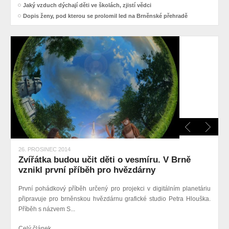
Jaký vzduch dýchají děti ve školách, zjistí vědci
Dopis ženy, pod kterou se prolomil led na Brněnské přehradě
26. PROSINEC 2014
Zvířátka budou učit děti o vesmíru. V Brně
vznikl první příběh pro hvězdárny
První pohádkový příběh určený pro projekci v digitálním planetáriu
připravuje pro brněnskou hvězdárnu
grafické studio Petra Hlouška.
Příběh s názvem S...
Celý článek...