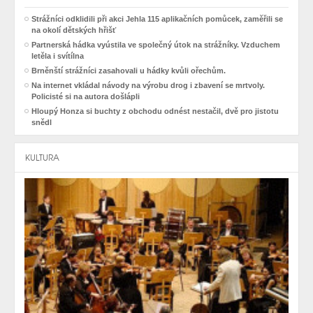
Strážníci odklidili při akci Jehla 115 aplikačních pomůcek, zaměřili se
na okolí dětských hřišť
Partnerská hádka vyústila ve společný útok na strážníky. Vzduchem
letěla i svítílna
Brněnští strážníci zasahovali u hádky kvůli ořechům.
Na internet vkládal návody na výrobu drog i zbavení se mrtvoly.
Policisté si na autora došlápli
Hloupý Honza si buchty z obchodu odnést nestačil, dvě pro jistotu
snědl
KULTURA