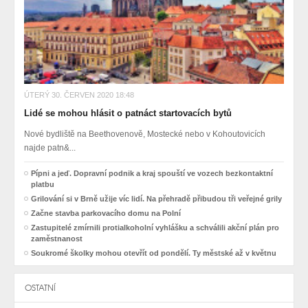
ÚTERÝ 30. ČERVEN 2020 18:48
Lidé se mohou hlásit o patnáct startovacích bytů
Nové bydliště na Beethovenově, Mostecké nebo v Kohoutovicích
najde patn&...
Pípni a jeď. Dopravní podnik a kraj spouští ve vozech bezkontaktní
platbu
Grilování si v Brně užije víc lidí. Na přehradě přibudou tři veřejné grily
Začne stavba parkovacího domu na Polní
Zastupitelé zmírnili protialkoholní vyhlášku a schválili akční plán pro
zaměstnanost
Soukromé školky mohou otevřít od pondělí. Ty městské až v květnu
OSTATNÍ