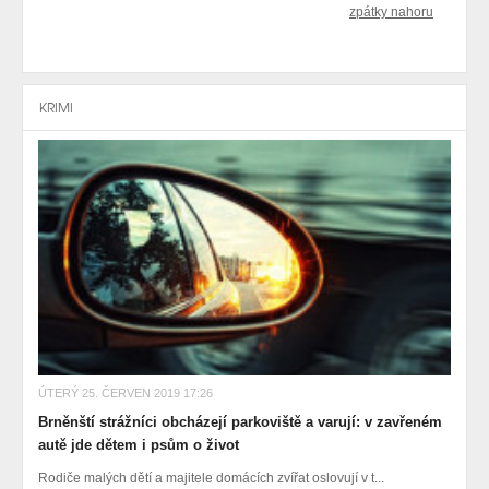
zpátky nahoru
KRIMI
ÚTERÝ 25. ČERVEN 2019 17:26
Brněnští strážníci obcházejí parkoviště a varují: v zavřeném
autě jde dětem i psům o život
Rodiče malých dětí a majitele domácích zvířat oslovují v t...