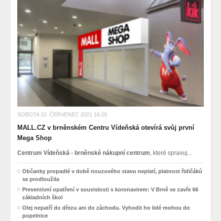
SOBOTA 10. ČERVENEC 2021 16:20
MALL.CZ v brněnském Centru Vídeňská otevírá svůj první
Mega Shop
Centrum Vídeňská - brněnské nákupní centrum
, které spravuj...
Občanky propadlé v době nouzového stavu neplatí, platnost řidičáků
se prodloužila
Preventivní opatření v souvislosti s koronavirem: V Brně se zavře 66
základních škol
Olej nepatří do dřezu ani do záchodu. Vyhodit ho lidé mohou do
popelnice