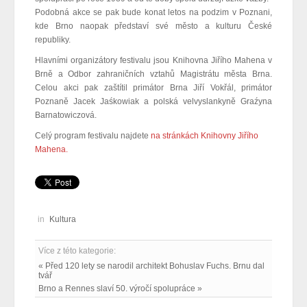
Podobná akce se pak bude konat letos na podzim v Poznani,
kde Brno naopak představí své město a kulturu České
republiky.
Hlavními organizátory festivalu jsou Knihovna Jiřího Mahena v
Brně a Odbor zahraničních vztahů Magistrátu města Brna.
Celou akci pak zaštítil primátor Brna Jiří Vokřál, primátor
Poznaně Jacek Jaśkowiak a polská velvyslankyně Graźyna
Barnatowiczová.
Celý program festivalu najdete
na stránkách Knihovny Jiřího
Mahena.
in
Kultura
Více z této kategorie:
« Před 120 lety se narodil architekt Bohuslav Fuchs. Brnu dal
tvář
Brno a Rennes slaví 50. výročí spolupráce »