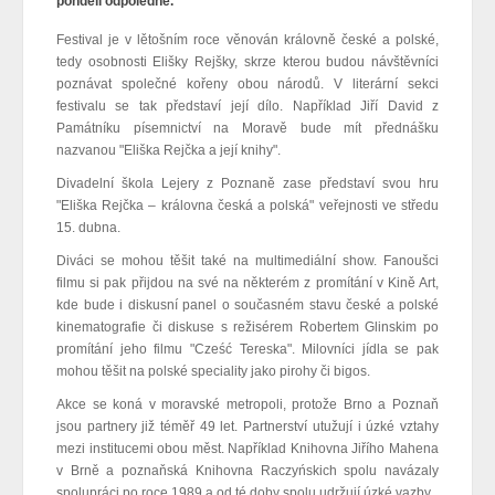
pondělí odpoledne.
Festival je v lětošním roce věnován královně české a polské,
tedy osobnosti Elišky Rejšky, skrze kterou budou návštěvníci
poznávat společné kořeny obou národů. V literární sekci
festivalu se tak představí její dílo. Například Jiří David z
Památníku písemnictví na Moravě bude mít přednášku
nazvanou "Eliška Rejčka a její knihy".
Divadelní škola Lejery z Poznaně zase představí svou hru
"Eliška Rejčka – královna česká a polská" veřejnosti ve středu
15. dubna.
Diváci se mohou těšit také na multimediální show. Fanoušci
filmu si pak přijdou na své na některém z promítání v Kině Art,
kde bude i diskusní panel o současném stavu české a polské
kinematografie či diskuse s režisérem Robertem Glinskim po
promítání jeho filmu "Cześć Tereska". Milovníci jídla se pak
mohou těšit na polské speciality jako pirohy či bigos.
Akce se koná v moravské metropoli, protože Brno a Poznaň
jsou partnery již téměř 49 let. Partnerství utužují i úzké vztahy
mezi institucemi obou měst. Například Knihovna Jiřího Mahena
v Brně a poznaňská Knihovna Raczyńskich spolu navázaly
spolupráci po roce 1989 a od té doby spolu udržují úzké vazby.