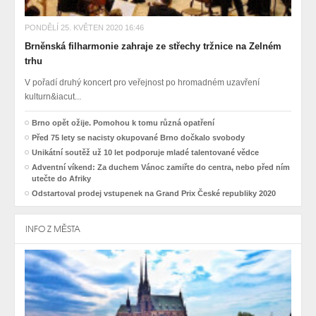
PONDĚLÍ 25. KVĚTEN 2020 16:46
Brněnská filharmonie zahraje ze střechy tržnice na Zelném
trhu
V pořadí druhý koncert pro veřejnost po hromadném uzavření
kulturn&iacut...
Brno opět ožije. Pomohou k tomu různá opatření
Před 75 lety se nacisty okupované Brno dočkalo svobody
Unikátní soutěž už 10 let podporuje mladé talentované vědce
Adventní víkend: Za duchem Vánoc zamiřte do centra, nebo před ním
utečte do Afriky
Odstartoval prodej vstupenek na Grand Prix České republiky 2020
INFO Z MĚSTA