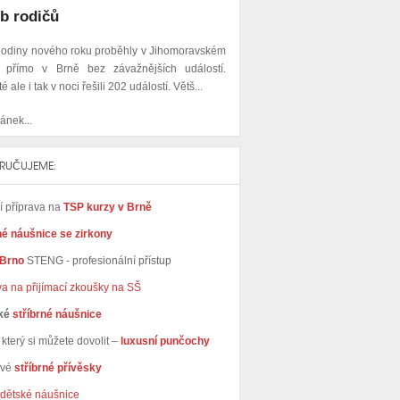
b rodičů
hodiny nového roku proběhly v Jihomoravském
 i přímo v Brně bez závažnějších událostí.
té ale i tak v noci řešili 202 událostí. Větš...
ánek...
RUČUJEME:
ní příprava na
TSP kurzy v Brně
né náušnice se zirkony
 Brno
STENG - profesionální přístup
va na přijímací zkoušky na SŠ
ké
stříbrné náušnice
který si můžete dovolit –
luxusní punčochy
avé
stříbrné přívěsky
dětské náušnice