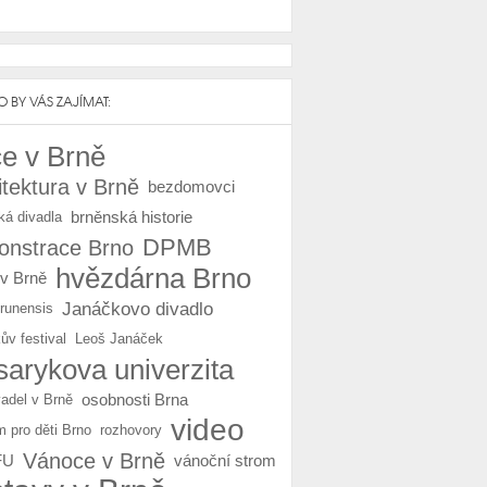
 BY VÁS ZAJÍMAT:
e v Brně
itektura v Brně
bezdomovci
brněnská historie
ká divadla
DPMB
nstrace Brno
hvězdárna Brno
 v Brně
Janáčkovo divadlo
Brunensis
ův festival
Leoš Janáček
arykova univerzita
osobnosti Brna
vadel v Brně
video
m pro děti Brno
rozhovory
Vánoce v Brně
FU
vánoční strom