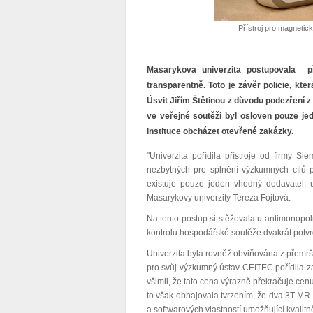
Přístroj pro magnetick
Masarykova univerzita postupovala př
transparentně. Toto je závěr policie, kt
Úsvit Jiřím Štětinou z důvodu podezření z
ve veřejné soutěži byl osloven pouze je
instituce obcházet otevřené zakázky.
"Univerzita pořídila přístroje od firmy S
nezbytných pro splnění výzkumných cílů pr
existuje pouze jeden vhodný dodavatel, u
Masarykovy univerzity Tereza Fojtová.
Na tento postup si stěžovala u antimonopol
kontrolu hospodářské soutěže dvakrát potvrdi
Univerzita byla rovněž obviňována z přemršt
pro svůj výzkumný ústav CEITEC pořídila za 
všimli, že tato cena výrazně překračuje cen
to však obhajovala tvrzením, že dva 3T MR 
a softwarových vlastností umožňující kvalit