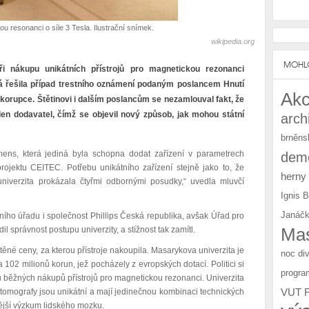
ou resonanci o síle 3 Tesla. Ilustrační snímek.
wikipedia.org
MOHLO
i nákupu unikátních přístrojů pro magnetickou rezonanci
erá řešila případ trestního oznámení podaným poslancem Hnutí
Akc
 korupce. Štětinovi i dalším poslancům se nezamlouval fakt, že
den dodavatel, čímž se objevil nový způsob, jak mohou státní
arch
brněns
iemens, která jediná byla schopna dodat zařízení v parametrech
demo
ojektu CEITEC. Potřebu unikátního zařízení stejně jako to, že
herny
niverzita prokázala čtyřmi odbornými posudky,“ uvedla mluvčí
Ignis 
Janáčk
ního úřadu i společnost Phillips Česká republika, avšak Úřad pro
Mas
l správnost postupu univerzity, a stížnost tak zamítl.
ěné ceny, za kterou přístroje nakoupila. Masarykova univerzita je
noc di
102 milionů korun, jež pocházely z evropských dotací. Politici si
progra
u běžných nákupů přístrojů pro magnetickou rezonanci. Univerzita
VUT 
tomografy jsou unikátní a mají jedinečnou kombinaci technických
nější výzkum lidského mozku.