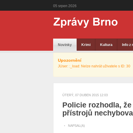
05
srpen
2026
Novinky
Krimi
Kultura
Info z
Upozornění
JUser: :_load: Nelze nahrát uživatele s ID: 30
ÚTERÝ, 07 DUBEN 2015 12:03
Policie rozhodla, že
přístrojů nechybova
NAPSAL(A)