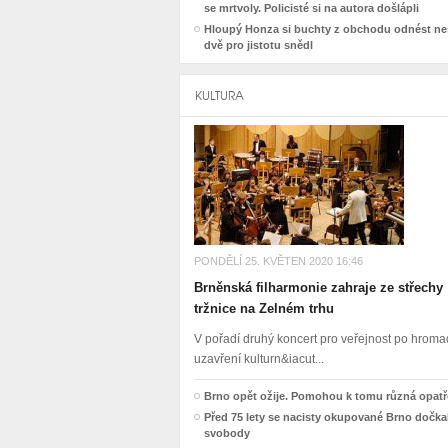
se mrtvoly. Policisté si na autora došlápli
Hloupý Honza si buchty z obchodu odnést nes
dvě pro jistotu snědl
KULTURA
PONDĚLÍ 25. KVĚTEN 2020 16:46
Brněnská filharmonie zahraje ze střechy
tržnice na Zelném trhu
V pořadí druhý koncert pro veřejnost po hro
uzavření kulturn&iacut...
Brno opět ožije. Pomohou k tomu různá opatř
Před 75 lety se nacisty okupované Brno dočka
svobody