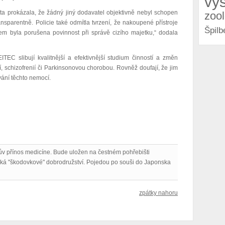
vý
ita prokázala, že žádný jiný dodavatel objektivně nebyl schopen
zoo
ansparentně. Policie také odmítla tvrzení, že nakoupené přístroje
Špilb
em byla porušena povinnost při správě cizího majetku,“ dodala
TEC slibují kvalitnější a efektivnější studium činností a změn
, schizofrenií či Parkinsonovou chorobou. Rovněž doufají, že jim
ání těchto nemocí.
kův přínos medicíne. Bude uložen na čestném pohřebišti
ká "škodovkové" dobrodružství. Pojedou po souši do Japonska
zpátky nahoru