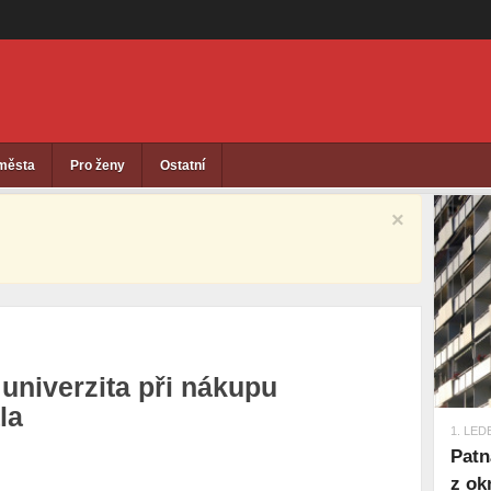
 města
Pro ženy
Ostatní
×
 univerzita při nákupu
la
1. LED
Patn
z ok