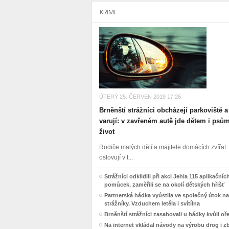
KRIMI
ÚTERÝ 25. ČERVEN 2019 17:26
Brněnští strážníci obcházejí parkoviště a
varují: v zavřeném autě jde dětem i psů
život
Rodiče malých dětí a majitele domácích zvířat
oslovují v t...
Strážníci odklidili při akci Jehla 115 aplikačníc
pomůcek, zaměřili se na okolí dětských hřišť
Partnerská hádka vyústila ve společný útok na
strážníky. Vzduchem letěla i svítílna
Brněnští strážníci zasahovali u hádky kvůli o
Na internet vkládal návody na výrobu drog i z