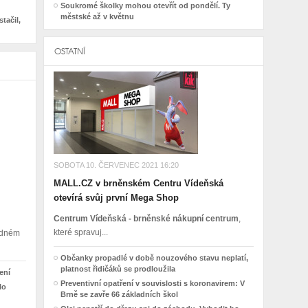
Soukromé školky mohou otevřít od pondělí. Ty
městské až v květnu
tačil,
OSTATNÍ
SOBOTA 10. ČERVENEC 2021 16:20
MALL.CZ v brněnském Centru Vídeňská
otevírá svůj první Mega Shop
Centrum Vídeňská - brněnské nákupní centrum
,
které spravuj...
madném
Občanky propadlé v době nouzového stavu neplatí,
platnost řidičáků se prodloužila
ení
Preventivní opatření v souvislosti s koronavirem: V
lo
Brně se zavře 66 základních škol