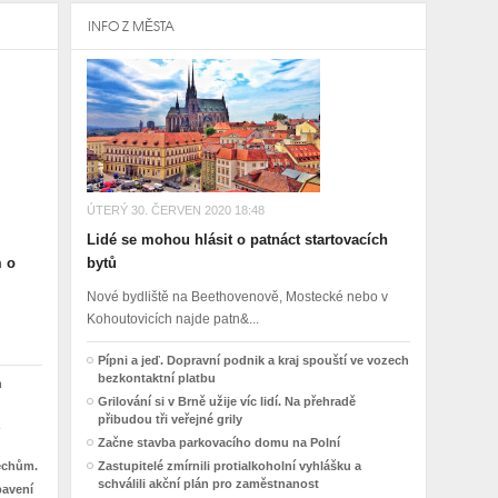
INFO Z MĚSTA
ÚTERÝ 30. ČERVEN 2020 18:48
Lidé se mohou hlásit o patnáct startovacích
m o
bytů
Nové bydliště na Beethovenově, Mostecké nebo v
Kohoutovicích najde patn&...
Pípni a jeď. Dopravní podnik a kraj spouští ve vozech
bezkontaktní platbu
h
Grilování si v Brně užije víc lidí. Na přehradě
přibudou tři veřejné grily
Začne stavba parkovacího domu na Polní
řechům.
Zastupitelé zmírnili protialkoholní vyhlášku a
schválili akční plán pro zaměstnanost
bavení