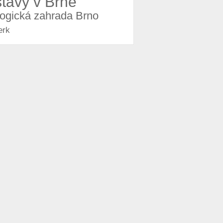
stavy v Brně
logická zahrada Brno
erk