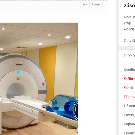
Tisk
Email
záso
První 
kraji
Policis
Celý čl
DOPO
Kvalit
Stříbr
Statik
Přípra
Dáms
Luxus, 
Zajím
Levné