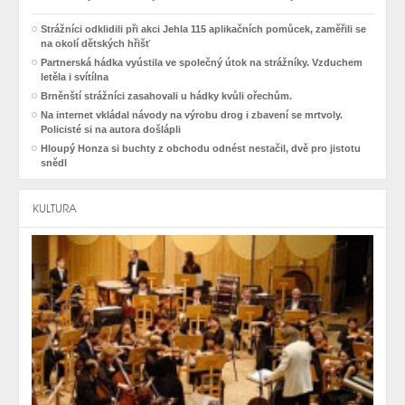
Strážníci odklidili při akci Jehla 115 aplikačních pomůcek, zaměřili se
na okolí dětských hřišť
Partnerská hádka vyústila ve společný útok na strážníky. Vzduchem
letěla i svítílna
Brněnští strážníci zasahovali u hádky kvůli ořechům.
Na internet vkládal návody na výrobu drog i zbavení se mrtvoly.
Policisté si na autora došlápli
Hloupý Honza si buchty z obchodu odnést nestačil, dvě pro jistotu
snědl
KULTURA