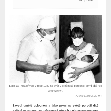
Tisk
Email
Ladislav Pilka přivedl v roce 1982 na svět v brněnské porodnici první dítě "ze
zkumavky".
Archiv Ladislava Pilky
Zavedl umělé oplodnění a jako první na světě porodil dítě
počaté ve zkumavce. Významně přispěl k vývoji gynekologie