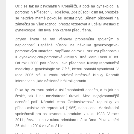
Ocitl se tak na psychiatrii v Kroměříži, a poté na gynekologii a
porodnici v Přílepech u Holešova. Zde působil osm let, přestože
se nejdříve marně pokoušel dostat pryč. Během působení na
zámečku se však rozhodl přestat vzdorovat a udělal atestaci z
gynekologie. Tím byla jeho kariéra předurčena.
Zbytek života se tak věnoval problémům spojeným s
neplodností. Úspěšně působil na několika gynekologicko-
porodnických klinikách. Například od roku 1988 byl přednostou
II. gynekologicko-porodnické kliniky v Brně, kterou vedl 10 let.
Od roku 2000 pak působil jako přednosta Kliniky reprodukční
medicíny a gynekologie ve Zlíně, kterou pomohl vybudovat. V
roce 2006 stál u zrodu privátní brněnské kliniky Reprofit
International, kde následně hrál roli garanta.
Pilka byl za svou práci a úsilí mnohokrát oceněn, a to jak na
české, tak i na mezinárodní úrovni. Mezi nejvýznamnější
ocenění patří Národní cena Československé republiky za
přínos asistované reprodukci (1985) nebo cena Mezinárodní
společnosti pro asistovanou reprodukci z roku 1988. V roce
2011 převzal cenu z rukou primátora města Brna. Pilka zemřel
25. dubna 2014 ve věku 81 let.