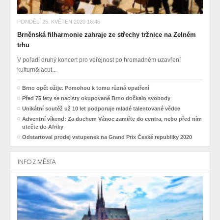
PONDĚLÍ 25. KVĚTEN 2020 16:46
Brněnská filharmonie zahraje ze střechy tržnice na Zelném
trhu
V pořadí druhý koncert pro veřejnost po hromadném uzavření
kulturn&iacut...
Brno opět ožije. Pomohou k tomu různá opatření
Před 75 lety se nacisty okupované Brno dočkalo svobody
Unikátní soutěž už 10 let podporuje mladé talentované vědce
Adventní víkend: Za duchem Vánoc zamiřte do centra, nebo před ním
utečte do Afriky
Odstartoval prodej vstupenek na Grand Prix České republiky 2020
INFO Z MĚSTA