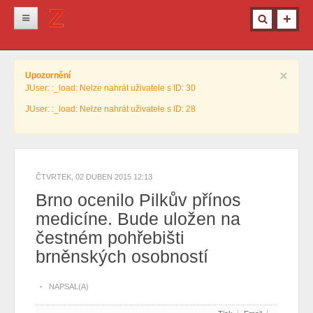
Novinky
×
Upozornění
Krimi
JUser: :_load: Nelze nahrát uživatele s ID: 30
Kultura
JUser: :_load: Nelze nahrát uživatele s ID: 28
Info z města
Pro ženy
Ostatní
ČTVRTEK, 02 DUBEN 2015 12:13
Brno ocenilo Pilkův přínos
medicíne. Bude uložen na
čestném pohřebišti
brněnských osobností
NAPSAL(A)