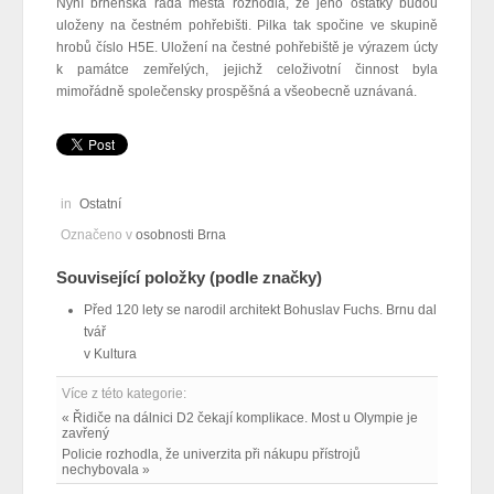
Nyní brněnská rada města rozhodla, že jeho ostatky budou
uloženy na čestném pohřebišti. Pilka tak spočine ve skupině
hrobů číslo H5E. Uložení na čestné pohřebiště je výrazem úcty
k památce zemřelých, jejichž celoživotní činnost byla
mimořádně společensky prospěšná a všeobecně uznávaná.
in
Ostatní
Označeno v
osobnosti Brna
Související položky (podle značky)
Před 120 lety se narodil architekt Bohuslav Fuchs. Brnu dal
tvář
v
Kultura
Více z této kategorie:
« Řidiče na dálnici D2 čekají komplikace. Most u Olympie je
zavřený
Policie rozhodla, že univerzita při nákupu přístrojů
nechybovala »