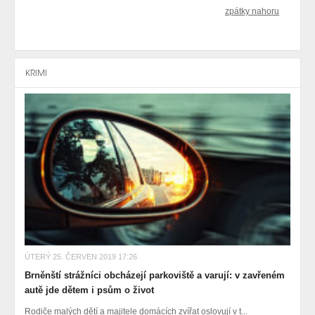
zpátky nahoru
KRIMI
ÚTERÝ 25. ČERVEN 2019 17:26
Brněnští strážníci obcházejí parkoviště a varují: v zavřeném
autě jde dětem i psům o život
Rodiče malých dětí a majitele domácích zvířat oslovují v t...