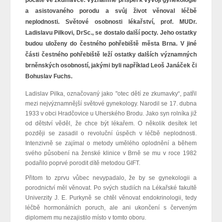
a asistovaného porodu a svůj život věnoval léčbě
neplodnosti. Světové osobnosti lékařství, prof. MUDr.
Ladislavu Pilkovi, DrSc., se dostalo další pocty. Jeho ostatky
budou uloženy do čestného pohřebiště města Brna. V jiné
části čestného pohřebiště leží ostatky dalších významných
brněnských osobností, jakými byli například Leoš Janáček či
Bohuslav Fuchs.
Ladislav Pilka, označovaný jako "otec dětí ze zkumavky“, patřil
mezi nejvýznamnější světové gynekology. Narodil se 17. dubna
1933 v obci Hradčovice u Uherského Brodu. Jako syn rolníka již
od dětství věděl, že chce být lékařem. O několik desítek let
později se zasadil o revoluční úspěch v léčbě neplodnosti.
Intenzivně se zajímal o metody umělého oplodnění a během
svého působení na ženské klinice v Brně se mu v roce 1982
podařilo poprvé porodit dítě metodou GIFT.
Přitom to zprvu vůbec nevypadalo, že by se gynekologii a
porodnictví měl věnovat. Po svých studiích na Lékařské fakultě
Univerzity J. E. Purkyně se chtěl věnovat endokrinologii, tedy
léčbě hormonálních poruch, ale ani ukončení s červeným
diplomem mu nezajistilo místo v tomto oboru.