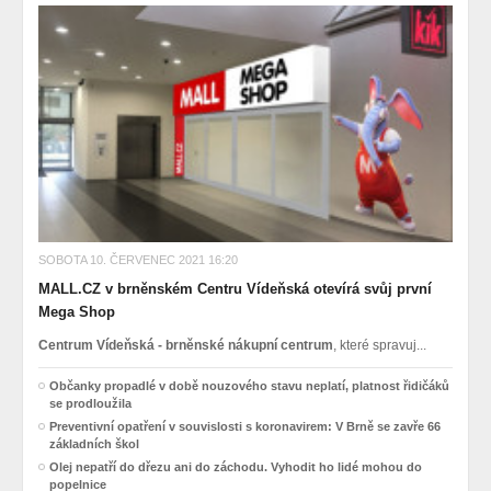
SOBOTA 10. ČERVENEC 2021 16:20
MALL.CZ v brněnském Centru Vídeňská otevírá svůj první
Mega Shop
Centrum Vídeňská - brněnské nákupní centrum
, které spravuj...
Občanky propadlé v době nouzového stavu neplatí, platnost řidičáků
se prodloužila
Preventivní opatření v souvislosti s koronavirem: V Brně se zavře 66
základních škol
Olej nepatří do dřezu ani do záchodu. Vyhodit ho lidé mohou do
popelnice