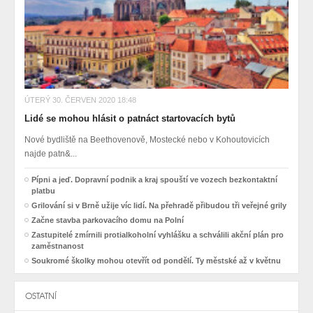
ÚTERÝ 30. ČERVEN 2020 18:48
Lidé se mohou hlásit o patnáct startovacích bytů
Nové bydliště na Beethovenově, Mostecké nebo v Kohoutovicích
najde patn&...
Pípni a jeď. Dopravní podnik a kraj spouští ve vozech bezkontaktní
platbu
Grilování si v Brně užije víc lidí. Na přehradě přibudou tři veřejné grily
Začne stavba parkovacího domu na Polní
Zastupitelé zmírnili protialkoholní vyhlášku a schválili akční plán pro
zaměstnanost
Soukromé školky mohou otevřít od pondělí. Ty městské až v květnu
OSTATNÍ