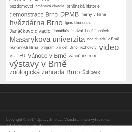
bezdomovci
brněnská historie
brněnská divadla
DPMB
demonstrace Brno
herny v Brně
hvězdárna Brno
Ignis Brunensis
Janáčkovo divadlo
Janáčkův festival
Leoš Janáček
Masarykova univerzita
noc divadel v Brně
video
osobnosti Brna
program pro děti Brno
rozhovory
Vánoce v Brně
VUT FU
vánoční strom
výstavy v Brně
zoologická zahrada Brno
Špilberk
Copyright © 2014 ZprávyBrno.cz. Všechna práva vyhrazena.
Jakékoliv užití obsahu, včetně převzetí článků je bez souhlasu
Webtom Enterprises s.r.o. zapovězeno.