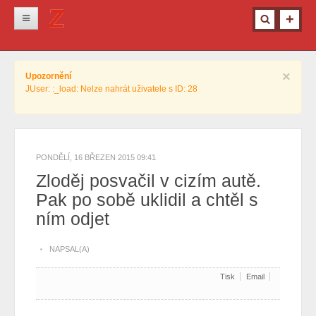
Novinky
×
Upozornění
Krimi
JUser: :_load: Nelze nahrát uživatele s ID: 28
Kultura
Info z města
Pro ženy
PONDĚLÍ, 16 BŘEZEN 2015 09:41
Zloděj posvačil v cizím autě.
Ostatní
Pak po sobě uklidil a chtěl s
ním odjet
NAPSAL(A)
Tisk
Email