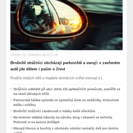
ÚTERÝ 25. ČERVEN 2019 17:26
Brněnští strážníci obcházejí parkoviště a varují: v zavřeném
autě jde dětem i psům o život
Rodiče malých dětí a majitele domácích zvířat oslovují v t...
Strážníci odklidili při akci Jehla 115 aplikačních pomůcek, zaměřili se
na okolí dětských hřišť
Partnerská hádka vyústila ve společný útok na strážníky. Vzduchem
letěla i svítílna
Brněnští strážníci zasahovali u hádky kvůli ořechům.
Na internet vkládal návody na výrobu drog i zbavení se mrtvoly.
Policisté si na autora došlápli
Hloupý Honza si buchty z obchodu odnést nestačil, dvě pro jistotu
snědl