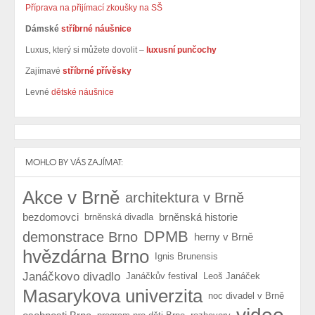
Příprava na přijímací zkoušky na SŠ
Dámské
stříbrné náušnice
Luxus, který si můžete dovolit –
luxusní punčochy
Zajímavé
stříbrné přívěsky
Levné
dětské náušnice
MOHLO BY VÁS ZAJÍMAT:
Akce v Brně
architektura v Brně
bezdomovci
brněnská historie
brněnská divadla
DPMB
demonstrace Brno
herny v Brně
hvězdárna Brno
Ignis Brunensis
Janáčkovo divadlo
Janáčkův festival
Leoš Janáček
Masarykova univerzita
noc divadel v Brně