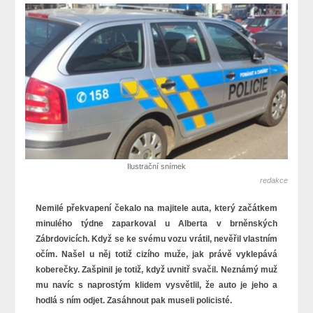
Ilustrační snímek
redakce
Nemilé překvapení čekalo na majitele auta, který začátkem
minulého týdne zaparkoval u Alberta v brněnských
Zábrdovicích. Když se ke svému vozu vrátil, nevěřil vlastním
očím. Našel u něj totiž cizího muže, jak právě vyklepává
koberečky. Zašpinil je totiž, když uvnitř svačil. Neznámý muž
mu navíc s naprostým klidem vysvětlil, že auto je jeho a
hodlá s ním odjet. Zasáhnout pak museli policisté.