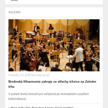
KULTURA
PONDĚLÍ 25. KVĚTEN 2020 16:46
Brněnská filharmonie zahraje ze střechy tržnice na Zelném
trhu
V pořadí druhý koncert pro veřejnost po hromadném uzavření
kulturn&iacut...
Brno opět ožije. Pomohou k tomu různá opatření