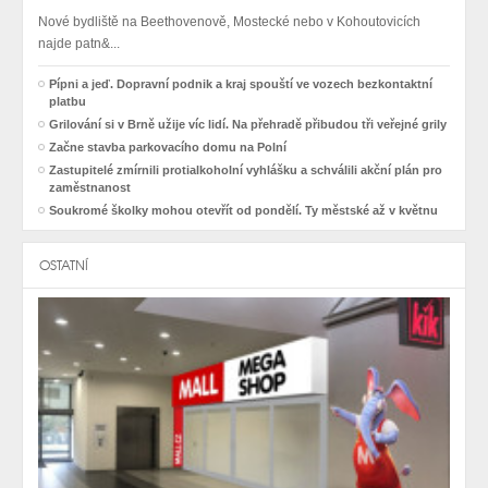
Nové bydliště na Beethovenově, Mostecké nebo v Kohoutovicích
najde patn&...
Pípni a jeď. Dopravní podnik a kraj spouští ve vozech bezkontaktní
platbu
Grilování si v Brně užije víc lidí. Na přehradě přibudou tři veřejné grily
Začne stavba parkovacího domu na Polní
Zastupitelé zmírnili protialkoholní vyhlášku a schválili akční plán pro
zaměstnanost
Soukromé školky mohou otevřít od pondělí. Ty městské až v květnu
OSTATNÍ