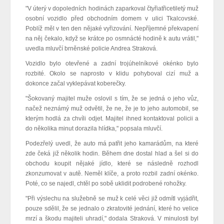
"V úterý v dopoledních hodinách zaparkoval čtyřiatřicetiletý muž
osobní vozidlo před obchodním domem v ulici Tkalcovské.
Poblíž měl v ten den nějaké vyřizování. Nepříjemné překvapení
na něj čekalo, když se krátce po osmnácté hodině k autu vrátil,"
uvedla mluvčí brněnské policie Andrea Straková.
Vozidlo bylo otevřené a zadní trojúhelníkové okénko bylo
rozbité. Okolo se naprosto v klidu pohyboval cizí muž a
dokonce začal vyklepávat koberečky.
"Šokovaný majitel muže oslovil s tím, že se jedná o jeho vůz,
načež neznámý muž odvětil, že ne, že je to jeho automobil, se
kterým hodlá za chvíli odjet. Majitel ihned kontaktoval policii a
do několika minut dorazila hlídka," popsala mluvčí.
Podezřelý uvedl, že auto má patřit jeho kamarádům, na které
zde čeká již několik hodin. Během dne dostal hlad a šel si do
obchodu koupit nějaké jídlo, které se následně rozhodl
zkonzumovat v autě. Neměl klíče, a proto rozbil zadní okénko.
Poté, co se najedl, chtěl po sobě uklidit podrobené rohožky.
"Při výslechu na služebně se muž k celé věci již odmítl vyjádřit,
pouze sdělil, že se jednalo o zkratovité jednání, které ho velice
mrzí a škodu majiteli uhradí," dodala Straková. V minulosti byl