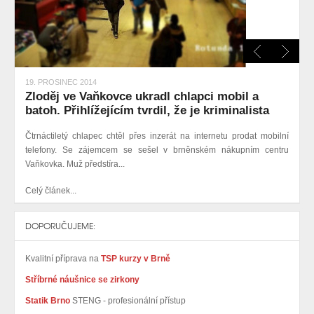
19. PROSINEC 2014
Zloděj ve Vaňkovce ukradl chlapci mobil a
batoh. Přihlížejícím tvrdil, že je kriminalista
Čtrnáctiletý chlapec chtěl přes inzerát na internetu prodat mobilní
telefony. Se zájemcem se sešel v brněnském nákupním centru
Vaňkovka. Muž předstíra...
Celý článek...
DOPORUČUJEME:
Kvalitní příprava na
TSP kurzy v Brně
Stříbrné náušnice se zirkony
Statik Brno
STENG - profesionální přístup