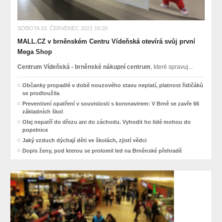
SOBOTA 10. ČERVENEC 2021 16:20
MALL.CZ v brněnském Centru Vídeňská otevírá svůj první
Mega Shop
Centrum Vídeňská - brněnské nákupní centrum
, které spravuj...
Občanky propadlé v době nouzového stavu neplatí, platnost řidičáků
se prodloužila
Preventivní opatření v souvislosti s koronavirem: V Brně se zavře 66
základních škol
Olej nepatří do dřezu ani do záchodu. Vyhodit ho lidé mohou do
popelnice
Jaký vzduch dýchají děti ve školách, zjistí vědci
Dopis ženy, pod kterou se prolomil led na Brněnské přehradě