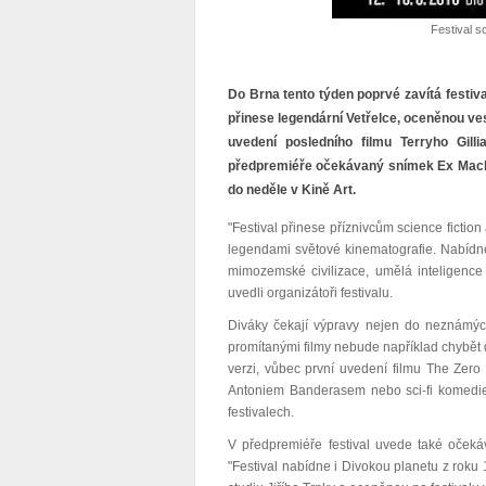
Festival sc
Do Brna tento týden poprvé zavítá festiva
přinese legendární Vetřelce, oceněnou ve
uvedení posledního filmu Terryho Gil
předpremiéře očekávaný snímek Ex Machin
do neděle v Kině Art.
"Festival přinese příznivcům science fictio
legendami světové kinematografie. Nabídne
mimozemské civilizace, umělá inteligence 
uvedli organizátoři festivalu.
Diváky čekají výpravy nejen do neznámých
promítanými filmy nebude například chybět 
verzi, vůbec první uvedení filmu The Zero
Antoniem Banderasem nebo sci-fi komedie 
festivalech.
V předpremiéře festival uvede také očeká
"Festival nabídne i Divokou planetu z rok