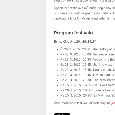
studiu Jiřího Trnky a oceněnou na festivalu 
Speciální přehlídka filmů bude doplněna 
programem v podobě přednášek. Vstupenky n
v pokladně kina Art. Vstupné na jeden film 
Program festivalu
Brno, Kino Art /26. -29. 2015/
Čt 26. 3. 2015 | 20:00 | The History of 
Pá 27. 3. 2015 | 18:00 | Vetřelec – reži
Pá 27. 3. 2015 | 20:30 | Vetřelci – reži
So 28. 3. 2015 | 15:45 | Sci-fi na vlastn
So 28. 3. 2015 | 16:45 | Kenny begins 
So 28. 3. 2015 | 18:45 | Divoká planet
So 28. 3. 2015 | 20:30 | The Zero Theo
Ne 15. 3. 2015 | 16:00 | Naušika z Vět
Ne 29. 3. 2015 | 18:30 | Strange Frame
Ne 15. 3. 2015 | 20:30 | Ex Machina (2
Více informací o festivalu můžete najít
na je