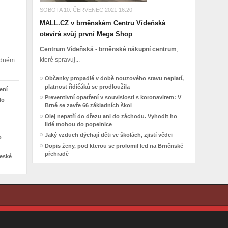
SOBOTA 10. ČERVENEC 2021 16:20
MALL.CZ v brněnském Centru Vídeňská
otevírá svůj první Mega Shop
Centrum Vídeňská - brněnské nákupní centrum
,
které spravuj...
madném
Občanky propadlé v době nouzového stavu neplatí,
platnost řidičáků se prodloužila
ení
Preventivní opatření v souvislosti s koronavirem: V
lo
Brně se zavře 66 základních škol
Olej nepatří do dřezu ani do záchodu. Vyhodit ho
lidé mohou do popelnice
Jaký vzduch dýchají děti ve školách, zjistí vědci
o
Dopis ženy, pod kterou se prolomil led na Brněnské
přehradě
České