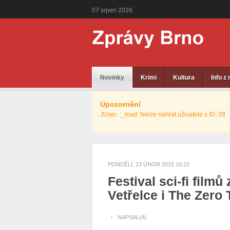
07
srpen
2026
Novinky
Krimi
Kultura
Info z
Upozornění
JUser: :_load: Nelze nahrát uživatele s ID: 28
PONDĚLÍ, 23 ÚNOR 2015 10:15
Festival sci-fi filmů
Vetřelce i The Zero
NAPSAL(A)