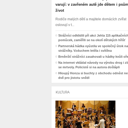
varují: v zavřeném autě jde dětem i psů
život
Rodiče malých dětí a majitele domácích zvířat
oslovují v t...
Strážníci odklidili při akci Jehla 115 aplikačníc
pomůcek, zaměřili se na okolí dětských hřišť
Partnerská hádka vyústila ve společný útok na
strážníky. Vzduchem letěla i svítílna
Brněnští strážníci zasahovali u hádky kvůli o
Na internet vkládal návody na výrobu drog i z
se mrtvoly. Policisté si na autora došlápli
Hloupý Honza si buchty z obchodu odnést nes
dvě pro jistotu snědl
KULTURA