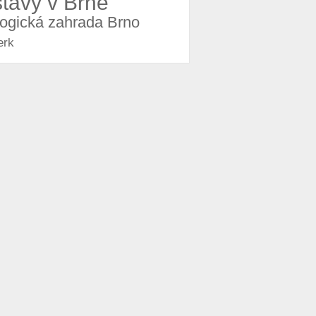
stavy v Brně
logická zahrada Brno
erk