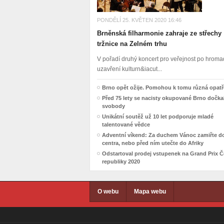
PONDĚLÍ 25. KVĚTEN 2020 16:46
Brněnská filharmonie zahraje ze střechy
tržnice na Zelném trhu
V pořadí druhý koncert pro veřejnost po hro
uzavření kulturn&iacut...
Brno opět ožije. Pomohou k tomu různá opatř
Před 75 lety se nacisty okupované Brno dočka
svobody
Unikátní soutěž už 10 let podporuje mladé
talentované vědce
Adventní víkend: Za duchem Vánoc zamiřte d
centra, nebo před ním utečte do Afriky
Odstartoval prodej vstupenek na Grand Prix 
republiky 2020
O webu
Mapa webu