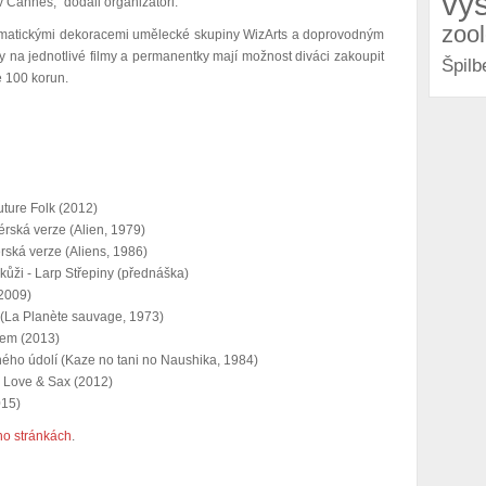
vý
v Cannes," dodali organizátoři.
zoo
tematickými dekoracemi umělecké skupiny WizArts a doprovodným
a jednotlivé filmy a permanentky mají možnost diváci zakoupit
Špilb
je 100 korun.
Future Folk (2012)
sérská verze (Alien, 1979)
sérská verze (Aliens, 1986)
í kůži - Larp Střepiny (přednáška)
(2009)
a (La Planète sauvage, 1973)
rem (2013)
rného údolí (Kaze no tani no Naushika, 1984)
: Love & Sax (2012)
015)
ho stránkách
.