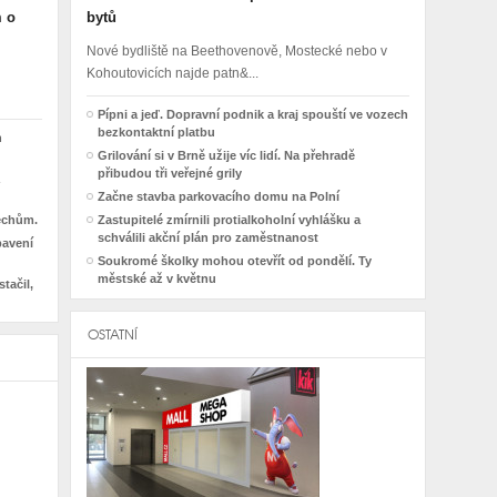
m o
bytů
Nové bydliště na Beethovenově, Mostecké nebo v
Kohoutovicích najde patn&...
Pípni a jeď. Dopravní podnik a kraj spouští ve vozech
bezkontaktní platbu
h
Grilování si v Brně užije víc lidí. Na přehradě
přibudou tři veřejné grily
Začne stavba parkovacího domu na Polní
řechům.
Zastupitelé zmírnili protialkoholní vyhlášku a
schválili akční plán pro zaměstnanost
bavení
Soukromé školky mohou otevřít od pondělí. Ty
městské až v květnu
tačil,
OSTATNÍ