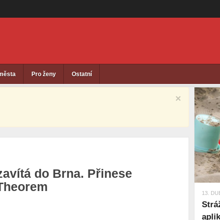
 města
Pro ženy
Ostatní
×
 zavítá do Brna. Přinese
 Theorem
13. DU
Strá
apli