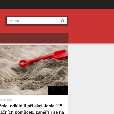
BEN 2019
žníci odklidili při akci Jehla 115
kačních pomůcek, zaměřili se na