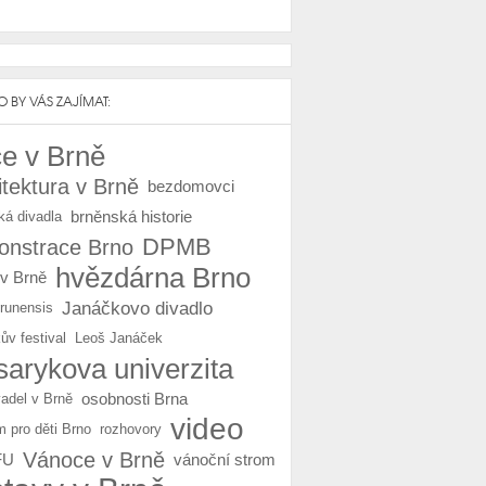
 BY VÁS ZAJÍMAT:
e v Brně
itektura v Brně
bezdomovci
brněnská historie
ká divadla
DPMB
nstrace Brno
hvězdárna Brno
 v Brně
Janáčkovo divadlo
Brunensis
ův festival
Leoš Janáček
arykova univerzita
osobnosti Brna
vadel v Brně
video
m pro děti Brno
rozhovory
Vánoce v Brně
FU
vánoční strom