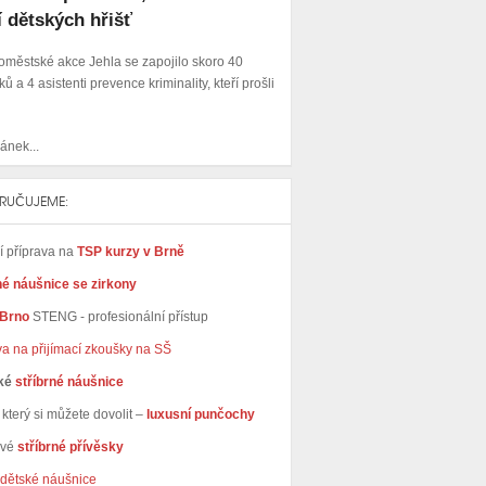
í dětských hřišť
oměstské akce Jehla se zapojilo skoro 40
ků a 4 asistenti prevence kriminality, kteří prošli
ánek...
RUČUJEME:
ní příprava na
TSP kurzy v Brně
né náušnice se zirkony
 Brno
STENG - profesionální přístup
va na přijímací zkoušky na SŠ
ké
stříbrné náušnice
který si můžete dovolit –
luxusní punčochy
avé
stříbrné přívěsky
dětské náušnice