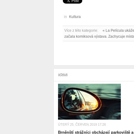
in
Kultura
Více z této kategorie:
« La Película ukáž
začala komiksová výstava. Zachycuje místa
KRIMI
ÚTERÝ 25. ČERVEN 2019 17:26
Brněnští strážníci obcházejí parkoviště a