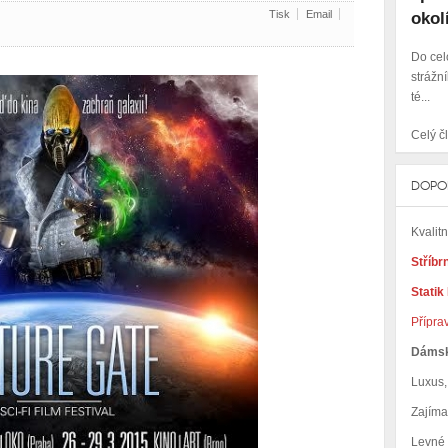
Tisk
Email
okol
Do cel
strážní
té...
Celý čl
DOPO
Kvalit
Stříbr
Statik
Přípra
Dáms
Luxus, 
Zajím
Levné