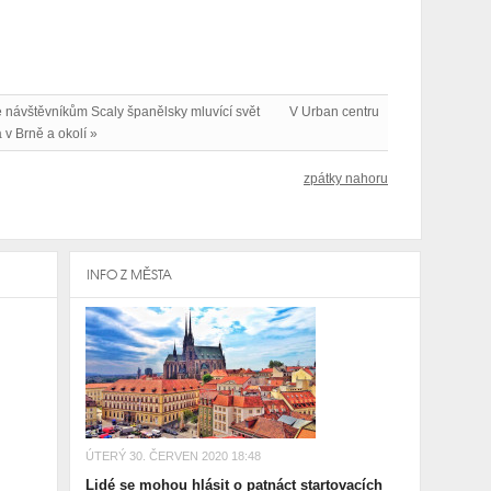
e návštěvníkům Scaly španělsky mluvící svět
V Urban centru
 v Brně a okolí »
zpátky nahoru
INFO Z MĚSTA
ÚTERÝ 30. ČERVEN 2020 18:48
Lidé se mohou hlásit o patnáct startovacích