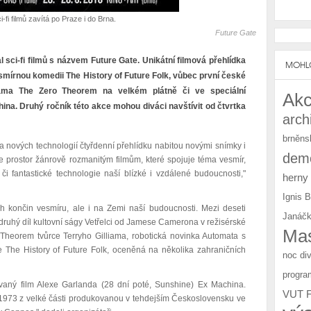
i-fi filmů zavítá po Praze i do Brna.
Future Gate
l sci-fi filmů s názvem Future Gate. Unikátní filmová přehlídka
MOHLO
smírnou komedii The History of Future Folk, vůbec první české
liama The Zero Theorem na velkém plátně či ve speciální
Akc
a. Druhý ročník této akce mohou diváci navštívit od čtvrtka
arch
brněns
n a nových technologií čtyřdenní přehlídku nabitou novými snímky i
demo
 prostor žánrově rozmanitým filmům, které spojuje téma vesmír,
či fantastické technologie naší blízké i vzdálené budoucnosti,"
herny
Ignis 
 končin vesmíru, ale i na Zemi naší budoucnosti. Mezi deseti
Janáčk
druhý díl kultovní ságy Vetřelci od Jamese Camerona v režisérské
Mas
 Theorem tvůrce Terryho Gilliama, robotická novinka Automata s
The History of Future Folk, oceněná na několika zahraničních
noc di
progra
vaný film Alexe Garlanda (28 dní poté, Sunshine) Ex Machina.
VUT 
u 1973 z velké části produkovanou v tehdejším Československu ve