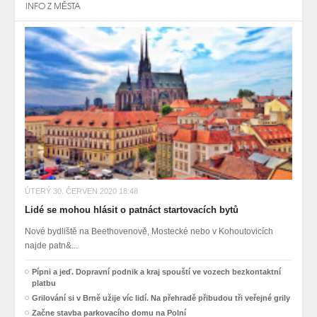
INFO Z MĚSTA
ÚTERÝ 30. ČERVEN 2020 18:48
Lidé se mohou hlásit o patnáct startovacích bytů
Nové bydliště na Beethovenově, Mostecké nebo v Kohoutovicích
najde patn&...
Pípni a jeď. Dopravní podnik a kraj spouští ve vozech bezkontaktní
platbu
Grilování si v Brně užije víc lidí. Na přehradě přibudou tři veřejné grily
Začne stavba parkovacího domu na Polní