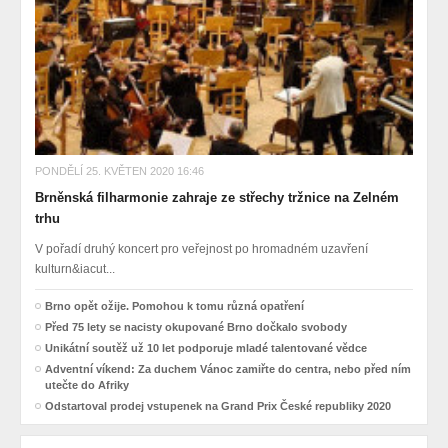
PONDĚLÍ 25. KVĚTEN 2020 16:46
Brněnská filharmonie zahraje ze střechy tržnice na Zelném
trhu
V pořadí druhý koncert pro veřejnost po hromadném uzavření
kulturn&iacut...
Brno opět ožije. Pomohou k tomu různá opatření
Před 75 lety se nacisty okupované Brno dočkalo svobody
Unikátní soutěž už 10 let podporuje mladé talentované vědce
Adventní víkend: Za duchem Vánoc zamiřte do centra, nebo před ním
utečte do Afriky
Odstartoval prodej vstupenek na Grand Prix České republiky 2020