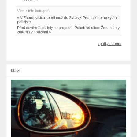
Více z této kategorie:
« V Zábrdovicích spadl muž do Svitavy. Promrzlého ho vytáhli
policisté
Před devětatřiceti lety se propadla Pekařská ulice. Žena tehdy
zmizela v podzemí »
zpátky nahoru
KRIMI