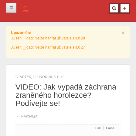
Novinky
×
Upozornění
Krimi
JUser: :_load: Nelze nahrát uživatele s ID: 28
Kultura
JUser: :_load: Nelze nahrát uživatele s ID: 27
Info z města
Pro ženy
Ostatní
ČTVRTEK, 12 ÚNOR 2015 11:49
VIDEO: Jak vypadá záchrana
zraněného horolezce?
Podívejte se!
NAPSAL(A)
Tisk
Email