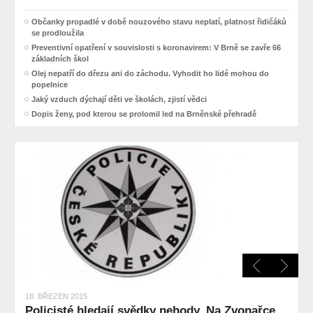
Občanky propadlé v době nouzového stavu neplatí, platnost řidičáků
se prodloužila
Preventivní opatření v souvislosti s koronavirem: V Brně se zavře 66
základních škol
Olej nepatří do dřezu ani do záchodu. Vyhodit ho lidé mohou do
popelnice
Jaký vzduch dýchají děti ve školách, zjistí vědci
Dopis ženy, pod kterou se prolomil led na Brněnské přehradě
18. BŘEZEN 2015
Policisté hledají svědky nehody. Na Zvonařce