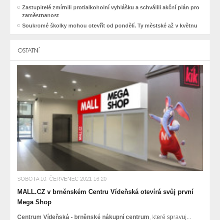
Zastupitelé zmírnili protialkoholní vyhlášku a schválili akční plán pro
zaměstnanost
Soukromé školky mohou otevřít od pondělí. Ty městské až v květnu
OSTATNÍ
SOBOTA 10. ČERVENEC 2021 16:20
MALL.CZ v brněnském Centru Vídeňská otevírá svůj první
Mega Shop
Centrum Vídeňská - brněnské nákupní centrum
, které spravuj...