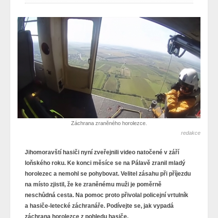
Záchrana zraněného horolezce.
redakce
Jihomoravští hasiči nyní zveřejnili video natočené v září
loňského roku. Ke konci měsíce se na Pálavě zranil mladý
horolezec a nemohl se pohybovat. Velitel zásahu při příjezdu
na místo zjistil, že ke zraněnému muži je poměrně
neschůdná cesta. Na pomoc proto přivolal policejní vrtulník
a hasiče-letecké záchranáře. Podívejte se, jak vypadá
záchrana horolezce z pohledu hasiče.