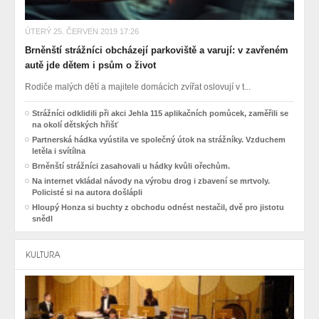
ÚTERÝ 25. ČERVEN 2019 17:26
Brněnští strážníci obcházejí parkoviště a varují: v zavřeném
autě jde dětem i psům o život
Rodiče malých dětí a majitele domácích zvířat oslovují v t...
Strážníci odklidili při akci Jehla 115 aplikačních pomůcek, zaměřili se
na okolí dětských hřišť
Partnerská hádka vyústila ve společný útok na strážníky. Vzduchem
letěla i svítílna
Brněnští strážníci zasahovali u hádky kvůli ořechům.
Na internet vkládal návody na výrobu drog i zbavení se mrtvoly.
Policisté si na autora došlápli
Hloupý Honza si buchty z obchodu odnést nestačil, dvě pro jistotu
snědl
KULTURA