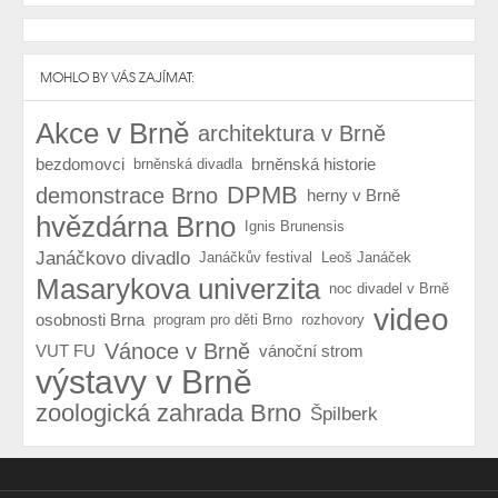
MOHLO BY VÁS ZAJÍMAT:
Akce v Brně
architektura v Brně
bezdomovci
brněnská historie
brněnská divadla
DPMB
demonstrace Brno
herny v Brně
hvězdárna Brno
Ignis Brunensis
Janáčkovo divadlo
Janáčkův festival
Leoš Janáček
Masarykova univerzita
noc divadel v Brně
video
osobnosti Brna
program pro děti Brno
rozhovory
Vánoce v Brně
VUT FU
vánoční strom
výstavy v Brně
zoologická zahrada Brno
Špilberk