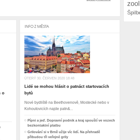
zoo
Špilb
INFO Z MĚSTA
ÚTERÝ 30. ČERVEN 2020 18:48
Lidé se mohou hlásit o patnáct startovacích
m o
bytů
Nové bydliště na Beethovenově, Mostecké nebo v
Kohoutovicích najde patn&...
Pípni a jeď. Dopravní podnik a kraj spouští ve vozech
bezkontaktní platbu
h
Grilování si v Brně užije víc lidí. Na přehradě
přibudou tři veřejné grily