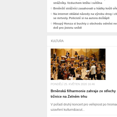
strážníky. Vzduchem letěla i svítílna
Brněnští strážníci zasahovali u hádky kvůli o
Na internet vkládal návody na výrobu drog i z
se mrtvoly. Policisté si na autora došlápli
Hloupý Honza si buchty z obchodu odnést nes
dvě pro jistotu snědl
KULTURA
PONDĚLÍ 25. KVĚTEN 2020 16:46
Brněnská filharmonie zahraje ze střechy
tržnice na Zelném trhu
V pořadí druhý koncert pro veřejnost po hro
uzavření kulturn&iacut...