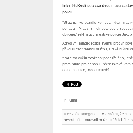
linky 95. Kvůli potyčce dvou mužů zastav
policii.
"Strážníci ve vozidle vyhledali dva mladí
pohádali. Mladší z nich poté podle svědectv
obličeje," řekl mluvčí městské policie Jaku
Agresivní mladík rozbil svému protivníkovi 
přivolali záchrannou službu, a také hlídku c
"Policista ověřil totožnost podezřelého, jen
proto bude projednán u přestupkové komis
do nemocnice," dodal mluvčí.
in
Krimi
Více z této kategorie:
« Oznámil, že chce 
nesmíte řídit, varovali muže strážnici. Jen co 