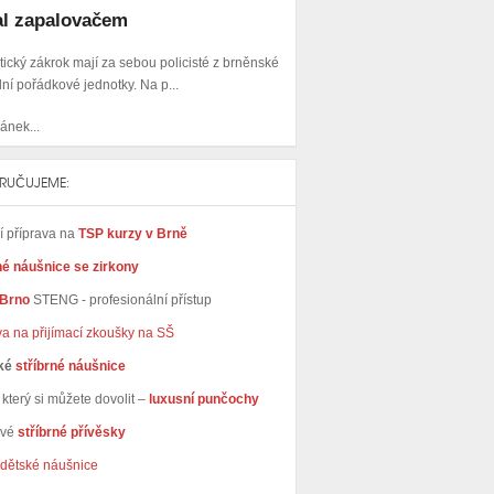
al zapalovačem
ický zákrok mají za sebou policisté z brněnské
lní pořádkové jednotky. Na p...
ánek...
RUČUJEME:
ní příprava na
TSP kurzy v Brně
né náušnice se zirkony
 Brno
STENG - profesionální přístup
va na přijímací zkoušky na SŠ
ké
stříbrné náušnice
který si můžete dovolit –
luxusní punčochy
avé
stříbrné přívěsky
dětské náušnice