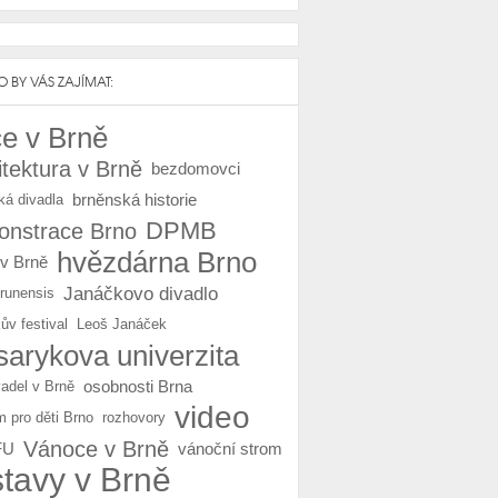
 BY VÁS ZAJÍMAT:
e v Brně
itektura v Brně
bezdomovci
brněnská historie
ká divadla
DPMB
nstrace Brno
hvězdárna Brno
 v Brně
Janáčkovo divadlo
Brunensis
ův festival
Leoš Janáček
arykova univerzita
osobnosti Brna
vadel v Brně
video
m pro děti Brno
rozhovory
Vánoce v Brně
FU
vánoční strom
stavy v Brně