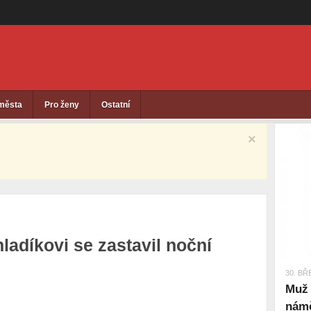
 města
Pro ženy
Ostatní
×
ladíkovi se zastavil noční
30. BŘ
Muž 
námě