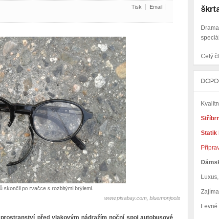
Tisk
Email
škrt
Dramat
speciá
Celý čl
DOPO
Kvalit
Stříbr
Statik
Přípra
Dáms
Luxus, 
 skončil po rvačce s rozbitými brýlemi.
Zajím
www.pixabay.com, bluemonjools
Levné
 z prostranství před vlakovým nádražím noční spoj autobusové