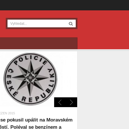
EZEN 2015
se pokusil upálit na Moravském
stí. Poléval se benzínem a