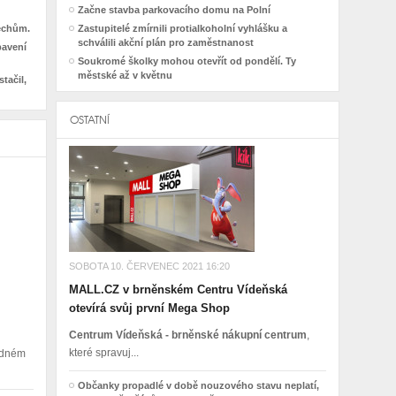
Začne stavba parkovacího domu na Polní
řechům.
Zastupitelé zmírnili protialkoholní vyhlášku a
schválili akční plán pro zaměstnanost
bavení
Soukromé školky mohou otevřít od pondělí. Ty
městské až v květnu
tačil,
OSTATNÍ
SOBOTA 10. ČERVENEC 2021 16:20
MALL.CZ v brněnském Centru Vídeňská
otevírá svůj první Mega Shop
Centrum Vídeňská - brněnské nákupní centrum
,
které spravuj...
madném
Občanky propadlé v době nouzového stavu neplatí,