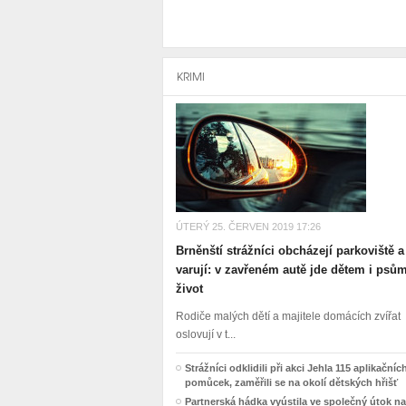
KRIMI
ÚTERÝ 25. ČERVEN 2019 17:26
Brněnští strážníci obcházejí parkoviště a
varují: v zavřeném autě jde dětem i psů
život
Rodiče malých dětí a majitele domácích zvířat
oslovují v t...
Strážníci odklidili při akci Jehla 115 aplikačníc
pomůcek, zaměřili se na okolí dětských hřišť
Partnerská hádka vyústila ve společný útok na