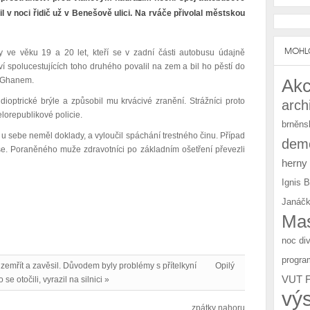
il v noci
řidič
už v Benešově ulici. Na rváče přivolal městskou
MOHLO
ky ve věku 19 a 20 let, kteří se v zadní části autobusu údajně
í spolucestujících toho druhého povalil na zem a bil ho pěstí do
b Ghanem.
Akc
dioptrické brýle a způsobil mu krvácivé zranění. Strážníci proto
arch
elorepublikové policie.
brněns
ž u sebe neměl doklady, a vyloučil spáchání trestného činu. Případ
demo
e. Poraněného muže zdravotníci po základním ošetření převezli
herny
Ignis 
Janáčk
Mas
noc di
progra
zemřít a zavěsil. Důvodem byly problémy s přítelkyní
Opilý
VUT 
se otočili, vyrazil na silnici »
vý
zpátky nahoru