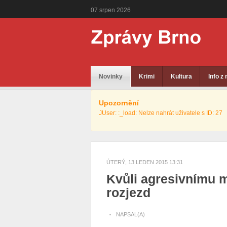
07
srpen
2026
Novinky
Krimi
Kultura
Info z
Upozornění
JUser: :_load: Nelze nahrát uživatele s ID: 27
ÚTERÝ, 13 LEDEN 2015 13:31
Kvůli agresivnímu m
rozjezd
NAPSAL(A)