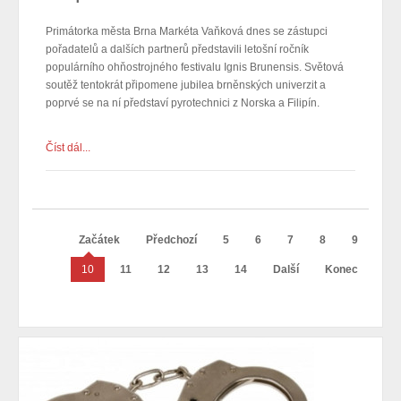
Primátorka města Brna Markéta Vaňková dnes se zástupci
pořadatelů a dalších partnerů představili letošní ročník
populárního ohňostrojného festivalu Ignis Brunensis. Světová
soutěž tentokrát připomene jubilea brněnských univerzit a
poprvé se na ní představí pyrotechnici z Norska a Filipín.
Číst dál...
Začátek
Předchozí
5
6
7
8
9
10
11
12
13
14
Další
Konec