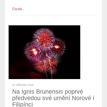
Číst dál...
22. BŘEZEN 2019
Na Ignis Brunensis poprvé
předvedou své umění Norové i
Filipínci