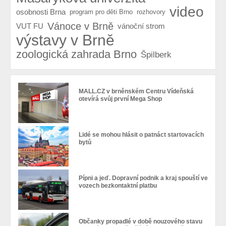
video
osobnosti Brna
program pro děti Brno
rozhovory
Vánoce v Brně
VUT FU
vánoční strom
výstavy v Brně
zoologická zahrada Brno
Špilberk
MALL.CZ v brněnském Centru Vídeňská
otevírá svůj první Mega Shop
Lidé se mohou hlásit o patnáct startovacích
bytů
Pípni a jeď. Dopravní podnik a kraj spouští ve
vozech bezkontaktní platbu
Občanky propadlé v době nouzového stavu