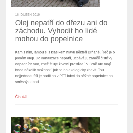
16. DUBEN 2019
Olej nepatří do dřezu ani do
záchodu. Vyhodit ho lidé
mohou do popelnice
Kam s ním, lámou si s klasikem hlavu někteří Brňané. Řeč je o
jedlém oleji. Do kanalizace nepatří, ucpává ji, zanáší čističky
odpadních vod, znečišťuje životní prostředí. V Brně ale mají
hned několik možností, jak se ho ekologicky zbavit. Tou
nejjednodušší je hodit ho v PET lahvi do běžné popelnice na
směsný odpad.
Číst dál...