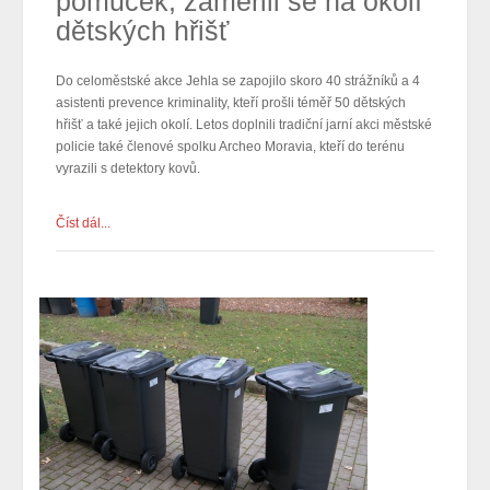
pomůcek, zaměřili se na okolí
dětských hřišť
Do celoměstské akce Jehla se zapojilo skoro 40 strážníků a 4
asistenti prevence kriminality, kteří prošli téměř 50 dětských
hřišť a také jejich okolí. Letos doplnili tradiční jarní akci městské
policie také členové spolku Archeo Moravia, kteří do terénu
vyrazili s detektory kovů.
Číst dál...