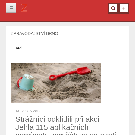
Novinky
ZPRAVODAJSTVÍ BRNO
Krimi
Kultura
red.
Info z města
Pro ženy
Ostatní
13. DUBEN 2019
Strážníci odklidili při akci
Jehla 115 aplikačních