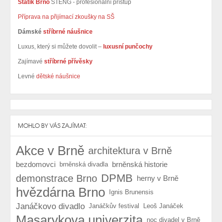
Statik Brno
STENG - profesionální přístup
Příprava na přijímací zkoušky na SŠ
Dámské
stříbrné náušnice
Luxus, který si můžete dovolit –
luxusní punčochy
Zajímavé
stříbrné přívěsky
Levné
dětské náušnice
MOHLO BY VÁS ZAJÍMAT:
Akce v Brně
architektura v Brně
bezdomovci
brněnská historie
brněnská divadla
DPMB
demonstrace Brno
herny v Brně
hvězdárna Brno
Ignis Brunensis
Janáčkovo divadlo
Janáčkův festival
Leoš Janáček
Masarykova univerzita
noc divadel v Brně