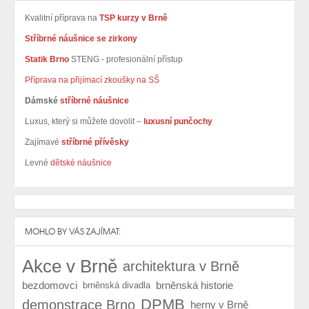
Kvalitní příprava na
TSP kurzy v Brně
Stříbrné náušnice se zirkony
Statik Brno
STENG - profesionální přístup
Příprava na přijímací zkoušky na SŠ
Dámské
stříbrné náušnice
Luxus, který si můžete dovolit –
luxusní punčochy
Zajímavé
stříbrné přívěsky
Levné
dětské náušnice
MOHLO BY VÁS ZAJÍMAT:
Akce v Brně
architektura v Brně
bezdomovci
brněnská historie
brněnská divadla
DPMB
demonstrace Brno
herny v Brně