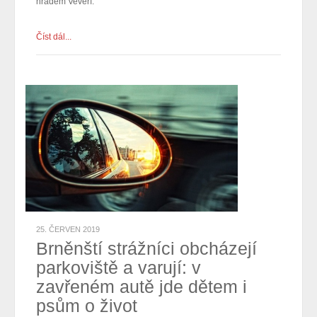
hradem Veveří.
Číst dál...
25. ČERVEN 2019
Brněnští strážníci obcházejí
parkoviště a varují: v
zavřeném autě jde dětem i
psům o život