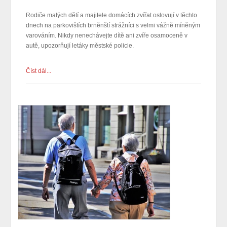
Rodiče malých dětí a majitele domácích zvířat oslovují v těchto
dnech na parkovištích brněnští strážníci s velmi vážně míněným
varováním. Nikdy nenechávejte dítě ani zvíře osamoceně v
autě, upozorňují letáky městské policie.
Číst dál...