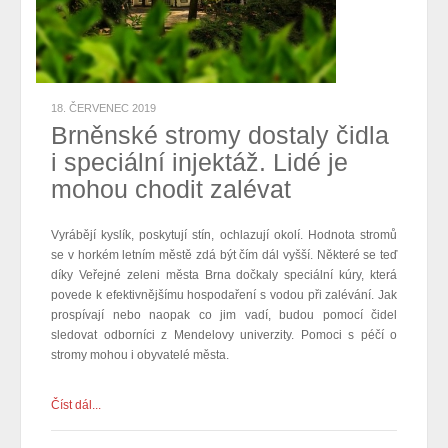
18. ČERVENEC 2019
Brněnské stromy dostaly čidla
i speciální injektáž. Lidé je
mohou chodit zalévat
Vyrábějí kyslík, poskytují stín, ochlazují okolí. Hodnota stromů
se v horkém letním městě zdá být čím dál vyšší. Některé se teď
díky Veřejné zeleni města Brna dočkaly speciální kúry, která
povede k efektivnějšímu hospodaření s vodou při zalévání. Jak
prospívají nebo naopak co jim vadí, budou pomocí čidel
sledovat odborníci z Mendelovy univerzity. Pomoci s péčí o
stromy mohou i obyvatelé města.
Číst dál...