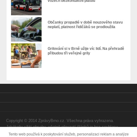
vozech bezkontaktní platbu
Občanky propadlé v době nouzového stavu
neplatí, platnost řidičáků se prodloužila
Grilování si v Brně užije víc lidí. Na přehradě
přibudou tři veřejné grily
Copyright © 2014 ZprávyBrno.cz. Všechna práva vyhrazena.
Jakékoliv užití obsahu, včetně převzetí článků je bez souhlasu
Webtom Enterprises s.r.o. zapovězeno.
Tento web používá k poskytování služeb, personalizaci reklam a analýze