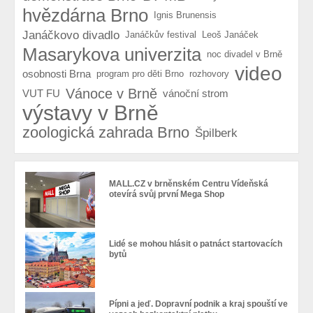
hvězdárna Brno
Ignis Brunensis
Janáčkovo divadlo
Janáčkův festival
Leoš Janáček
Masarykova univerzita
noc divadel v Brně
video
osobnosti Brna
program pro děti Brno
rozhovory
Vánoce v Brně
VUT FU
vánoční strom
výstavy v Brně
zoologická zahrada Brno
Špilberk
MALL.CZ v brněnském Centru Vídeňská
otevírá svůj první Mega Shop
Lidé se mohou hlásit o patnáct startovacích
bytů
Pípni a jeď. Dopravní podnik a kraj spouští ve