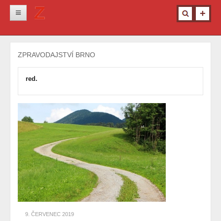
Novinky
ZPRAVODAJSTVÍ BRNO
Krimi
Kultura
red.
Info z města
Pro ženy
Ostatní
9. ČERVENEC 2019