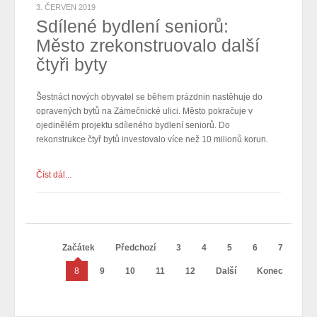
3. ČERVEN 2019
Sdílené bydlení seniorů:
Město zrekonstruovalo další
čtyři byty
Šestnáct nových obyvatel se během prázdnin nastěhuje do
opravených bytů na Zámečnické ulici. Město pokračuje v
ojedinělém projektu sdíleného bydlení seniorů. Do
rekonstrukce čtyř bytů investovalo více než 10 milionů korun.
Číst dál...
Začátek
Předchozí
3
4
5
6
7
8
9
10
11
12
Další
Konec