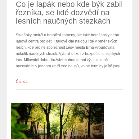
Co je lapák nebo kde býk zabil
řezníka, se lidé dozvědí na
lesních naučných stezkách
Studánky, smírčí a hraniční kameny, ale také herní prvky nebo
lanová centra pro děti. I takové cíle najdou lidé v brněnských
lesích, kde pro ně společnost Lesy města Brna vybudovala
několik naučných stezek. Vybrat si lze i z bezpočtu turistických
tras. Milovníci dobrodružství mohou denní výlet zakončit
nocováním v jednom ze tří tree housů, volné termíny ještě jsou.
Číst dál...