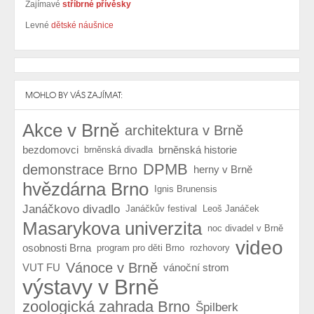
Zajímavé
stříbrné přívěsky
Levné
dětské náušnice
MOHLO BY VÁS ZAJÍMAT:
Akce v Brně
architektura v Brně
bezdomovci
brněnská historie
brněnská divadla
DPMB
demonstrace Brno
herny v Brně
hvězdárna Brno
Ignis Brunensis
Janáčkovo divadlo
Janáčkův festival
Leoš Janáček
Masarykova univerzita
noc divadel v Brně
video
osobnosti Brna
program pro děti Brno
rozhovory
Vánoce v Brně
VUT FU
vánoční strom
výstavy v Brně
zoologická zahrada Brno
Špilberk