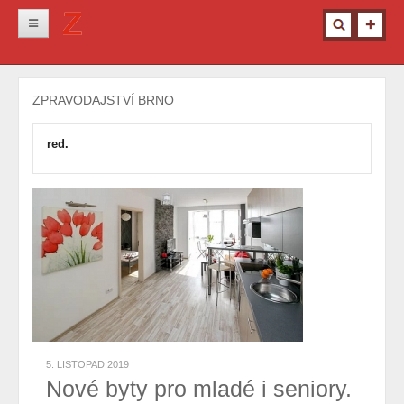
Novinky
ZPRAVODAJSTVÍ BRNO
Krimi
Kultura
red.
Info z města
Pro ženy
Ostatní
5. LISTOPAD 2019
Nové byty pro mladé i seniory.