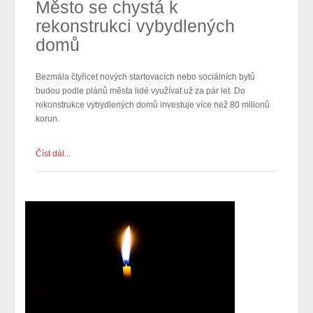
Město se chystá k
rekonstrukci vybydlených
domů
Bezmála čtyřicet nových startovacích nebo sociálních bytů
budou podle plánů města lidé využívat už za pár let. Do
rekonstrukce vybydlených domů investuje více než 80 milionů
korun.
Číst dál...