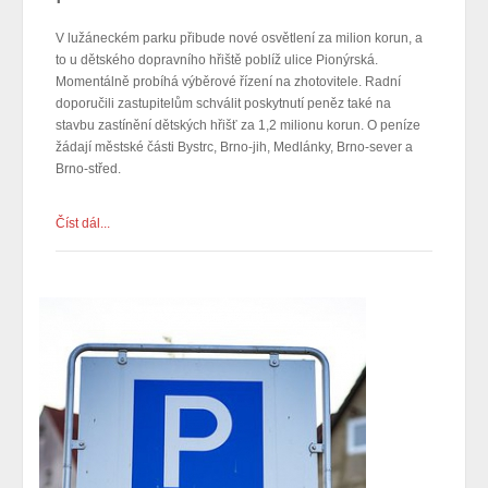
V lužáneckém parku přibude nové osvětlení za milion korun, a
to u dětského dopravního hřiště poblíž ulice Pionýrská.
Momentálně probíhá výběrové řízení na zhotovitele. Radní
doporučili zastupitelům schválit poskytnutí peněz také na
stavbu zastínění dětských hřišť za 1,2 milionu korun. O peníze
žádají městské části Bystrc, Brno-jih, Medlánky, Brno-sever a
Brno-střed.
Číst dál...