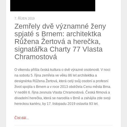
7. ŘÍJEN 2019
Zemřely dvě významné ženy
spjaté s Brnem: architektka
Růžena Žertová a herečka,
signatářka Charty 77 Vlasta
Chramostová
O víkendu přišla česká kultura o dvě výrazné osobnosti. V noci
na sobotu 5. října zemřela ve věku 86 let architektka a
designérka Růžena Žertová, která celý svůj osobní a profesní
život spojila s Brnem a v roce 2013 obdržela Cenu města Brna.
V neděli 6. října zesnula Vlasta Chramostová. Česká filmová a
divadelní herečka, která se narodila v Brně a zahájila zde svoji
hereckou kariéru, by 17. listopadu 2019 oslavila 93 let.
Číst dál...