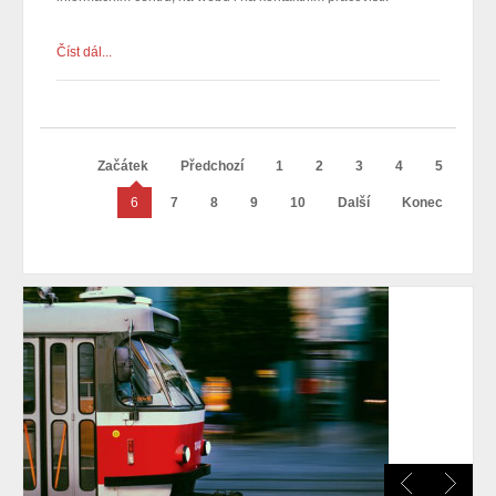
Číst dál...
Začátek
Předchozí
1
2
3
4
5
6
7
8
9
10
Další
Konec