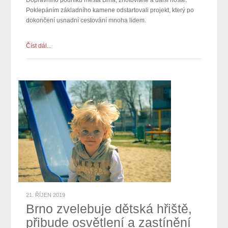
Dopravního podniku města Brna, zhotovitele a další hosté.
Poklepáním základního kamene odstartovali projekt, který po
dokončení usnadní cestování mnoha lidem.
Číst dál...
21. ŘÍJEN 2019
Brno zvelebuje dětská hřiště,
přibude osvětlení a zastínění