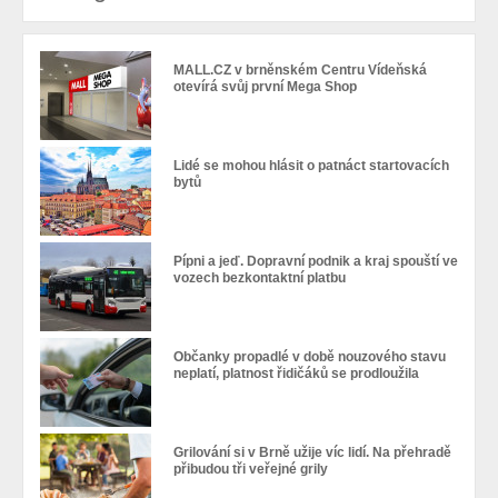
MALL.CZ v brněnském Centru Vídeňská
otevírá svůj první Mega Shop
Lidé se mohou hlásit o patnáct startovacích
bytů
Pípni a jeď. Dopravní podnik a kraj spouští ve
vozech bezkontaktní platbu
Občanky propadlé v době nouzového stavu
neplatí, platnost řidičáků se prodloužila
Grilování si v Brně užije víc lidí. Na přehradě
přibudou tři veřejné grily