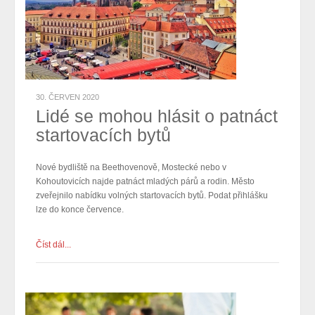
30. ČERVEN 2020
Lidé se mohou hlásit o patnáct
startovacích bytů
Nové bydliště na Beethovenově, Mostecké nebo v
Kohoutovicích najde patnáct mladých párů a rodin. Město
zveřejnilo nabídku volných startovacích bytů. Podat přihlášku
lze do konce července.
Číst dál...