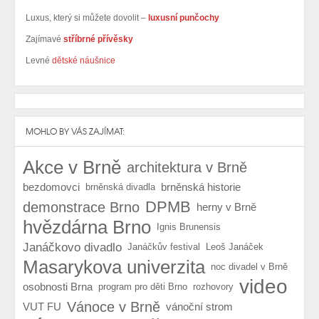
Luxus, který si můžete dovolit –
luxusní punčochy
Zajímavé
stříbrné přívěsky
Levné
dětské náušnice
MOHLO BY VÁS ZAJÍMAT:
Akce v Brně
architektura v Brně
bezdomovci
brněnská historie
brněnská divadla
DPMB
demonstrace Brno
herny v Brně
hvězdárna Brno
Ignis Brunensis
Janáčkovo divadlo
Janáčkův festival
Leoš Janáček
Masarykova univerzita
noc divadel v Brně
video
osobnosti Brna
program pro děti Brno
rozhovory
Vánoce v Brně
VUT FU
vánoční strom