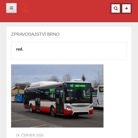
Novinky
ZPRAVODAJSTVÍ BRNO
Krimi
Kultura
red.
Info z města
Pro ženy
Ostatní
24. ČERVEN 2020