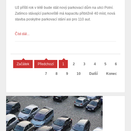
Už příští rok v létě bude stát nový parkovací dům na ulici Polní.
Zatímco stávající parkoviště má kapacitu přibližně 40 míst, nová
stavba poskytne parkovací stání asi pro 110 aut.
Číst dál...
Začátek
Předchozí
1
2
3
4
5
6
7
8
9
10
Další
Konec