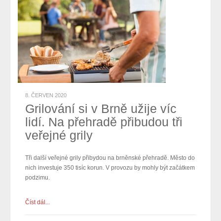
8. ČERVEN 2020
Grilování si v Brně užije víc
lidí. Na přehradě přibudou tři
veřejné grily
Tři další veřejné grily přibydou na brněnské přehradě. Město do
nich investuje 350 tisíc korun. V provozu by mohly být začátkem
podzimu.
Číst dál...