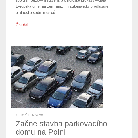
spolu s nouzovým stavem, pro řidičské průkazy vydala
Evropská unie nařízení, jímž jim automaticky prodlužuje
platnost o sedm měsíců.
Číst dál...
18. KVĚTEN 2020
Začne stavba parkovacího
domu na Polní