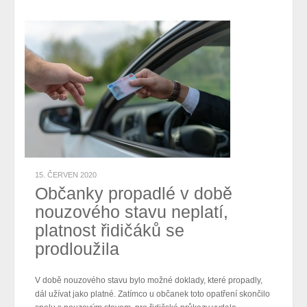
15. ČERVEN 2020
Občanky propadlé v době
nouzového stavu neplatí,
platnost řidičáků se
prodloužila
V době nouzového stavu bylo možné doklady, které propadly,
dál užívat jako platné. Zatímco u občanek toto opatření skončilo