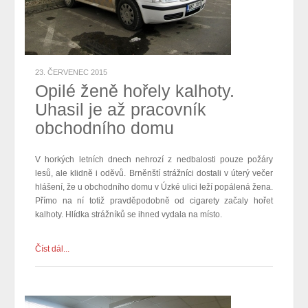
23. ČERVENEC 2015
Opilé ženě hořely kalhoty.
Uhasil je až pracovník
obchodního domu
V horkých letních dnech nehrozí z nedbalosti pouze požáry
lesů, ale klidně i oděvů. Brněnští strážníci dostali v úterý večer
hlášení, že u obchodního domu v Úzké ulici leží popálená žena.
Přímo na ní totiž pravděpodobně od cigarety začaly hořet
kalhoty. Hlídka strážníků se ihned vydala na místo.
Číst dál...