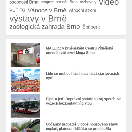
video
osobnosti Brna
program pro děti Brno
rozhovory
Vánoce v Brně
VUT FU
vánoční strom
výstavy v Brně
zoologická zahrada Brno
Špilberk
MALL.CZ v brněnském Centru Vídeňská
otevírá svůj první Mega Shop
Lidé se mohou hlásit o patnáct startovacích
bytů
Pípni a jeď. Dopravní podnik a kraj spouští ve
vozech bezkontaktní platbu
Občanky propadlé v době nouzového stavu
neplatí, platnost řidičáků se prodloužila