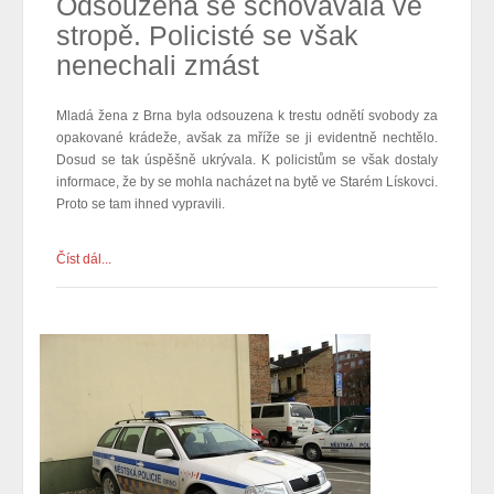
Odsouzená se schovávala ve
stropě. Policisté se však
nenechali zmást
Mladá žena z Brna byla odsouzena k trestu odnětí svobody za
opakované krádeže, avšak za mříže se ji evidentně nechtělo.
Dosud se tak úspěšně ukrývala. K policistům se však dostaly
informace, že by se mohla nacházet na bytě ve Starém Lískovci.
Proto se tam ihned vypravili.
Číst dál...