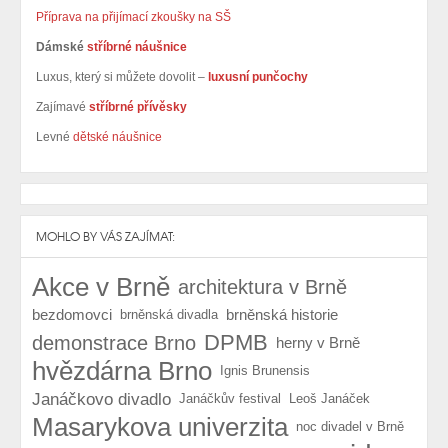
Příprava na přijímací zkoušky na SŠ
Dámské
stříbrné náušnice
Luxus, který si můžete dovolit –
luxusní punčochy
Zajímavé
stříbrné přívěsky
Levné
dětské náušnice
MOHLO BY VÁS ZAJÍMAT:
Akce v Brně
architektura v Brně
bezdomovci
brněnská historie
brněnská divadla
DPMB
demonstrace Brno
herny v Brně
hvězdárna Brno
Ignis Brunensis
Janáčkovo divadlo
Janáčkův festival
Leoš Janáček
Masarykova univerzita
noc divadel v Brně