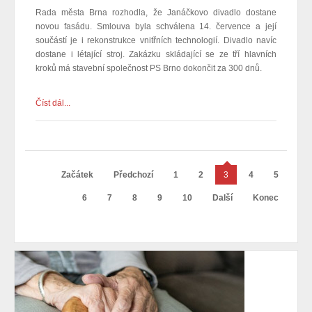
Rada města Brna rozhodla, že Janáčkovo divadlo dostane
novou fasádu. Smlouva byla schválena 14. července a její
součástí je i rekonstrukce vnitřních technologií. Divadlo navíc
dostane i létající stroj. Zakázku skládající se ze tří hlavních
kroků má stavební společnost PS Brno dokončit za 300 dnů.
Číst dál...
Začátek
Předchozí
1
2
3
4
5
6
7
8
9
10
Další
Konec