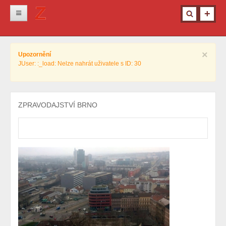
Novinky
×
Upozornění
Krimi
JUser: :_load: Nelze nahrát uživatele s ID: 30
Kultura
Info z města
ZPRAVODAJSTVÍ BRNO
Pro ženy
Ostatní