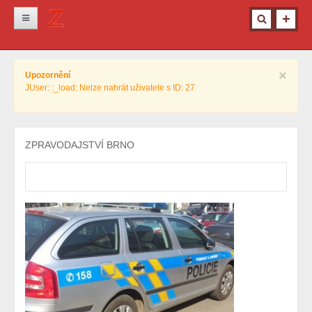
Novinky
×
Upozornění
Krimi
JUser: :_load: Nelze nahrát uživatele s ID: 27
Kultura
Info z města
ZPRAVODAJSTVÍ BRNO
Pro ženy
Ostatní