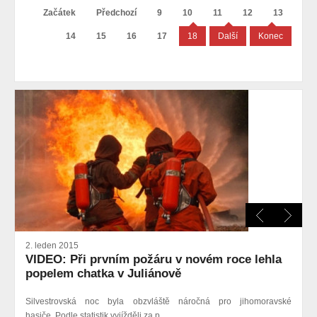
Začátek
Předchozí
9
10
11
12
13
14
15
16
17
18
Další
Konec
2. leden 2015
VIDEO: Při prvním požáru v novém roce lehla
popelem chatka v Juliánově
Silvestrovská noc byla obzvláště náročná pro jihomoravské
hasiče. Podle statistik vyjížděli za p...