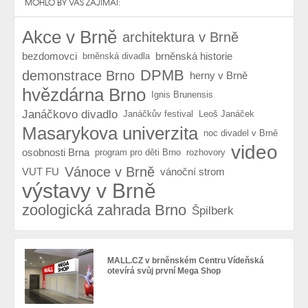
MOHLO BY VÁS ZAJÍMAT:
Akce v Brně
architektura v Brně
bezdomovci
brněnská historie
brněnská divadla
DPMB
demonstrace Brno
herny v Brně
hvězdárna Brno
Ignis Brunensis
Janáčkovo divadlo
Janáčkův festival
Leoš Janáček
Masarykova univerzita
noc divadel v Brně
video
osobnosti Brna
program pro děti Brno
rozhovory
Vánoce v Brně
VUT FU
vánoční strom
výstavy v Brně
zoologická zahrada Brno
Špilberk
MALL.CZ v brněnském Centru Vídeňská
otevírá svůj první Mega Shop