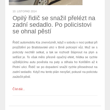
10. LISTOPAD 2014
Opilý řidič se snažil přelézt na
zadní sedadlo. Po policistovi
se ohnal pěstí
Řidič automobilu Kia znervózněl, když v sobotu v noci potkal při
projíždění po Bratislavské ulici v Brně policejní vůz. Muž se s
policisty nechtěl setkat, a tak se rozhodl šlápnout na plyn a
setřást je. To však mělo přesně opačný efekt, hlídka se rychle
ujíždějícímu autu pověsila na paty a stíhala ho Kolištěm až k
Plotní ulici. Řidič se po dopadení snažil rychle přesednout na
zadní sedadlo. Když mu tento plán nevyšel, pokusil na policistu
zaútočit pěstí.
Číst dál...