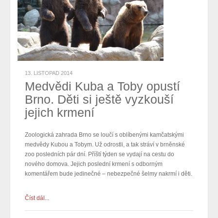
13. LISTOPAD 2014
Medvědi Kuba a Toby opustí
Brno. Děti si ještě vyzkouší
jejich krmení
Zoologická zahrada Brno se loučí s oblíbenými kamčatskými
medvědy Kubou a Tobym. Už odrostli, a tak
stráví v brněnské
zoo posledních pár dní. Příští týden se vydají na cestu do
nového domova. Jejich poslední krmení s odborným
komentářem bude jedinečné – nebezpečné šelmy nakrmí i děti.
Číst dál...