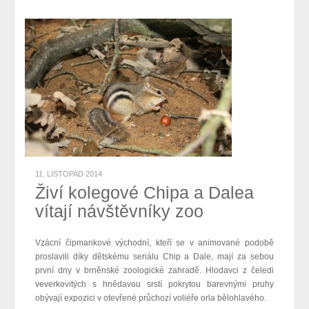
11. LISTOPAD 2014
Živí kolegové Chipa a Dalea
vítají návštěvníky zoo
Vzácní čipmankové východní, kteří se v animované podobě
proslavili díky dětskému seriálu Chip a Dale, mají za sebou
první dny v brněnské zoologické zahradě. Hlodavci z čeledi
veverkovitých s hnědavou srstí pokrytou barevnými pruhy
obývají expozici v otevřené průchozí voliéře orla bělohlavého.