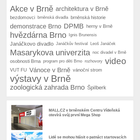
Akce v Brně
architektura v Brně
bezdomovci
brněnská historie
brněnská divadla
DPMB
demonstrace Brno
herny v Brně
hvězdárna Brno
Ignis Brunensis
Janáčkovo divadlo
Janáčkův festival
Leoš Janáček
Masarykova univerzita
noc divadel v Brně
video
osobnosti Brna
program pro děti Brno
rozhovory
Vánoce v Brně
VUT FU
vánoční strom
výstavy v Brně
zoologická zahrada Brno
Špilberk
MALL.CZ v brněnském Centru Vídeňská
otevírá svůj první Mega Shop
Lidé se mohou hlásit o patnáct startovacích