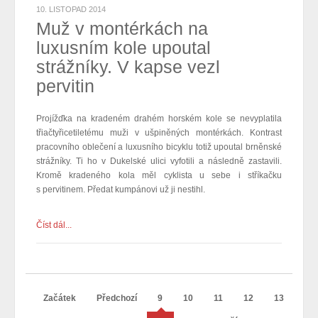
10. LISTOPAD 2014
Muž v montérkách na
luxusním kole upoutal
strážníky. V kapse vezl
pervitin
Projížďka na kradeném drahém horském kole se nevyplatila
třiačtyřicetiletému muži v ušpiněných montérkách. Kontrast
pracovního oblečení a luxusního bicyklu totiž upoutal brněnské
strážníky. Ti ho v Dukelské ulici vyfotili a následně zastavili.
Kromě kradeného kola měl cyklista u sebe i stříkačku
s pervitinem. Předat kumpánovi už ji nestihl.
Číst dál...
Začátek
Předchozí
9
10
11
12
13