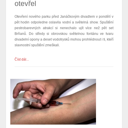
otevřel
Otevření nového parku před Janáčkovým divadlem v pondělí v
pět hodin odpoledne oslavila vodní a světelná show. Spuštění
pestrobarevných atrakcí si nenechalo ujít více než pět set
Brňanů. Do středy si
obrovskou světelnou fontánu ve tvaru
divadelní opony a deset vodotrysků
mohou prohlédnout i ti, kteří
slavnostní spuštění zmeškali
.
Číst dál...