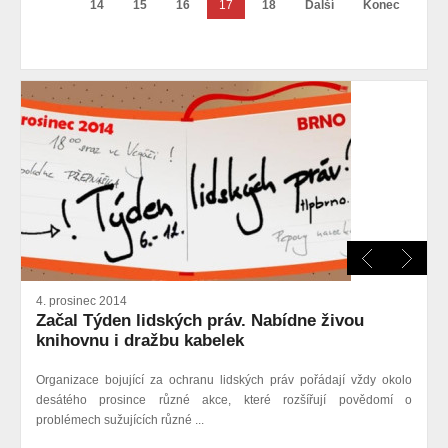
14
15
16
17
18
Další
Konec
4. prosinec 2014
Začal Týden lidských práv. Nabídne živou
knihovnu i dražbu kabelek
Organizace bojující za ochranu lidských práv pořádají vždy okolo
desátého prosince různé akce, které rozšířují povědomí o
problémech sužujících různé ...