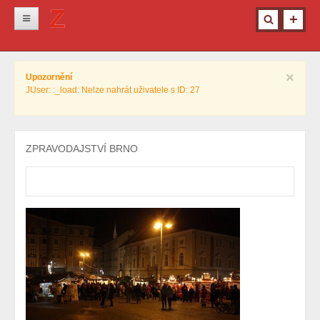
Novinky
×
Upozornění
Krimi
JUser: :_load: Nelze nahrát uživatele s ID: 27
Kultura
Info z města
ZPRAVODAJSTVÍ BRNO
Pro ženy
Ostatní