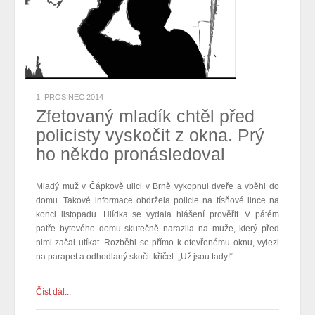
1. PROSINEC 2014
Zfetovaný mladík chtěl před
policisty vyskočit z okna. Prý
ho někdo pronásledoval
Mladý muž v Čápkově ulici v Brně vykopnul dveře a vběhl do
domu. Takové informace obdržela policie na tísňové lince na
konci listopadu. Hlídka se vydala hlášení prověřit. V pátém
patře bytového domu skutečně narazila na muže, který před
nimi začal utíkat. Rozběhl se přímo k otevřenému oknu, vylezl
na parapet a odhodlaný skočit křičel: „Už jsou tady!“
Číst dál...