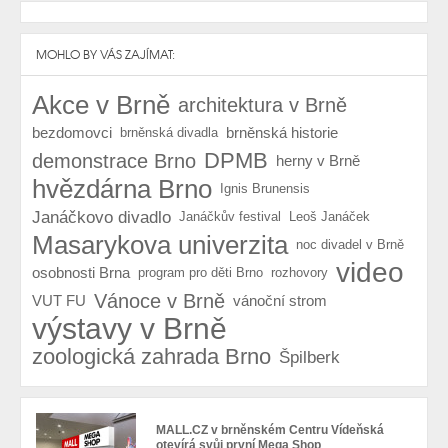
MOHLO BY VÁS ZAJÍMAT:
Akce v Brně
architektura v Brně
bezdomovci
brněnská historie
brněnská divadla
DPMB
demonstrace Brno
herny v Brně
hvězdárna Brno
Ignis Brunensis
Janáčkovo divadlo
Janáčkův festival
Leoš Janáček
Masarykova univerzita
noc divadel v Brně
video
osobnosti Brna
program pro děti Brno
rozhovory
Vánoce v Brně
VUT FU
vánoční strom
výstavy v Brně
zoologická zahrada Brno
Špilberk
MALL.CZ v brněnském Centru Vídeňská
otevírá svůj první Mega Shop