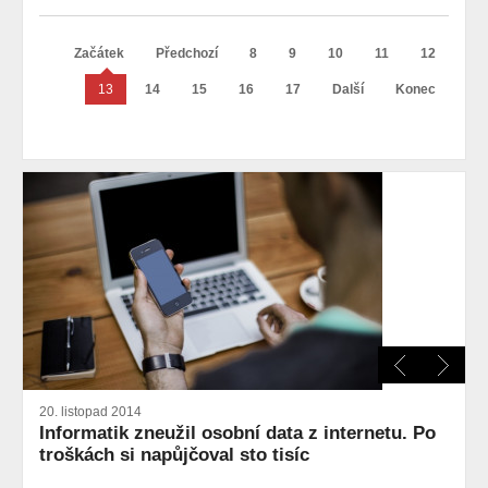
Začátek
Předchozí
8
9
10
11
12
13
14
15
16
17
Další
Konec
20. listopad 2014
Informatik zneužil osobní data z internetu. Po
troškách si napůjčoval sto tisíc