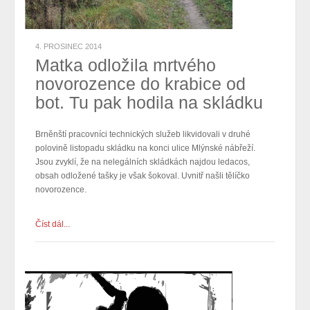
4. PROSINEC 2014
Matka odložila mrtvého
novorozence do krabice od
bot. Tu pak hodila na skládku
Brněnští pracovníci technických služeb likvidovali v druhé
polovině listopadu skládku na konci ulice Mlýnské nábřeží.
Jsou zvyklí, že na nelegálních skládkách najdou ledacos,
obsah odložené tašky je však šokoval. Uvnitř našli tělíčko
novorozence.
Číst dál...