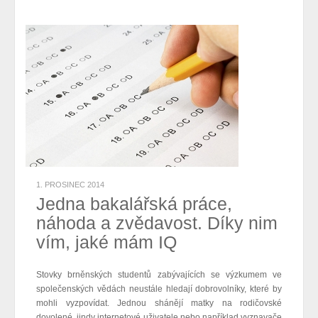
1. PROSINEC 2014
Jedna bakalářská práce,
náhoda a zvědavost. Díky nim
vím, jaké mám IQ
Stovky brněnských studentů zabývajících se výzkumem ve
společenských vědách
neustále
hledají dobrovolníky, které by
mohli vyzpovídat. Jednou shánějí matky na rodičovské
dovolené, jindy internetové uživatele nebo například vyznavače