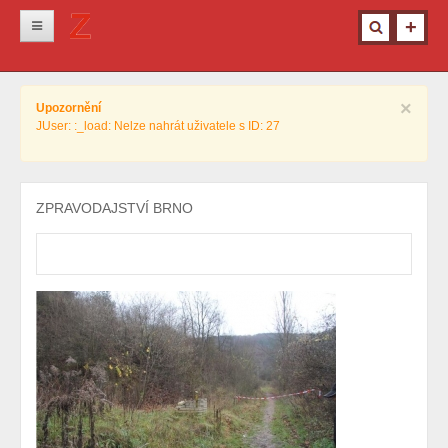
Novinky
×
Upozornění
Krimi
JUser: :_load: Nelze nahrát uživatele s ID: 27
Kultura
Info z města
ZPRAVODAJSTVÍ BRNO
Pro ženy
Ostatní