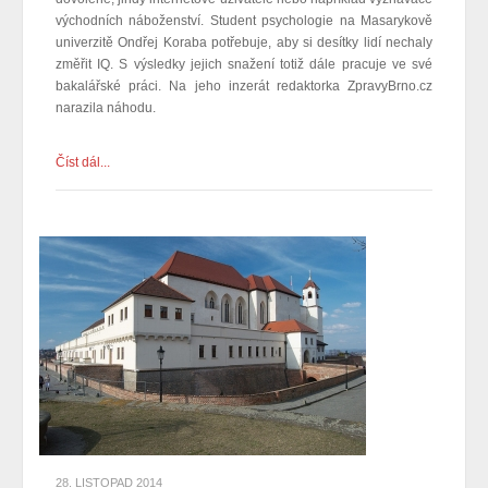
východních náboženství.
Student psychologie na Masarykově
univerzitě Ondřej Koraba potřebuje, aby si desítky lidí nechaly
změřit IQ. S výsledky jejich snažení totiž dále pracuje ve své
bakalářské práci. Na jeho inzerát redaktorka ZpravyBrno.cz
narazila náhodu.
Číst dál...
28. LISTOPAD 2014