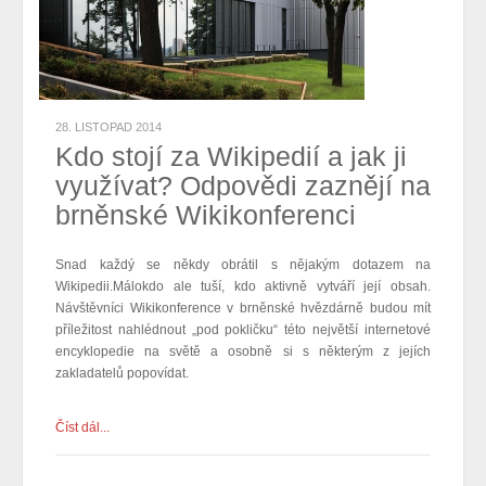
28. LISTOPAD 2014
Kdo stojí za Wikipedií a jak ji
využívat? Odpovědi zaznějí na
brněnské Wikikonferenci
Snad každý se někdy obrátil s nějakým dotazem na
Wikipedii.Málokdo ale tuší, kdo aktivně vytváří její obsah.
Návštěvníci Wikikonference v brněnské hvězdárně budou mít
příležitost nahlédnout „pod pokličku“ této největší internetové
encyklopedie na světě a
osobně
si s některým z jejích
zakladatelů
popovídat
.
Číst dál...