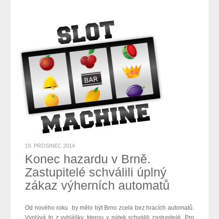
19. PROSINEC 2014
Konec hazardu v Brně.
Zastupitelé schválili úplný
zákaz výherních automatů
Od nového roku by mělo být Brno zcela bez hracích automatů.
Vyplývá to z vyhlášky, kterou v pátek schválili zastupitelé. Pro