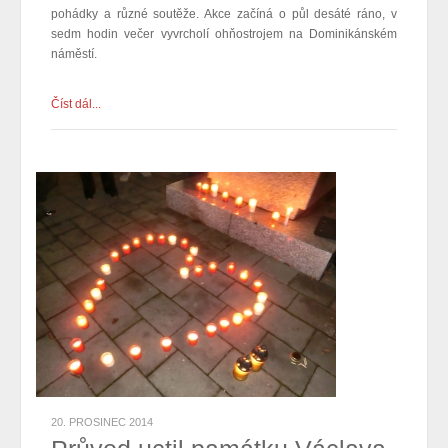
pohádky a různé soutěže. Akce začíná o půl desáté ráno, v
sedm hodin večer vyvrcholí ohňostrojem na Dominikánském
náměstí.
Číst dál...
20. PROSINEC 2014