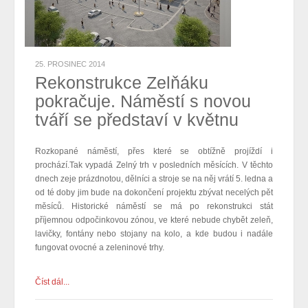
25. PROSINEC 2014
Rekonstrukce Zelňáku
pokračuje. Náměstí s novou
tváří se představí v květnu
Rozkopané náměstí, přes které se obtížně projíždí i
prochází.Tak vypadá Zelný trh v posledních měsících. V těchto
dnech zeje prázdnotou, dělníci a stroje se na něj vrátí 5. ledna a
od té doby jim bude na dokončení projektu zbývat necelých pět
měsíců. Historické náměstí se má po rekonstrukci stát
příjemnou odpočinkovou zónou, ve které nebude chybět zeleň,
lavičky, fontány nebo stojany na kolo, a kde budou i nadále
fungovat ovocné a zeleninové trhy.
Číst dál...