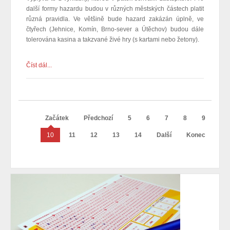
další formy hazardu budou v různých městských částech platit
různá pravidla.
Ve většině bude hazard zakázán úplně, ve
čtyřech (Jehnice, Komín, Brno-sever a Útěchov) budou
dále
tolerována kasina a takzvané živé hry (s kartami nebo žetony).
Číst dál...
Začátek
Předchozí
5
6
7
8
9
10
11
12
13
14
Další
Konec