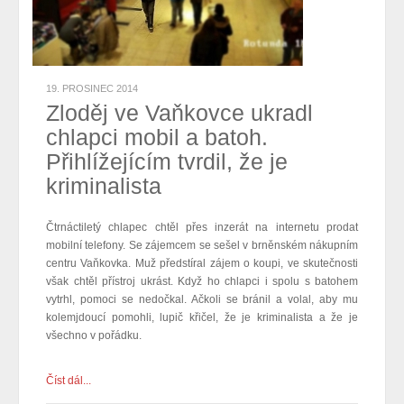
19. PROSINEC 2014
Zloděj ve Vaňkovce ukradl
chlapci mobil a batoh.
Přihlížejícím tvrdil, že je
kriminalista
Čtrnáctiletý chlapec chtěl přes inzerát na internetu prodat
mobilní telefony. Se zájemcem se sešel v brněnském nákupním
centru Vaňkovka. Muž předstíral zájem o koupi, ve skutečnosti
však chtěl přístroj ukrást. Když ho chlapci i spolu s batohem
vytrhl, pomoci se nedočkal. Ačkoli se bránil a volal, aby mu
kolemjdoucí pomohli, lupič křičel, že je kriminalista a že je
všechno v pořádku.
Číst dál...