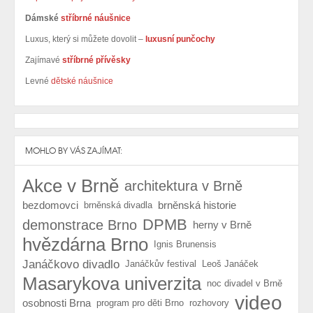
Dámské
stříbrné náušnice
Luxus, který si můžete dovolit –
luxusní punčochy
Zajímavé
stříbrné přívěsky
Levné
dětské náušnice
MOHLO BY VÁS ZAJÍMAT:
Akce v Brně
architektura v Brně
bezdomovci
brněnská historie
brněnská divadla
DPMB
demonstrace Brno
herny v Brně
hvězdárna Brno
Ignis Brunensis
Janáčkovo divadlo
Janáčkův festival
Leoš Janáček
Masarykova univerzita
noc divadel v Brně
video
osobnosti Brna
program pro děti Brno
rozhovory