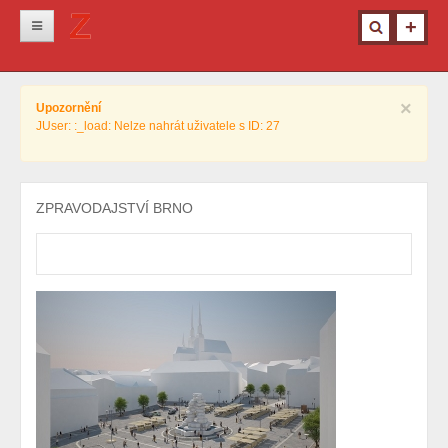
Novinky
×
Upozornění
Krimi
JUser: :_load: Nelze nahrát uživatele s ID: 27
Kultura
Info z města
ZPRAVODAJSTVÍ BRNO
Pro ženy
Ostatní