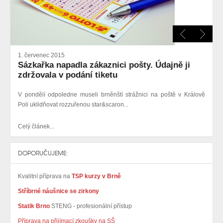
1. červenec 2015
Sázkařka napadla zákaznici pošty. Údajně ji
zdržovala v podání tiketu
V pondělí odpoledne museli brněnští strážnici
na poště v Králově
Poli
uklidňovat rozzuřenou star&scaron...
Celý článek...
DOPORUČUJEME:
Kvalitní příprava na
TSP kurzy v Brně
Stříbrné náušnice se zirkony
Statik Brno
STENG - profesionální přístup
Příprava na přijímací zkoušky na SŠ