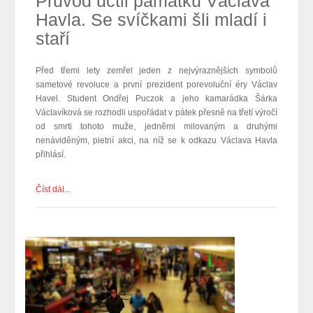
Průvod uctil památku Václava
Havla. Se svíčkami šli mladí i
staří
Před třemi lety zemřel jeden z nejvýraznějších symbolů
sametové revoluce a první prezident porevoluční éry Václav
Havel. Student Ondřej Puczok a jeho kamarádka Šárka
Václavíková se rozhodli uspořádat v pátek přesně na třetí výročí
od smrti tohoto muže, jedněmi milovaným a druhými
nenáviděným, pietní akci, na níž se k odkazu Václava Havla
přihlásí.
Číst dál...