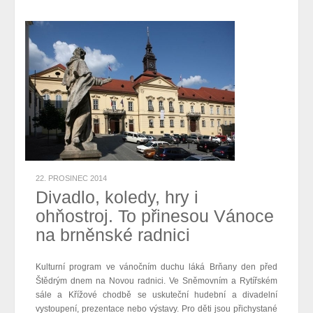
22. PROSINEC 2014
Divadlo, koledy, hry i
ohňostroj. To přinesou Vánoce
na brněnské radnici
Kulturní program ve vánočním duchu láká Brňany den před
Štědrým dnem na Novou radnici. Ve Sněmovním a Rytířském
sále a Křížové chodbě se uskuteční hudební a divadelní
vystoupení, prezentace nebo výstavy. Pro děti jsou přichystané