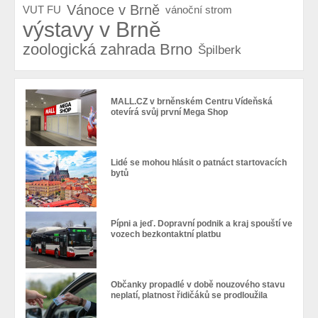
Vánoce v Brně
VUT FU
vánoční strom
výstavy v Brně
zoologická zahrada Brno
Špilberk
MALL.CZ v brněnském Centru Vídeňská
otevírá svůj první Mega Shop
Lidé se mohou hlásit o patnáct startovacích
bytů
Pípni a jeď. Dopravní podnik a kraj spouští ve
vozech bezkontaktní platbu
Občanky propadlé v době nouzového stavu
neplatí, platnost řidičáků se prodloužila