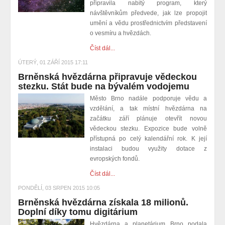
připravila nabitý program, který
návštěvníkům předvede, jak lze propojit
umění a vědu prostřednictvím představení
o vesmíru a hvězdách.
Číst dál...
ÚTERÝ, 01 ZÁŘÍ 2015 17:11
Brněnská hvězdárna připravuje vědeckou
stezku. Stát bude na bývalém vodojemu
Město Brno nadále podporuje vědu a
vzdělání, a tak místní hvězdárna na
začátku září plánuje otevřít novou
vědeckou stezku. Expozice bude volně
přístupná po celý kalendářní rok. K její
instalaci budou využity dotace z
evropských fondů.
Číst dál...
PONDĚLÍ, 03 SRPEN 2015 10:05
Brněnská hvězdárna získala 18 milionů.
Doplní díky tomu digitárium
Hvězdárna a planetárium Brno podala