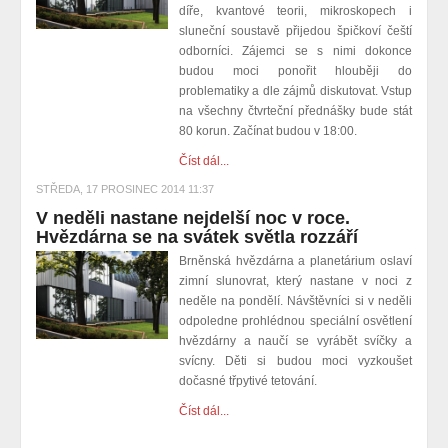
díře, kvantové teorii, mikroskopech i
sluneční soustavě přijedou špičkoví čeští
odborníci. Zájemci se s nimi dokonce
budou moci ponořit hlouběji do
problematiky a dle zájmů diskutovat. Vstup
na všechny čtvrteční přednášky bude stát
80 korun. Začínat budou v 18:00.
Číst dál...
STŘEDA, 17 PROSINEC 2014 11:37
V neděli nastane nejdelší noc v roce.
Hvězdárna se na svátek světla rozzáří
Brněnská hvězdárna a planetárium oslaví
zimní slunovrat, který nastane v noci z
neděle na pondělí. Návštěvníci si v neděli
odpoledne prohlédnou speciální osvětlení
hvězdárny a naučí se vyrábět svíčky a
svícny. Děti si budou moci vyzkoušet
dočasné třpytivé tetování.
Číst dál...