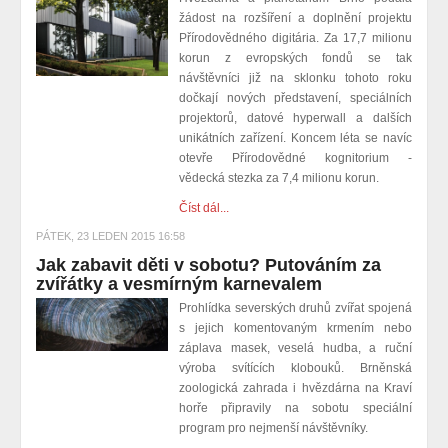
žádost na rozšíření a doplnění projektu
Přírodovědného digitária. Za 17,7 milionu
korun z evropských fondů se tak
návštěvníci již na sklonku tohoto roku
dočkají nových představení, speciálních
projektorů, datové hyperwall a dalších
unikátních zařízení. Koncem léta se navíc
otevře Přírodovědné kognitorium -
vědecká stezka za 7,4 milionu korun.
Číst dál...
PÁTEK, 23 LEDEN 2015 16:58
Jak zabavit děti v sobotu? Putováním za
zvířátky a vesmírným karnevalem
Prohlídka severských druhů zvířat spojená
s jejich komentovaným krmením nebo
záplava masek, veselá hudba, a ruční
výroba svítících klobouků. Brněnská
zoologická zahrada i hvězdárna na Kraví
horře připravily na sobotu speciální
program pro nejmenší návštěvníky.