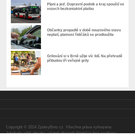
Pípni a jeď. Dopravní podnik a kraj spouští ve
vozech bezkontaktní platbu
Občanky propadlé v době nouzového stavu
neplatí, platnost řidičáků se prodloužila
Grilování si v Brně užije víc lidí. Na přehradě
přibudou tři veřejné grily
Copyright © 2014 ZprávyBrno.cz. Všechna práva vyhrazena.
Jakékoliv užití obsahu, včetně převzetí článků je bez souhlasu