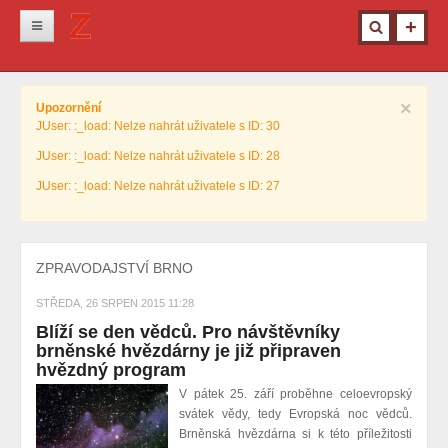
Novinky
×
Upozornění
Krimi
JUser: :_load: Nelze nahrát uživatele s ID: 30
Kultura
JUser: :_load: Nelze nahrát uživatele s ID: 28
Info z města
JUser: :_load: Nelze nahrát uživatele s ID: 27
Pro ženy
Ostatní
ZPRAVODAJSTVÍ BRNO
STŘEDA, 26 SRPEN 2015 11:28
Blíží se den vědců. Pro návštěvníky
brněnské hvězdárny je již připraven
hvězdný program
V pátek 25. září proběhne celoevropský
svátek vědy, tedy Evropská noc vědců.
Brněnská hvězdárna si k této příležitosti