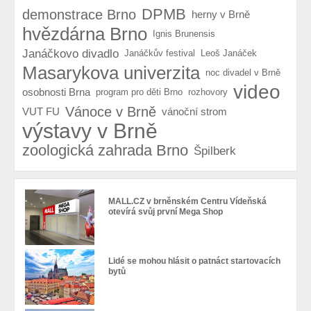
DPMB
demonstrace Brno
herny v Brně
hvězdárna Brno
Ignis Brunensis
Janáčkovo divadlo
Janáčkův festival
Leoš Janáček
Masarykova univerzita
noc divadel v Brně
video
osobnosti Brna
program pro děti Brno
rozhovory
Vánoce v Brně
VUT FU
vánoční strom
výstavy v Brně
zoologická zahrada Brno
Špilberk
MALL.CZ v brněnském Centru Vídeňská
otevírá svůj první Mega Shop
Lidé se mohou hlásit o patnáct startovacích
bytů