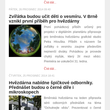
Číst dál...
PÁTEK, 26 PROSINEC 2014 09:40
Zvířátka budou učit děti o vesmíru. V Brně
vznikl první příběh pro hvězdárny
První pohádkový příběh určený pro
projekci v digitálním planetáriu připravuje
pro brněnskou hvězdárnu
grafické studio
Petra Hlouška. Příběh s názvem Se
zvířátky o vesmíru zaujme především
nejmenší diváky. Pohádkou je provede
chytrý myšák, který žil mezi vědci.
Premiéra se uskuteční 31. ledna.
Číst dál...
ČTVRTEK, 25 PROSINEC 2014 18:41
Hvězdárna nabídne špičkové odborníky.
Přednášet budou o černé díře i
mikroskopech
Brněnská hvězdárna na leden připravila
sérii odborných přednášek na téma
"Ochutnejte vědu". Prezentovat o černé