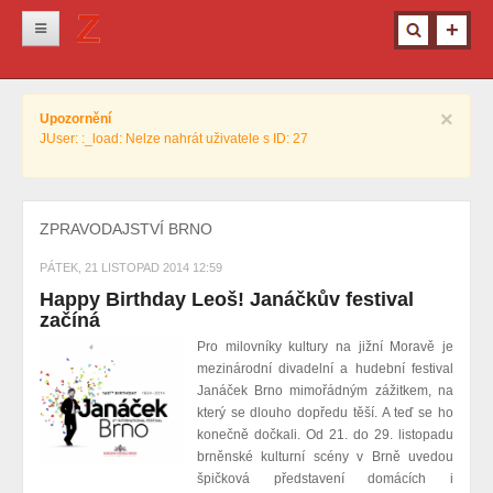
Novinky
×
Upozornění
Krimi
JUser: :_load: Nelze nahrát uživatele s ID: 27
Kultura
Info z města
ZPRAVODAJSTVÍ BRNO
Pro ženy
PÁTEK, 21 LISTOPAD 2014 12:59
Ostatní
Happy Birthday Leoš! Janáčkův festival
začíná
Pro milovníky kultury na jižní Moravě je
mezinárodní divadelní a hudební festival
Janáček Brno mimořádným zážitkem, na
který se dlouho dopředu těší. A teď se ho
konečně dočkali. Od 21. do 29. listopadu
brněnské kulturní scény v Brně uvedou
špičková představení domácích i