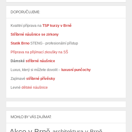
DOPORUČUJEME:
Kvalitní příprava na
TSP kurzy v Brně
Stříbrné náušnice se zirkony
Statik Brno
STENG - profesionální přístup
Příprava na přijímací zkoušky na SŠ
Dámské
stříbrné náušnice
Luxus, který si můžete dovolit –
luxusní punčochy
Zajímavé
stříbrné přívěsky
Levné
dětské náušnice
MOHLO BY VÁS ZAJÍMAT:
Akce v Brně
architektura v Brně