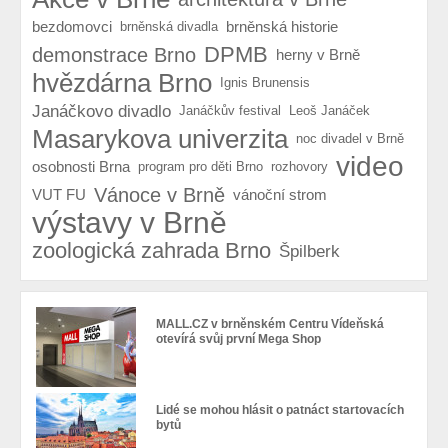
bezdomovci
brněnská historie
brněnská divadla
DPMB
demonstrace Brno
herny v Brně
hvězdárna Brno
Ignis Brunensis
Janáčkovo divadlo
Janáčkův festival
Leoš Janáček
Masarykova univerzita
noc divadel v Brně
video
osobnosti Brna
program pro děti Brno
rozhovory
Vánoce v Brně
VUT FU
vánoční strom
výstavy v Brně
zoologická zahrada Brno
Špilberk
MALL.CZ v brněnském Centru Vídeňská
otevírá svůj první Mega Shop
Lidé se mohou hlásit o patnáct startovacích
bytů