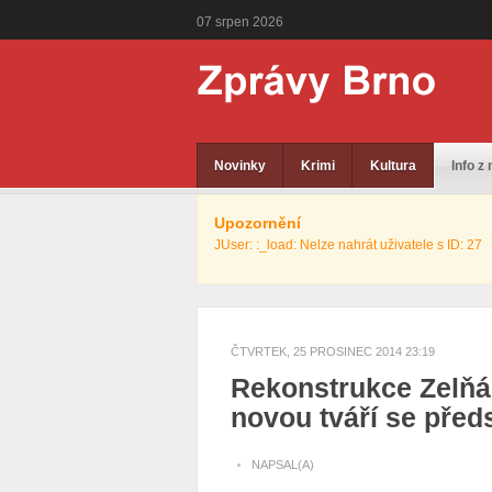
07
srpen
2026
Novinky
Krimi
Kultura
Info z
Upozornění
JUser: :_load: Nelze nahrát uživatele s ID: 27
ČTVRTEK, 25 PROSINEC 2014 23:19
Rekonstrukce Zelňá
novou tváří se před
NAPSAL(A)