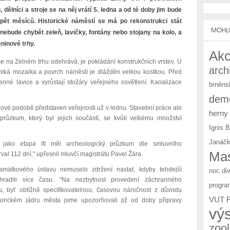
dělníci a stroje se na něj vrátí 5. ledna a od té doby jim bude
pět měsíců. Historické náměstí se má po rekonstrukci stát
MOHLO
ebude chybět zeleň, lavičky, fontány nebo stojany na kolo, a
ninové trhy.
Akc
 se na Zelném trhu odehrává, je pokládání konstrukčních vrstev. U
arch
ká mozaika a povrch náměstí je dlážděn velkou kostkou. Před
nné lavice a vyrůstají stožáry veřejného osvětlení. Kanalizace
brněns
demo
nové podobě představen veřejnosti už v lednu. Stavební práce ale
herny
průzkum, který byl jejich součástí, se kvůli velkému množství
Ignis 
Janáčk
é jako etapa III měl archeologický průzkum dle smluvního
Mas
val 112 dní," upřesnil mluvčí magistrátu Pavel Žára.
mátkového ústavu nemuselo zdržení nastat, kdyby tehdejší
noc di
yhradili více času. "Na nezbytnost provedení záchranného
progra
, byť obtížně specifikovatelnou, časovou náročnost z důvodu
VUT 
torickém jádru města jsme upozorňovali již od doby přípravy
vý
zoo