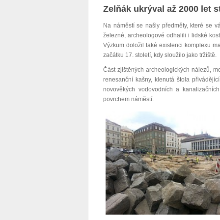
Zelňák ukrýval až 2000 let 
Na náměstí se našly předměty, které se v
železné, archeologové odhalili i lidské kost
Výzkum doložil také existenci komplexu ma
začátku 17. století, kdy sloužilo jako tržiště.
Část zjištěných archeologických nálezů, m
renesanční kašny, klenutá štola přiváděj
novověkých vodovodních a kanalizačníc
povrchem náměstí.