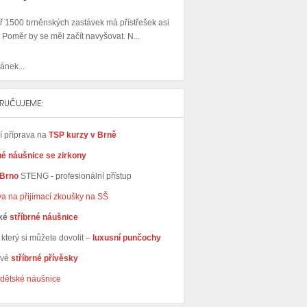
ř 1500 brněnských zastávek má přístřešek asi
. Poměr by se měl začít navyšovat. N...
ánek...
RUČUJEME:
ní příprava na
TSP kurzy v Brně
né náušnice se zirkony
 Brno
STENG - profesionální přístup
va na přijímací zkoušky na SŠ
ké
stříbrné náušnice
který si můžete dovolit –
luxusní punčochy
avé
stříbrné přívěsky
dětské náušnice