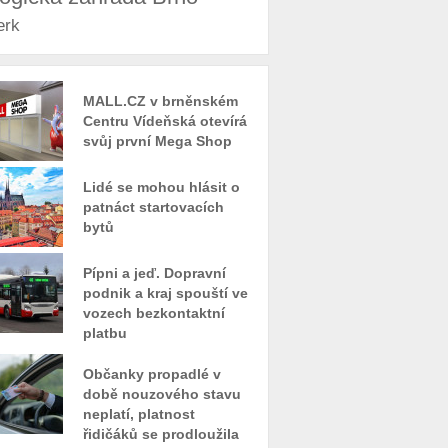
erk
MALL.CZ v brněnském
Centru Vídeňská otevírá
svůj první Mega Shop
Lidé se mohou hlásit o
patnáct startovacích
bytů
Pípni a jeď. Dopravní
podnik a kraj spouští ve
vozech bezkontaktní
platbu
Občanky propadlé v
době nouzového stavu
neplatí, platnost
řidičáků se prodloužila