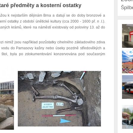
staré předměty a kosterní ostatky
Špilb
ážou k nejstarším dějinám Brna a datují se do doby bronzové a
erní ostatky z období únětické kultury (cca 2000 - 1600 př. n .l.).
sných krámů, které na náměstí existovaly od poloviny 13. až do
ezi nimiž jsou například pozůstatky cihelného základového zdiva
ící vodu do Parnasovy kašny nebo úseky pozdně středověkých a
h štol, byla po zdokumentování konzervována pod současným