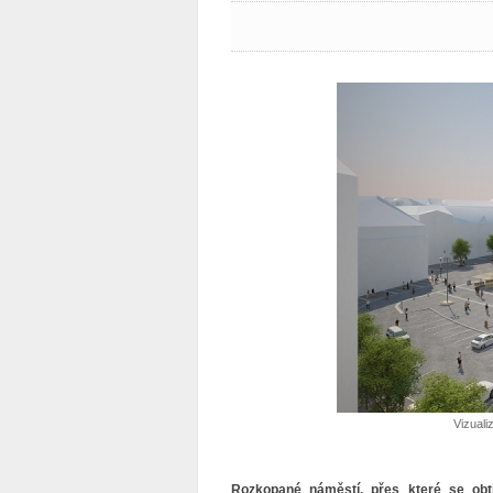
Vizuali
Rozkopané náměstí, přes které se obtí