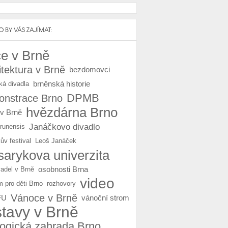
 BY VÁS ZAJÍMAT:
e v Brně
itektura v Brně
bezdomovci
brněnská historie
ká divadla
DPMB
nstrace Brno
hvězdárna Brno
 v Brně
Janáčkovo divadlo
Brunensis
ův festival
Leoš Janáček
arykova univerzita
osobnosti Brna
vadel v Brně
video
m pro děti Brno
rozhovory
Vánoce v Brně
FU
vánoční strom
stavy v Brně
logická zahrada Brno