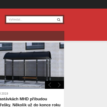
ří 2019
astávkách MHD přibudou
třešky. Několik už do konce roku