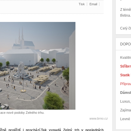
Tisk
Email
Z témě
třetina
Celý čl
DOPO
Kvalit
Stříbr
Statik
Přípra
Dáms
Luxus, 
Zajím
zace nové podoby Zelného trhu.
www.brno.cz
Levné
žně projíždí i prochází.Tak vypadá Zelný trh v posledních