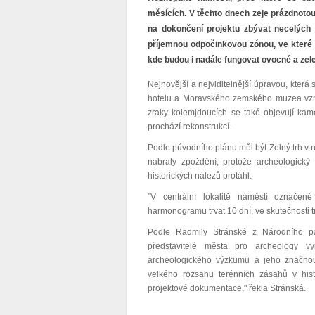
měsících. V těchto dnech zeje prázdnotou, 
na dokončení projektu zbývat necelých 
příjemnou odpočinkovou zónou, ve které n
kde budou i nadále fungovat ovocné a zele
Nejnovější a nejviditelnější úpravou, která
hotelu a Moravského zemského muzea vzni
zraky kolemjdoucích se také objevují kame
prochází rekonstrukcí.
Podle původního plánu měl být Zelný trh v 
nabraly zpoždění, protože archeologický 
historických nálezů protáhl.
"V centrální lokalitě náměstí označen
harmonogramu trvat 10 dní, ve skutečnosti tr
Podle Radmily Stránské z Národního pa
představitelé města pro archeology v
archeologického výzkumu a jeho značnou
velkého rozsahu terénních zásahů v his
projektové dokumentace," řekla Stránská.