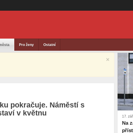
 města
Pro ženy
Ostatní
×
ku pokračuje. Náměstí s
staví v květnu
17. zá
Na z
přís