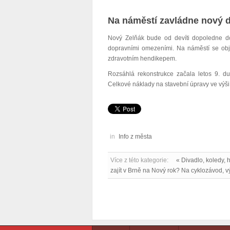
Na náměstí zavládne nový d
Nový Zelňák bude od devíti dopoledne do
dopravními omezeními. Na náměstí se obje
zdravotním hendikepem.
Rozsáhlá rekonstrukce začala letos 9. d
Celkové náklady na stavební úpravy ve výši
in
Info z města
Více z této kategorie:
« Divadlo, koledy, 
zajít v Brně na Nový rok? Na cyklozávod, vý