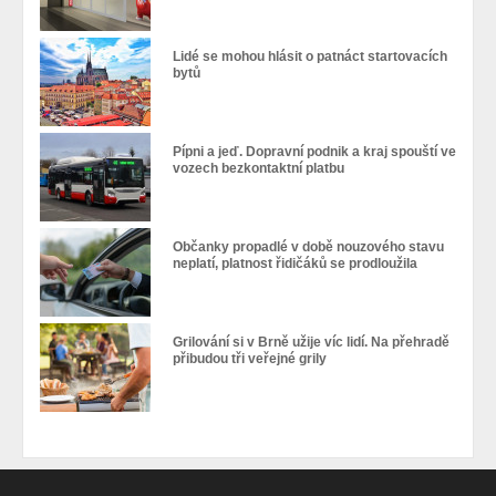
Lidé se mohou hlásit o patnáct startovacích
bytů
Pípni a jeď. Dopravní podnik a kraj spouští ve
vozech bezkontaktní platbu
Občanky propadlé v době nouzového stavu
neplatí, platnost řidičáků se prodloužila
Grilování si v Brně užije víc lidí. Na přehradě
přibudou tři veřejné grily