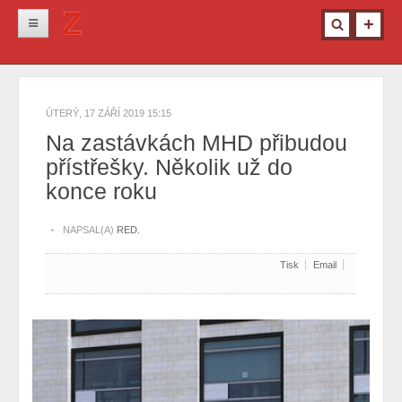
Novinky
Krimi
ÚTERÝ, 17 ZÁŘÍ 2019 15:15
Kultura
Na zastávkách MHD přibudou
přístřešky. Několik už do
Info z města
konce roku
Pro ženy
Ostatní
NAPSAL(A)
RED.
Tisk
Email