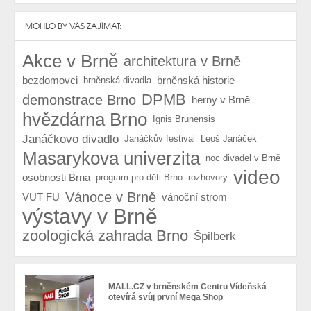
MOHLO BY VÁS ZAJÍMAT:
Akce v Brně
architektura v Brně
bezdomovci
brněnská historie
brněnská divadla
DPMB
demonstrace Brno
herny v Brně
hvězdárna Brno
Ignis Brunensis
Janáčkovo divadlo
Janáčkův festival
Leoš Janáček
Masarykova univerzita
noc divadel v Brně
video
osobnosti Brna
program pro děti Brno
rozhovory
Vánoce v Brně
VUT FU
vánoční strom
výstavy v Brně
zoologická zahrada Brno
Špilberk
MALL.CZ v brněnském Centru Vídeňská
otevírá svůj první Mega Shop