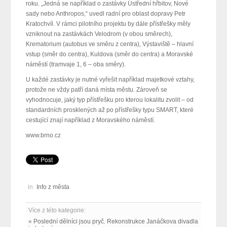
roku. „Jedná se například o zastávky Ústřední hřbitov, Nové
sady nebo Anthropos,“ uvedl radní pro oblast dopravy Petr
Kratochvíl. V rámci pilotního projektu by dále přístřešky měly
vzniknout na zastávkách Velodrom (v obou směrech),
Krematorium (autobus ve směru z centra), Výstaviště – hlavní
vstup (směr do centra), Kuldova (směr do centra) a Moravské
náměstí (tramvaje 1, 6 – oba směry).
U každé zastávky je nutné vyřešit například majetkové vztahy,
protože ne vždy patří daná místa městu. Zároveň se
vyhodnocuje, jaký typ přístřešku pro kterou lokalitu zvolit – od
standardních prosklených až po přístřešky typu SMART, které
cestující znají například z Moravského náměstí.
www.brno.cz
in
Info z města
Více z této kategorie:
« Poslední dělníci jsou pryč. Rekonstrukce Janáčkova divadla