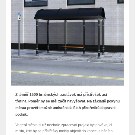
Z téměř 1500 brněnských zastávek má přístřešek asi
třetina. Poměr by se měl začít navyšovat. Na základě pokynu
města prověří možné umístění dalších přístřešků dopravní
podnik.
Vedení města si už nechalo zpracovat projekt vytipovávající
místa, kde by se přístřešky mohly objevit do konce letošního