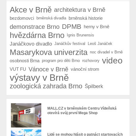
Akce v Brně
architektura v Brně
bezdomovci
brněnská historie
brněnská divadla
DPMB
demonstrace Brno
herny v Brně
hvězdárna Brno
Ignis Brunensis
Janáčkovo divadlo
Janáčkův festival
Leoš Janáček
Masarykova univerzita
noc divadel v Brně
video
osobnosti Brna
program pro děti Brno
rozhovory
Vánoce v Brně
VUT FU
vánoční strom
výstavy v Brně
zoologická zahrada Brno
Špilberk
MALL.CZ v brněnském Centru Vídeňská
otevírá svůj první Mega Shop
Lidé se mohou hlásit o patnáct startovacích