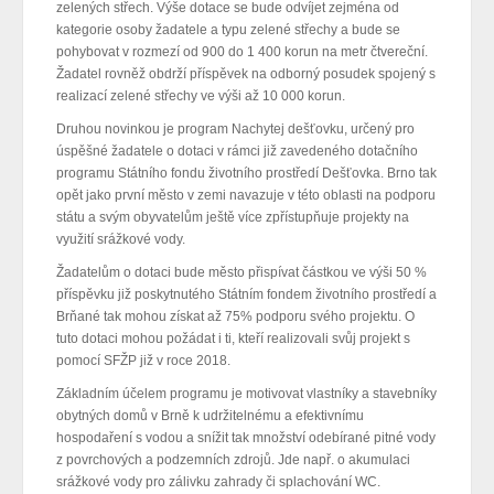
zelených střech. Výše dotace se bude odvíjet zejména od
kategorie osoby žadatele a typu zelené střechy a bude se
pohybovat v rozmezí od 900 do 1 400 korun na metr čtvereční.
Žadatel rovněž obdrží příspěvek na odborný posudek spojený s
realizací zelené střechy ve výši až 10 000 korun.
Druhou novinkou je program Nachytej dešťovku, určený pro
úspěšné žadatele o dotaci v rámci již zavedeného dotačního
programu Státního fondu životního prostředí Dešťovka. Brno tak
opět jako první město v zemi navazuje v této oblasti na podporu
státu a svým obyvatelům ještě více zpřístupňuje projekty na
využití srážkové vody.
Žadatelům o dotaci bude město přispívat částkou ve výši 50 %
příspěvku již poskytnutého Státním fondem životního prostředí a
Brňané tak mohou získat až 75% podporu svého projektu. O
tuto dotaci mohou požádat i ti, kteří realizovali svůj projekt s
pomocí SFŽP již v roce 2018.
Základním účelem programu je motivovat vlastníky a stavebníky
obytných domů v Brně k udržitelnému a efektivnímu
hospodaření s vodou a snížit tak množství odebírané pitné vody
z povrchových a podzemních zdrojů. Jde např. o akumulaci
srážkové vody pro zálivku zahrady či splachování WC.