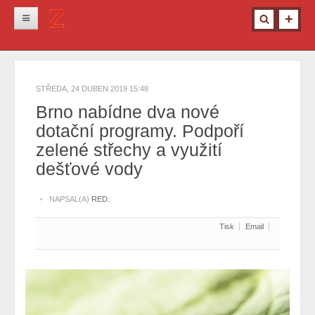
Novinky
Krimi
STŘEDA, 24 DUBEN 2019 15:48
Kultura
Brno nabídne dva nové
dotační programy. Podpoří
Info z města
zelené střechy a využití
Pro ženy
dešťové vody
Ostatní
NAPSAL(A)
RED.
Tisk
Email