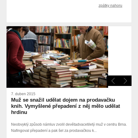
zpátky nahoru
7. duben 2015
Muž se snažil udělat dojem na prodavačku
knih. Vymyšlené přepadení z něj mělo udělat
hrdinu
Neobvyklý způsob námluv zvolil devětadvacetiletý muž v centru Brna.
Nafingoval přepadení a pak šel za prodavačkou k...