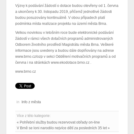
Výzvy k podávání žádostí o dotace budou otevřeny od 1. června
a ukončeny k 30. listopadu 2019, přičemž jednotlivé žádosti
budou posuzovány kontinuálně. V obou případech platí
podmínka místa realizace projektu na území města Brna.
Velkou novinkou v letošním roce bude elektronické podávání
žádostí v rámci všech dotačních programů administrovaných
Odborem životního prostředí Magistrátu města Brna. Veškeré
informace jsou uvedeny a budou dále doplňovány na adrese
www.brno.cz/ozp v sekci Oddělení motivačních programů a od
června i na stránkách www.ekodotace.brno.cz .
www.brno.cz
in
Info z města
Více z této kategorie:
« Pohřební služby budou rezervovat obřady on-line
V Brně se loni narodilo nejvíce dětí za posledních 35 let »