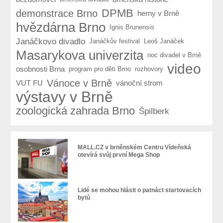
DPMB
demonstrace Brno
herny v Brně
hvězdárna Brno
Ignis Brunensis
Janáčkovo divadlo
Janáčkův festival
Leoš Janáček
Masarykova univerzita
noc divadel v Brně
video
osobnosti Brna
program pro děti Brno
rozhovory
Vánoce v Brně
VUT FU
vánoční strom
výstavy v Brně
zoologická zahrada Brno
Špilberk
MALL.CZ v brněnském Centru Vídeňská
otevírá svůj první Mega Shop
Lidé se mohou hlásit o patnáct startovacích
bytů