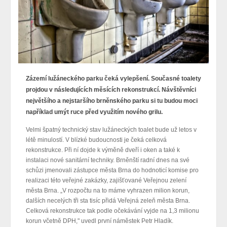
Zázemí lužáneckého parku čeká vylepšení. Současné toalety
projdou v následujících měsících rekonstrukcí. Návštěvníci
největšího a nejstaršího brněnského parku si tu budou moci
například umýt ruce před využitím nového grilu.
Velmi špatný technický stav lužáneckých toalet bude už letos v
létě minulostí. V blízké budoucnosti je čeká celková
rekonstrukce. Při ní dojde k výměně dveří i oken a také k
instalaci nové sanitární techniky. Brněnští radní dnes na své
schůzi jmenovali zástupce města Brna do hodnoticí komise pro
realizaci této veřejné zakázky, zajišťované Veřejnou zelení
města Brna. „V rozpočtu na to máme vyhrazen milion korun,
dalších necelých tři sta tisíc přidá Veřejná zeleň města Brna.
Celková rekonstrukce tak podle očekávání vyjde na 1,3 milionu
korun včetně DPH," uvedl první náměstek Petr Hladík.