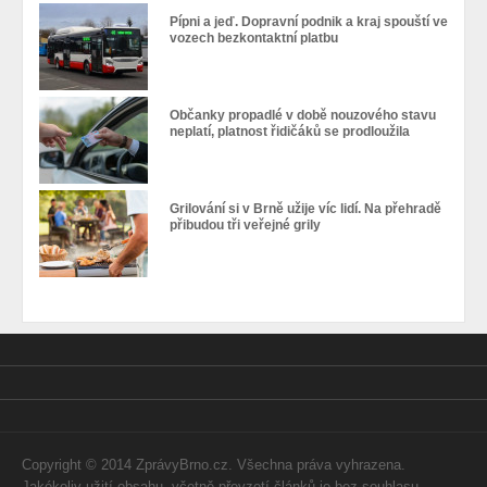
Pípni a jeď. Dopravní podnik a kraj spouští ve
vozech bezkontaktní platbu
Občanky propadlé v době nouzového stavu
neplatí, platnost řidičáků se prodloužila
Grilování si v Brně užije víc lidí. Na přehradě
přibudou tři veřejné grily
Copyright © 2014 ZprávyBrno.cz. Všechna práva vyhrazena.
Jakékoliv užití obsahu, včetně převzetí článků je bez souhlasu