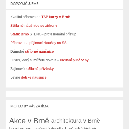
DOPORUČUJEME:
Kvalitní příprava na
TSP kurzy v Brně
Stříbrné náušnice se zirkony
Statik Brno
STENG - profesionální přístup
Příprava na přijímací zkoušky na SŠ
Dámské
stříbrné náušnice
Luxus, který si můžete dovolit –
luxusní punčochy
Zajímavé
stříbrné přívěsky
Levné
dětské náušnice
MOHLO BY VÁS ZAJÍMAT:
Akce v Brně
architektura v Brně
bezdomovci
brněnská historie
brněnská divadla