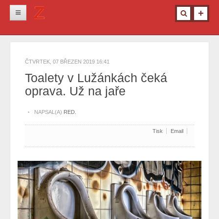
Novinky
Krimi
ČTVRTEK, 07 BŘEZEN 2019 16:41
Kultura
Toalety v Lužánkách čeká
oprava. Už na jaře
Info z města
Pro ženy
NAPSAL(A)
RED.
Ostatní
Tisk
Email