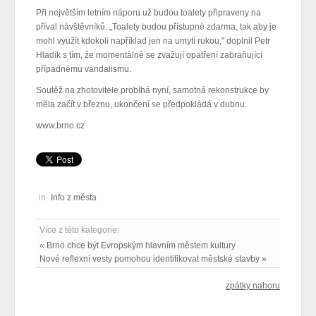
Při největším letním náporu už budou toalety připraveny na
příval návštěvníků. „Toalety budou přístupné zdarma, tak aby je
mohl využít kdokoli například jen na umytí rukou," doplnil Petr
Hladík s tím, že momentálně se zvažují opatření zabraňující
případnému vandalismu.
Soutěž na zhotovitele probíhá nyní, samotná rekonstrukce by
měla začít v březnu, ukončení se předpokládá v dubnu.
www.brno.cz
in
Info z města
Více z této kategorie:
« Brno chce být Evropským hlavním městem kultury
Nové reflexní vesty pomohou identifikovat městské stavby »
zpátky nahoru