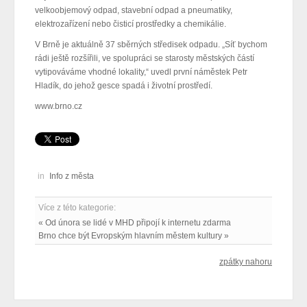
velkoobjemový odpad, stavební odpad a pneumatiky,
elektrozařízení nebo čisticí prostředky a chemikálie.
V Brně je aktuálně 37 sběrných středisek odpadu. „Síť bychom
rádi ještě rozšířili, ve spolupráci se starosty městských částí
vytipováváme vhodné lokality,“ uvedl první náměstek Petr
Hladík, do jehož gesce spadá i životní prostředí.
www.brno.cz
in
Info z města
Více z této kategorie:
« Od února se lidé v MHD připojí k internetu zdarma
Brno chce být Evropským hlavním městem kultury »
zpátky nahoru