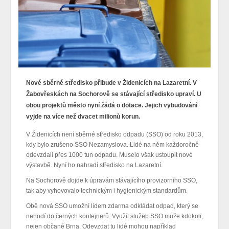
Nové sběrné středisko přibude v Židenicích na Lazaretní. V
Žabovřeskách na Sochorově se stávající středisko upraví. U
obou projektů město nyní žádá o dotace. Jejich vybudování
vyjde na více než dvacet milionů korun.
V Židenicích není sběrné středisko odpadu (SSO) od roku 2013,
kdy bylo zrušeno SSO Nezamyslova. Lidé na něm každoročně
odevzdali přes 1000 tun odpadu. Muselo však ustoupit nové
výstavbě. Nyní ho nahradí středisko na Lazaretní.
Na Sochorově dojde k úpravám stávajícího provizorního SSO,
tak aby vyhovovalo technickým i hygienickým standardům.
Obě nová SSO umožní lidem zdarma odkládat odpad, který se
nehodí do černých kontejnerů. Využít služeb SSO může kdokoli,
nejen občané Brna. Odevzdat tu lidé mohou například