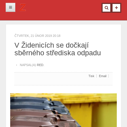
Novinky
Krimi
ČTVRTEK, 21 ÚNOR 2019 20:18
Kultura
V Židenicích se dočkají
sběrného střediska odpadu
Info z města
Pro ženy
NAPSAL(A)
RED.
Ostatní
Tisk
Email