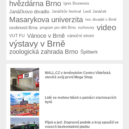
hvězdárna Brno
Ignis Brunensis
Janáčkovo divadlo
Janáčkův festival
Leoš Janáček
Masarykova univerzita
noc divadel v Brně
video
osobnosti Brna
program pro děti Brno
rozhovory
Vánoce v Brně
VUT FU
vánoční strom
výstavy v Brně
zoologická zahrada Brno
Špilberk
MALL.CZ v brněnském Centru Vídeňská
otevírá svůj první Mega Shop
Lidé se mohou hlásit o patnáct startovacích
bytů
Pípni a jeď. Dopravní podnik a kraj spouští ve
vozech bezkontaktní platbu