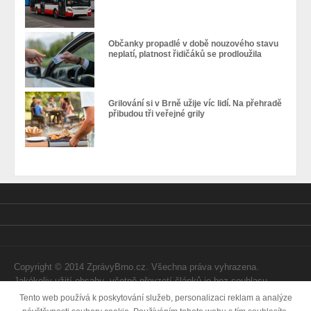
Občanky propadlé v době nouzového stavu
neplatí, platnost řidičáků se prodloužila
Grilování si v Brně užije víc lidí. Na přehradě
přibudou tři veřejné grily
Copyright © 2014 ZprávyBrno.cz. Všechna práva vyhrazena.
Jakékoliv užití obsahu, včetně převzetí článků je bez souhlasu
Webtom Enterprises s.r.o. zapovězeno.
Tento web používá k poskytování služeb, personalizaci reklam a analýze