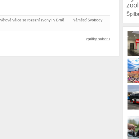
zoo
Špilb
světové válce se rozezní zvony i v Brně
Náměstí Svobody
zpátky nahoru