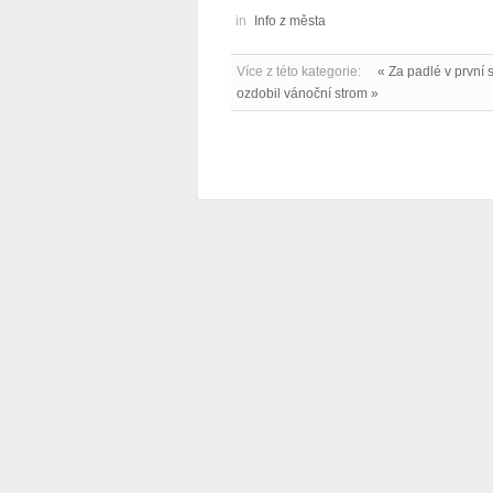
in
Info z města
Více z této kategorie:
« Za padlé v první 
ozdobil vánoční strom »