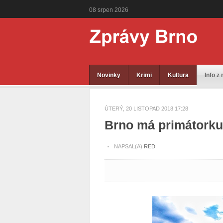
08
srpen
2026
Novinky
Krimi
Kultura
Info z
ÚTERÝ, 20 LISTOPAD 2018 17:28
Brno má primátorku.
NAPSAL(A)
RED.