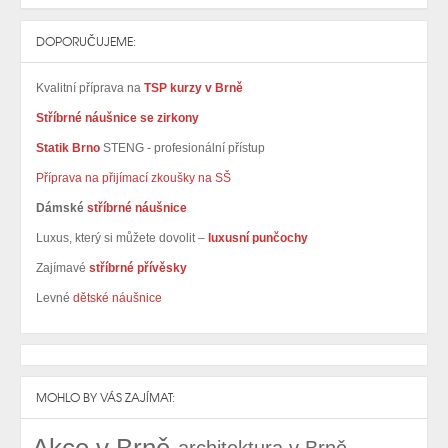
DOPORUČUJEME:
Kvalitní příprava na
TSP kurzy v Brně
Stříbrné náušnice se zirkony
Statik Brno
STENG - profesionální přístup
Příprava na přijímací zkoušky na SŠ
Dámské
stříbrné náušnice
Luxus, který si můžete dovolit –
luxusní punčochy
Zajímavé
stříbrné přívěsky
Levné
dětské náušnice
MOHLO BY VÁS ZAJÍMAT:
Akce v Brně
architektura v Brně