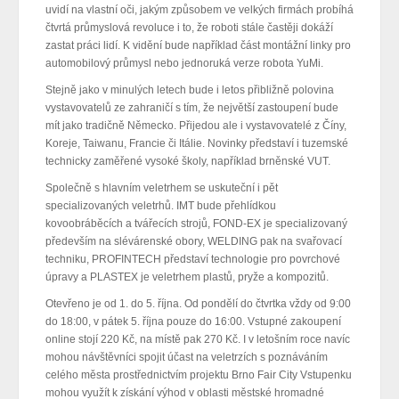
uvidí na vlastní oči, jakým způsobem ve velkých firmách probíhá
čtvrtá průmyslová revoluce i to, že roboti stále častěji dokáží
zastat práci lidí. K vidění bude například část montážní linky pro
automobilový průmysl nebo jednoruká verze robota YuMi.
Stejně jako v minulých letech bude i letos přibližně polovina
vystavovatelů ze zahraničí s tím, že největší zastoupení bude
mít jako tradičně Německo. Přijedou ale i vystavovatelé z Číny,
Koreje, Taiwanu, Francie či Itálie. Novinky představí i tuzemské
technicky zaměřené vysoké školy, například brněnské VUT.
Společně s hlavním veletrhem se uskuteční i pět
specializovaných veletrhů. IMT bude přehlídkou
kovoobráběcích a tvářecích strojů, FOND-EX je specializovaný
především na slévárenské obory, WELDING pak na svařovací
techniku, PROFINTECH představí technologie pro povrchové
úpravy a PLASTEX je veletrhem plastů, pryže a kompozitů.
Otevřeno je od 1. do 5. října. Od pondělí do čtvrtka vždy od 9:00
do 18:00, v pátek 5. října pouze do 16:00. Vstupné zakoupení
online stojí 220 Kč, na místě pak 270 Kč. I v letošním roce navíc
mohou návštěvníci spojit účast na veletrzích s poznáváním
celého města prostřednictvím projektu Brno Fair City Vstupenku
mohou využít k získání výhod v oblasti městské hromadné