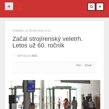
Novinky
Krimi
PONDĚLÍ, 01 ŘÍJEN 2018 18:12
Kultura
Začal strojírenský veletrh.
Letos už 60. ročník
Info z města
Pro ženy
NAPSAL(A)
RED.
Ostatní
Tisk
Email