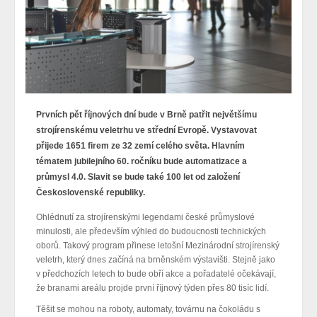
Prvních pět říjnových dní bude v Brně patřit největšímu
strojírenskému veletrhu ve střední Evropě. Vystavovat
přijede 1651 firem ze 32 zemí celého světa. Hlavním
tématem jubilejního 60. ročníku bude automatizace a
průmysl 4.0. Slavit se bude také 100 let od založení
Československé republiky.
Ohlédnutí za strojírenskými legendami české průmyslové
minulosti, ale především výhled do budoucnosti technických
oborů. Takový program přinese letošní Mezinárodní strojírenský
veletrh, který dnes začíná na brněnském výstavišti. Stejně jako
v předchozích letech to bude obří akce a pořadatelé očekávají,
že branami areálu projde první říjnový týden přes 80 tisíc lidí.
Těšit se mohou na roboty, automaty, továrnu na čokoládu s