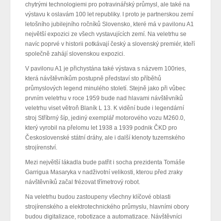
chytrými technologiemi pro potravinářský průmysl, ale také na
výstavu k oslavám 100 let republiky. I proto je partnerskou zemí
letošního jubilejního ročníků Slovensko, které má v pavilonu A1
největší expozici ze všech vystavujících zemí. Na veletrhu se
navíc poprvé v historii potkávají český a slovenský premiér, kteří
společně zahájí slovenskou expozici.
V pavilonu A1 je přichystána také výstava s názvem 100ries,
která návštěvníkům postupně představí sto příběhů
průmyslových legend minulého století. Stejně jako při vůbec
prvním veletrhu v roce 1959 bude nad hlavami návštěvníků
veletrhu viset větroň Blaník L 13. K vidění bude i legendární
stroj Stříbrný šíp, jediný exemplář motorového vozu M260.0,
který vyrobil na přelomu let 1938 a 1939 podnik ČKD pro
Československé státní dráhy, ale i další klenoty tuzemského
strojírenství.
Mezi největší lákadla bude patřit i socha prezidenta Tomáše
Garrigua Masaryka v nadživotní velikosti, kterou před zraky
návštěvníků začal frézovat třímetrový robot.
Na veletrhu budou zastoupeny všechny klíčové oblasti
strojírenského a elektrotechnického průmyslu, hlavními obory
budou digitalizace, robotizace a automatizace. Návštěvníci