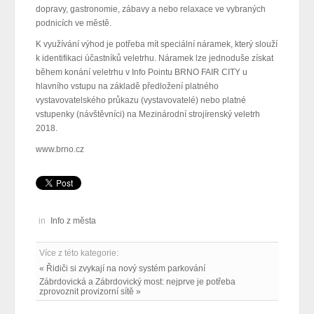
dopravy, gastronomie, zábavy a nebo relaxace ve vybraných
podnicích ve městě.
K využívání výhod je potřeba mít speciální náramek, který slouží
k identifikaci účastníků veletrhu. Náramek lze jednoduše získat
během konání veletrhu v Info Pointu BRNO FAIR CITY u
hlavního vstupu na základě předložení platného
vystavovatelského průkazu (vystavovatelé) nebo platné
vstupenky (návštěvníci) na Mezinárodní strojírenský veletrh
2018.
www.brno.cz
in
Info z města
Více z této kategorie:
« Řidiči si zvykají na nový systém parkování
Zábrdovická a Zábrdovický most: nejprve je potřeba
zprovoznit provizorní sítě »