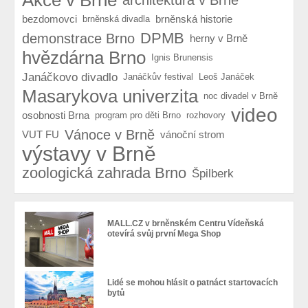
bezdomovci
brněnská historie
brněnská divadla
DPMB
demonstrace Brno
herny v Brně
hvězdárna Brno
Ignis Brunensis
Janáčkovo divadlo
Janáčkův festival
Leoš Janáček
Masarykova univerzita
noc divadel v Brně
video
osobnosti Brna
program pro děti Brno
rozhovory
Vánoce v Brně
VUT FU
vánoční strom
výstavy v Brně
zoologická zahrada Brno
Špilberk
MALL.CZ v brněnském Centru Vídeňská
otevírá svůj první Mega Shop
Lidé se mohou hlásit o patnáct startovacích
bytů