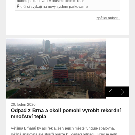
budou pokračovat i v dalším školním roce
Řidiči si zvykají na nový systém parkování »
zpátky nahoru
20. leden 2020
Odpad z Brna a okolí pomohl vyrobit rekordní
množství tepla
Většina Brňanů by asi řekla, že v jejich městě funguje spalovna.
Běžná spalovna ale slouží pouze k likvidaci odpadu. Brno je jedn...