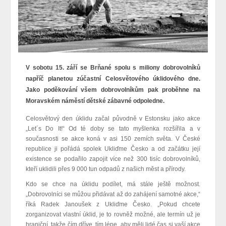
V sobotu 15. září se Brňané spolu s miliony dobrovolníků
napříč planetou zúčastní Celosvětového úklidového dne.
Jako poděkování všem dobrovolníkům pak proběhne na
Moravském náměstí dětské zábavné odpoledne.
Celosvětový den úklidu začal původně v Estonsku jako akce
„Let´s Do It!“ Od té doby se tato myšlenka rozšířila a v
současnosti se akce koná v asi 150 zemích světa. V České
republice ji pořádá spolek Ukliďme Česko a od začátku její
existence se podařilo zapojit více než 300 tisíc dobrovolníků,
kteří uklidili přes 9 000 tun odpadů z našich měst a přírody.
Kdo se chce na úklidu podílet, má stále ještě možnost.
„Dobrovolníci se můžou přidávat až do zahájení samotné akce,“
říká Radek Janoušek z Ukliďme Česko. „Pokud chcete
zorganizovat vlastní úklid, je to rovněž možné, ale termín už je
hraniční, takže čím dříve, tím lépe, aby měli lidé čas si vaší akce