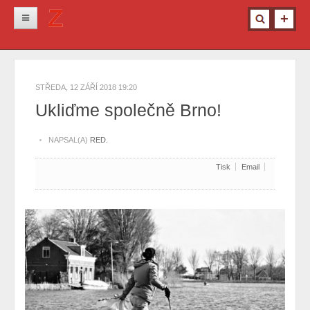
Novinky
Krimi
STŘEDA, 12 ZÁŘÍ 2018 19:20
Kultura
Ukliďme společně Brno!
Info z města
NAPSAL(A)
RED.
Pro ženy
Tisk
Email
Ostatní