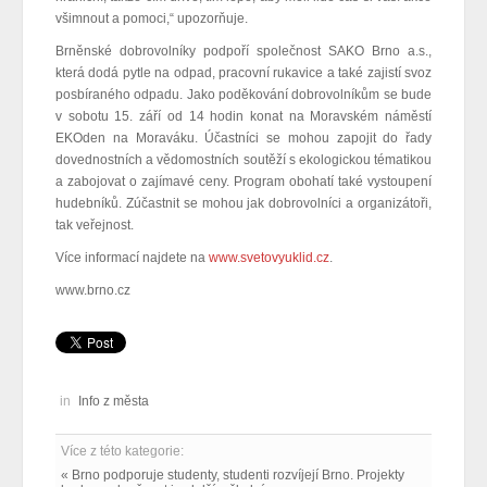
všimnout a pomoci,“ upozorňuje.
Brněnské dobrovolníky podpoří společnost SAKO Brno a.s.,
která dodá pytle na odpad, pracovní rukavice a také zajistí svoz
posbíraného odpadu. Jako poděkování dobrovolníkům se bude
v sobotu 15. září od 14 hodin konat na Moravském náměstí
EKOden na Moraváku. Účastníci se mohou zapojit do řady
dovednostních a vědomostních soutěží s ekologickou tématikou
a zabojovat o zajímavé ceny. Program obohatí také vystoupení
hudebníků. Zúčastnit se mohou jak dobrovolníci a organizátoři,
tak veřejnost.
Více informací najdete na
www.svetovyuklid.cz
.
www.brno.cz
in
Info z města
Více z této kategorie:
« Brno podporuje studenty, studenti rozvíjejí Brno. Projekty