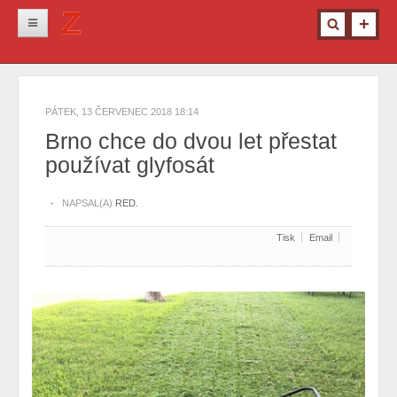
Novinky
Krimi
PÁTEK, 13 ČERVENEC 2018 18:14
Kultura
Brno chce do dvou let přestat
používat glyfosát
Info z města
Pro ženy
NAPSAL(A)
RED.
Ostatní
Tisk
Email