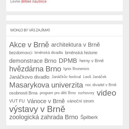
Levné
dětské náušnice
MOHLO BY VÁS ZAJÍMAT:
Akce v Brně
architektura v Brně
bezdomovci
brněnská historie
brněnská divadla
DPMB
demonstrace Brno
herny v Brně
hvězdárna Brno
Ignis Brunensis
Janáčkovo divadlo
Janáčkův festival
Leoš Janáček
Masarykova univerzita
noc divadel v Brně
video
osobnosti Brna
program pro děti Brno
rozhovory
Vánoce v Brně
VUT FU
vánoční strom
výstavy v Brně
zoologická zahrada Brno
Špilberk