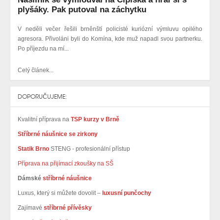
plyšáky. Pak putoval na záchytku
V neděli večer řešili brněnští policisté kuriózní výmluvu opilého
agresora. Přivoláni byli do Komína, kde muž napadl svou partnerku.
Po příjezdu na mí...
Celý článek...
DOPORUČUJEME:
Kvalitní příprava na
TSP kurzy v Brně
Stříbrné náušnice se zirkony
Statik Brno
STENG - profesionální přístup
Příprava na přijímací zkoušky na SŠ
Dámské
stříbrné náušnice
Luxus, který si můžete dovolit –
luxusní punčochy
Zajímavé
stříbrné přívěsky