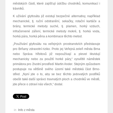
městských částí, které zajišťují údržbu chodníků, komunikací i
trávníků.
K užívání glyfosátu již existují bezpečné alternativy, například
mechanické, tj. ruční odstranění, sekačky, rotační kartáče a
brány, termické metody suché, tj. plamen, horký vzduch,
infračervené záření, termické metody mokré, tj. horká voda,
horká pára, horká pěna a kombinace těchto metod.
„Používání glyfosátu na veřejných prostranstvích představuje
pro Brňany zdravotní riziko. Proto jej Veřejná zeleň města Brna
nebo Správa hřbitovů již nepoužívají a plevel likvidují
mechanicky nebo za použití horké páry,“ vysvětlil náměstek
primátora pro životní prostředí Martin Ander. Stejným způsobem
postupuje na většině svého území také městská část Brno-
střed. „Nyní jde o to, aby se bez těchto jedovatých postřiků
obešli také další správci travnatých ploch a chodníků ve městě,
jde přece o zdraví nás všech,“ dodal.
in
Info z města