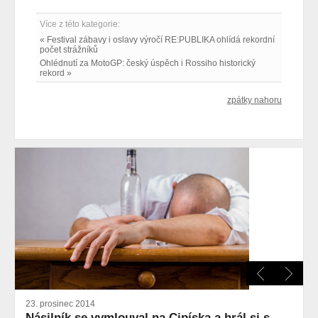
Více z této kategorie:
« Festival zábavy i oslavy výročí RE:PUBLIKA ohlídá rekordní
počet strážníků
Ohlédnutí za MotoGP: český úspěch i Rossiho historický
rekord »
zpátky nahoru
23. prosinec 2014
Násilník se vymlouval na Cipíska a hrál si s