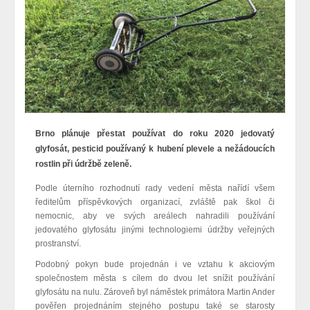
Brno plánuje přestat používat do roku 2020 jedovatý
glyfosát, pesticid používaný k hubení plevele a nežádoucích
rostlin při údržbě zeleně.
Podle úterního rozhodnutí rady vedení města nařídí všem
ředitelům příspěvkových organizací, zvláště pak škol či
nemocnic, aby ve svých areálech nahradili používání
jedovatého glyfosátu jinými technologiemi údržby veřejných
prostranství.
Podobný pokyn bude projednán i ve vztahu k akciovým
společnostem města s cílem do dvou let snížit používání
glyfosátu na nulu. Zároveň byl náměstek primátora Martin Ander
pověřen projednáním stejného postupu také se starosty