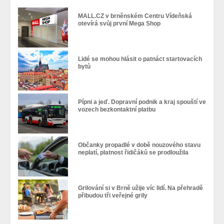
MALL.CZ v brněnském Centru Vídeňská
otevírá svůj první Mega Shop
Lidé se mohou hlásit o patnáct startovacích
bytů
Pípni a jeď. Dopravní podnik a kraj spouští ve
vozech bezkontaktní platbu
Občanky propadlé v době nouzového stavu
neplatí, platnost řidičáků se prodloužila
Grilování si v Brně užije víc lidí. Na přehradě
přibudou tři veřejné grily