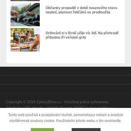
Občanky propadlé v době nouzového stavu
neplatí, platnost řidičáků se prodloužila
Grilování si v Brně užije víc lidí. Na přehradě
přibudou tři veřejné grily
Copyright © 2014 ZprávyBrno.cz. Všechna práva vyhrazena.
Jakékoliv užití obsahu, včetně převzetí článků je bez souhlasu
Webtom Enterprises s.r.o. zapovězeno.
Tento web používá k poskytování služeb, personalizaci reklam a analýze
návštěvnosti soubory cookie. Používáním tohoto webu s tím souhlasíte.
Vytvořila
Internetová agentura Webtom.cz