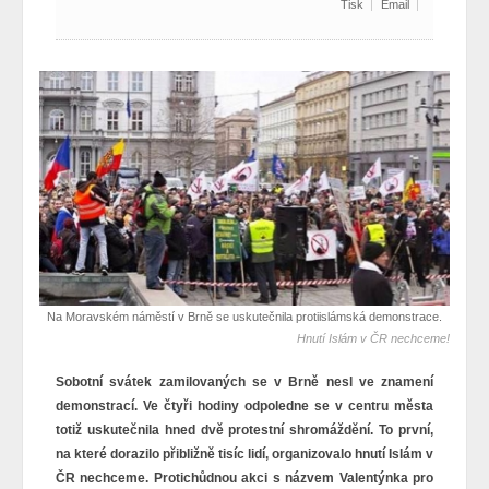
Tisk
Email
Na Moravském náměstí v Brně se uskutečnila protiislámská demonstrace.
Hnutí Islám v ČR nechceme!
Sobotní svátek zamilovaných se v Brně nesl ve znamení
demonstrací. Ve čtyři hodiny odpoledne se v centru města
totiž uskutečnila hned dvě protestní shromáždění. To první,
na které dorazilo přibližně tisíc lidí, organizovalo hnutí Islám v
ČR nechceme. Protichůdnou akci s názvem Valentýnka pro