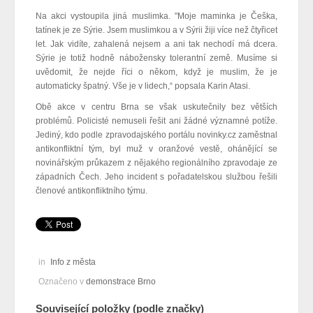
Na akci vystoupila jiná muslimka. "Moje maminka je Češka,
tatínek je ze Sýrie. Jsem muslimkou a v Sýrii žiji více než čtyřicet
let. Jak vidíte, zahalená nejsem a ani tak nechodí má dcera.
Sýrie je totiž hodně nábožensky tolerantní země. Musíme si
uvědomit, že nejde říci o někom, když je muslim, že je
automaticky špatný. Vše je v lidech,“ popsala Karin Atasi.
Obě akce v centru Brna se však uskutečnily bez větších
problémů. Policisté nemuseli řešit ani žádné významné potíže.
Jediný, kdo podle zpravodajského portálu novinky.cz zaměstnal
antikonfliktní tým, byl muž v oranžové vestě, ohánějící se
novinářským průkazem z nějakého regionálního zpravodaje ze
západních Čech. Jeho incident s pořadatelskou službou řešili
členové antikonfliktního týmu.
in
Info z města
Označeno v
demonstrace Brno
Související položky (podle značky)