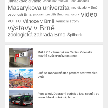
Janáčkovo divadlo
Janáčkův festival
Leoš Janáček
Masarykova univerzita
noc divadel v Brně
video
osobnosti Brna
program pro děti Brno
rozhovory
Vánoce v Brně
VUT FU
vánoční strom
výstavy v Brně
zoologická zahrada Brno
Špilberk
MALL.CZ v brněnském Centru Vídeňská
otevírá svůj první Mega Shop
Lidé se mohou hlásit o patnáct startovacích
bytů
Pípni a jeď. Dopravní podnik a kraj spouští ve
vozech bezkontaktní platbu