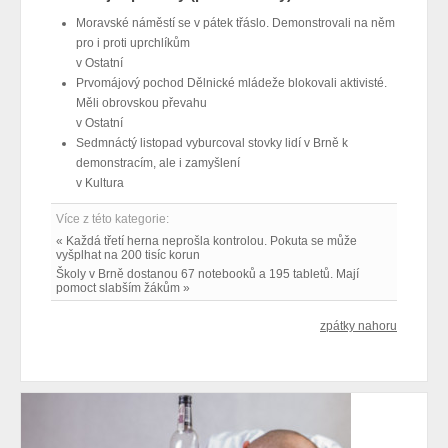
Moravské náměstí se v pátek třáslo. Demonstrovali na něm
pro i proti uprchlíkům
v
Ostatní
Prvomájový pochod Dělnické mládeže blokovali aktivisté.
Měli obrovskou převahu
v
Ostatní
Sedmnáctý listopad vyburcoval stovky lidí v Brně k
demonstracím, ale i zamyšlení
v
Kultura
Více z této kategorie:
« Každá třetí herna neprošla kontrolou. Pokuta se může
vyšplhat na 200 tisíc korun
Školy v Brně dostanou 67 notebooků a 195 tabletů. Mají
pomoct slabším žákům »
zpátky nahoru