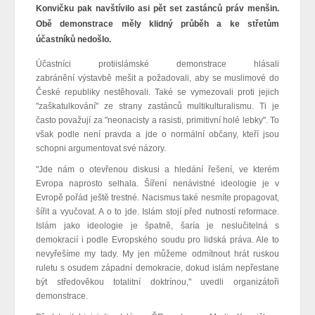
Konvičku pak navštívilo asi pět set zastánců práv menšin.
Obě demonstrace měly klidný průběh a ke střetům
účastníků nedošlo.
Účastníci protiislámské demonstrace hlásali
zabránění výstavbě mešit a požadovali, aby se muslimové do
České republiky nestěhovali. Také se vymezovali proti jejich
"zaškatulkování" ze strany zastánců multikulturalismu. Ti je
často považují za "neonacisty a rasisti, primitivní holé lebky". To
však podle není pravda a jde o normální občany, kteří jsou
schopni argumentovat své názory.
"Jde nám o otevřenou diskusi a hledání řešení, ve kterém
Evropa naprosto selhala. Šíření nenávistné ideologie je v
Evropě pořád ještě trestné. Nacismus také nesmíte propagovat,
šířit a vyučovat. A o to jde. Islám stojí před nutností reformace.
Islám jako ideologie je špatně, šaría je neslučitelná s
demokracií i podle Evropského soudu pro lidská práva. Ale to
nevyřešíme my tady. My jen můžeme odmítnout hrát ruskou
ruletu s osudem západní demokracie, dokud islám nepřestane
být středověkou totalitní doktrínou," uvedli organizátoři
demonstrace.