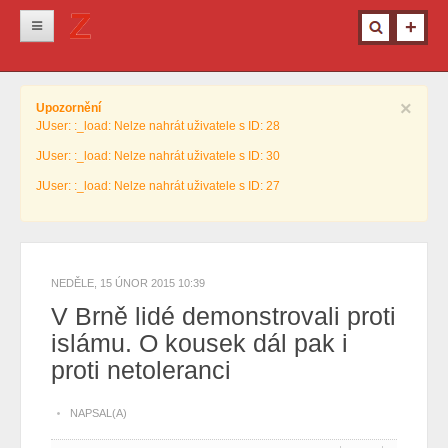
Novinky
×
Upozornění
Krimi
JUser: :_load: Nelze nahrát uživatele s ID: 28
Kultura
JUser: :_load: Nelze nahrát uživatele s ID: 30
Info z města
JUser: :_load: Nelze nahrát uživatele s ID: 27
Pro ženy
Ostatní
NEDĚLE, 15 ÚNOR 2015 10:39
V Brně lidé demonstrovali proti
islámu. O kousek dál pak i
proti netoleranci
NAPSAL(A)