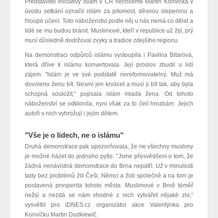
Představitel iniciativy Islám v ČR nechceme Martin Konvička v
úvodu setkání označil islám za pitomost, děsnou slepeninu a
hloupé učení. Toto náboženství podle něj u nás nemá co dělat a
lidé se mu budou bránit. Muslimové, kteří v republice už žijí, prý
musí důsledně dodržoval zvyky a tradice zdejšího regionu.
Na demonstraci odpůrců islámu vystoupila i Pavlína Bitarová,
která dříve k islámu konvertovala. Její proslov zbudil u lidí
zájem. "Islám je ve své podstatě nereformovatelný. Muž má
dovoleno ženu bít. Nesmí jen krvácet a musí ji bít tak, aby byla
schopná souložit,“ popsala islám mladá žena. Od tohoto
náboženství se odklonila, nyní však za to čelí hrozbám. Jejich
autoři v nich vyhrožují i jejím dětem.
"Vše je o lidech, ne o islámu"
Druhá demonstrace pak upozorňovala, že ne všechny muslimy
je možné házet do jednoho pytle. "Jsme přesvědčeni o tom, že
žádná nenávistná demonstrace do Brna nepatří. Už v minulosti
tady bez problémů žili Češi, Němci a židi společně a na tom je
postavená prosperita tohoto města. Muslimové v Brně téměř
nežijí a nezdá se nám vhodné z nich vytvářet nějaké zlo,“
vysvětlil pro iDNES.cz organizátor akce Valentýnka pro
Konvičku Martin Dudkiewič.