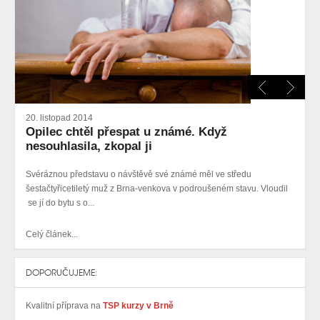
20. listopad 2014
Opilec chtěl přespat u známé. Když
nesouhlasila, zkopal ji
Svéráznou představu o návštěvě své známé měl ve středu
šestačtyřicetiletý
muž z Brna-venkova
v podroušeném stavu
. V
loudil
se jí do bytu s o...
Celý článek...
DOPORUČUJEME:
Kvalitní příprava na
TSP kurzy v Brně