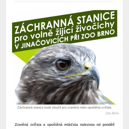
Záchranná stanice bude sloužit pro zraněná nebo opuštěná zvířata.
Zoo Brno
Zraněná zvířata a opuštěná mláďata naleznou od pondělí