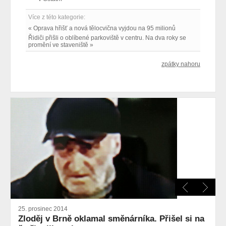
Více z této kategorie:
« Oprava hřišť a nová tělocvična vyjdou na 95 milionů
Řidiči přišli o oblíbené parkoviště v centru. Na dva roky se
promění ve staveniště »
zpátky nahoru
25. prosinec 2014
Zloděj v Brně oklamal směnárníka. Přišel si na