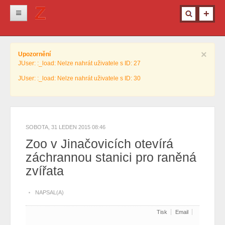
Novinky
×
Upozornění
Krimi
JUser: :_load: Nelze nahrát uživatele s ID: 27
Kultura
JUser: :_load: Nelze nahrát uživatele s ID: 30
Info z města
Pro ženy
Ostatní
SOBOTA, 31 LEDEN 2015 08:46
Zoo v Jinačovicích otevírá
záchrannou stanici pro raněná
zvířata
NAPSAL(A)
Tisk
Email