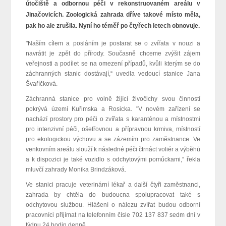
útočiště a odbornou péči v rekonstruovaném areálu v
Jinačovicích. Zoologická zahrada dříve takové místo měla,
pak ho ale zrušila. Nyní ho téměř po čtyřech letech obnovuje.
"Naším cílem a posláním je postarat se o zvířata v nouzi a
navrátit je zpět do přírody. Současně chceme zvýšit zájem
veřejnosti a podílet se na omezení případů, kvůli kterým se do
záchranných stanic dostávají,“ uvedla vedoucí stanice Jana
Švaříčková.
Záchranná stanice pro volně žijící živočichy svou činností
pokrývá území Kuřimska a Rosicka. "V novém zařízení se
nachází prostory pro péči o zvířata s karanténou a místnostmi
pro intenzivní péči, ošetřovnou a přípravnou krmiva, místností
pro ekologickou výchovu a se zázemím pro zaměstnance. Ve
venkovním areálu slouží k následné péči čtrnáct voliér a výběhů
a k dispozici je také vozidlo s odchytovými pomůckami,“ řekla
mluvčí zahrady Monika Brindzáková.
Ve stanici pracuje veterinární lékař a další čtyři zaměstnanci,
zahrada by chtěla do budoucna spolupracovat také s
odchytovou službou. Hlášení o nálezu zvířat budou odborní
pracovníci přijímat na telefonním čísle 702 137 837 sedm dní v
týdnu 24 hodin denně.