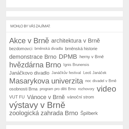
MOHLO BY VÁS ZAJÍMAT:
Akce v Brně
architektura v Brně
bezdomovci
brněnská historie
brněnská divadla
DPMB
demonstrace Brno
herny v Brně
hvězdárna Brno
Ignis Brunensis
Janáčkovo divadlo
Janáčkův festival
Leoš Janáček
Masarykova univerzita
noc divadel v Brně
video
osobnosti Brna
program pro děti Brno
rozhovory
Vánoce v Brně
VUT FU
vánoční strom
výstavy v Brně
zoologická zahrada Brno
Špilberk