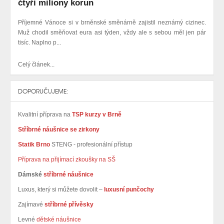
čtyři miliony korun
Příjemné Vánoce si v brněnské směnárně zajistil neznámý cizinec.
Muž chodil směňovat eura asi týden, vždy ale s sebou měl jen pár
tisíc. Naplno p...
Celý článek...
DOPORUČUJEME:
Kvalitní příprava na
TSP kurzy v Brně
Stříbrné náušnice se zirkony
Statik Brno
STENG - profesionální přístup
Příprava na přijímací zkoušky na SŠ
Dámské
stříbrné náušnice
Luxus, který si můžete dovolit –
luxusní punčochy
Zajímavé
stříbrné přívěsky
Levné
dětské náušnice