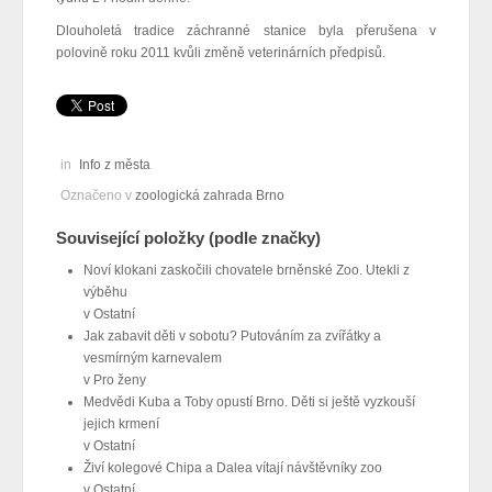
Dlouholetá tradice záchranné stanice byla přerušena v
polovině roku 2011 kvůli změně veterinárních předpisů.
in
Info z města
Označeno v
zoologická zahrada Brno
Související položky (podle značky)
Noví klokani zaskočili chovatele brněnské Zoo. Utekli z
výběhu
v
Ostatní
Jak zabavit děti v sobotu? Putováním za zvířátky a
vesmírným karnevalem
v
Pro ženy
Medvědi Kuba a Toby opustí Brno. Děti si ještě vyzkouší
jejich krmení
v
Ostatní
Živí kolegové Chipa a Dalea vítají návštěvníky zoo
v
Ostatní