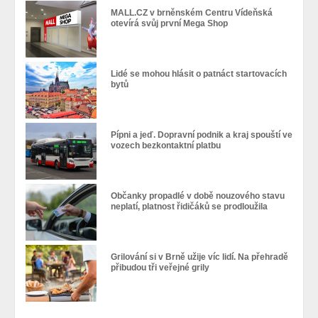
MALL.CZ v brněnském Centru Vídeňská
otevírá svůj první Mega Shop
Lidé se mohou hlásit o patnáct startovacích
bytů
Pípni a jeď. Dopravní podnik a kraj spouští ve
vozech bezkontaktní platbu
Občanky propadlé v době nouzového stavu
neplatí, platnost řidičáků se prodloužila
Grilování si v Brně užije víc lidí. Na přehradě
přibudou tři veřejné grily