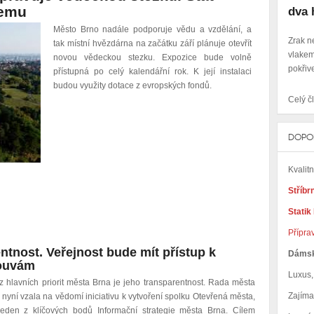
jemu
dva 
Město Brno nadále podporuje vědu a vzdělání, a
Zrak n
tak místní hvězdárna na začátku září plánuje otevřít
vlakem
novou vědeckou stezku. Expozice bude volně
pokřiv
přístupná po celý kalendářní rok. K její instalaci
budou využity dotace z evropských fondů.
Celý čl
DOPO
Kvalit
Stříbr
Statik
Přípra
ntnost. Veřejnost bude mít přístup k
Dáms
louvám
Luxus, 
 hlavních priorit města Brna je jeho transparentnost. Rada města
Zajím
 nyní vzala na vědomí iniciativu k vytvoření spolku Otevřená města,
jeden z klíčových bodů Informační strategie města Brna. Cílem