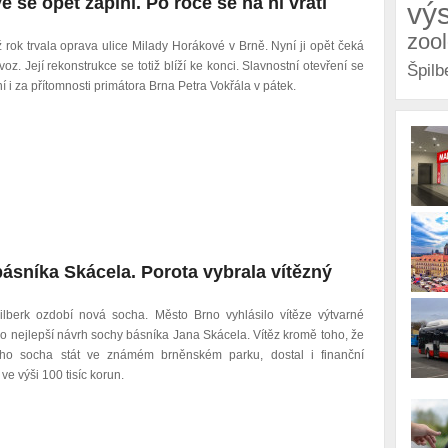
 se opět zaplní. Po roce se na ni vrátí
vý
zoo
 rok trvala oprava ulice Milady Horákové v Brně. Nyní ji opět čeká
voz. Její rekonstrukce se totiž blíží ke konci. Slavnostní otevření se
Špilb
í i za přítomnosti primátora Brna Petra Vokřála v pátek.
ásníka Skácela. Porota vybrala vítězný
ilberk ozdobí nová socha. Město Brno vyhlásilo vítěze výtvarné
o nejlepší návrh sochy básníka Jana Skácela. Vítěz kromě toho, že
ho socha stát ve známém brněnském parku, dostal i finanční
e výši 100 tisíc korun.