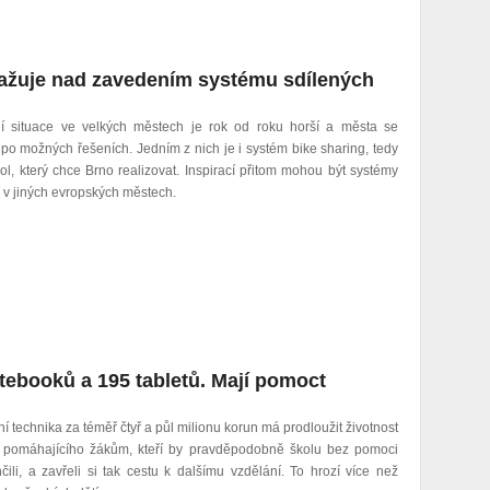
važuje nad zavedením systému sdílených
í situace ve velkých městech je rok od roku horší a města se
 po možných řešeních. Jedním z nich je i systém bike sharing, tedy
kol, který chce Brno realizovat. Inspirací přitom mohou být systémy
í v jiných evropských městech.
tebooků a 195 tabletů. Mají pomoct
í technika za téměř čtyř a půl milionu korun má prodloužit životnost
u pomáhajícího žákům, kteří by pravděpodobně školu bez pomoci
ili, a zavřeli si tak cestu k dalšímu vzdělání. To hrozí více než