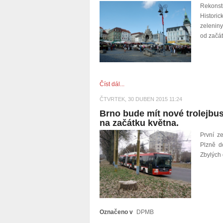
Rekonst
Histori
zelenin
od začát
Číst dál...
ČTVRTEK, 30 DUBEN 2015 11:24
Brno bude mít nové trolejbus
na začátku května.
První z
Plzně d
Zbylých
Označeno v
DPMB