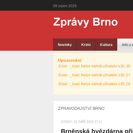
08
srpen
2026
Novinky
Krimi
Kultura
Info z
Upozornění
JUser: :_load: Nelze nahrát uživatele s ID: 30
JUser: :_load: Nelze nahrát uživatele s ID: 27
JUser: :_load: Nelze nahrát uživatele s ID: 28
ZPRAVODAJSTVÍ BRNO
ÚTERÝ, 01 ZÁŘÍ 2015 17:11
Brněnská hvězdárna při