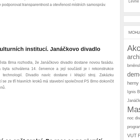
Levné
e podporovat transparentnost a otevřenost místních samospráv.
MOHLO
Akc
lturních institucí. Janáčkovo divadlo
arch
sta Brna rozhodla, že Janáčkovo divadlo dostane novou fasádu.
brněns
 byla schválena 14. července a její součástí je i rekonstrukce
demo
ch technologií. Divadlo navíc dostane i létající stroj. Zakázku
cí se ze tří hlavních kroků má stavební společnost PS Brno dokončit
herny
dnů.
Ignis 
Janáčk
Mas
noc di
progra
VUT 