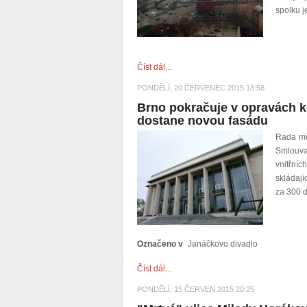
spolku j
Číst dál...
PONDĚLÍ, 20 ČERVENEC 2015 18:58
Brno pokračuje v opravách ku
dostane novou fasádu
Rada mě
Smlouva
vnitřní
skládají
za 300 
Označeno v
Janáčkovo divadlo
Číst dál...
PONDĚLÍ, 15 ČERVEN 2015 20:25