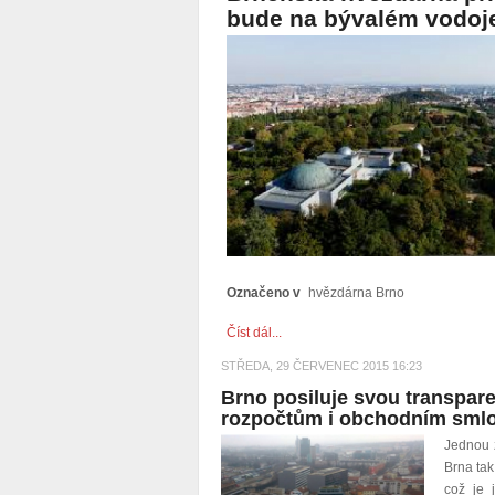
bude na bývalém vodo
Označeno v
hvězdárna Brno
Číst dál...
STŘEDA, 29 ČERVENEC 2015 16:23
Brno posiluje svou transpare
rozpočtům i obchodním sm
Jednou z
Brna tak
což je 