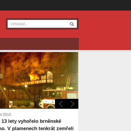
en 2015
 13 lety vyhořelo brněnské
no. V plamenech tenkrát zemřeli