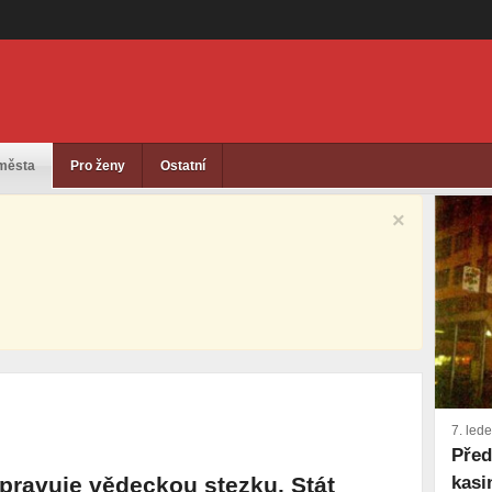
 města
Pro ženy
Ostatní
×
7. led
Před
kasi
pravuje vědeckou stezku. Stát