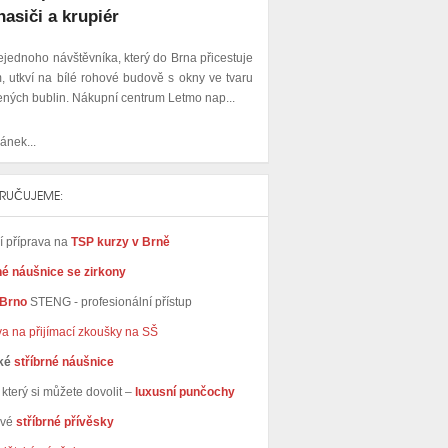
hasiči a krupiér
ejednoho návštěvníka, který do Brna přicestuje
, utkví na bílé rohové budově s okny ve tvaru
ených bublin. Nákupní centrum Letmo nap...
ánek...
RUČUJEME:
ní příprava na
TSP kurzy v Brně
né náušnice se zirkony
 Brno
STENG - profesionální přístup
va na přijímací zkoušky na SŠ
ké
stříbrné náušnice
který si můžete dovolit –
luxusní punčochy
avé
stříbrné přívěsky