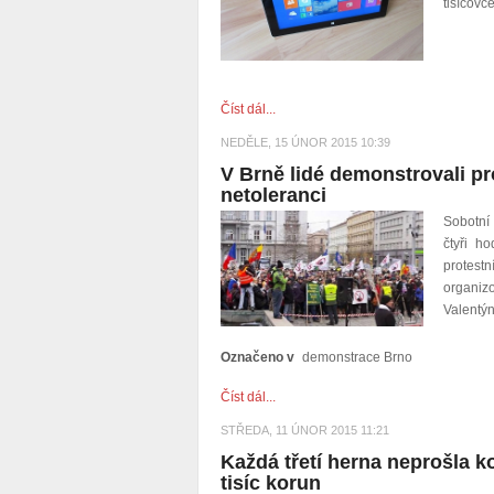
tisícovc
Číst dál...
NEDĚLE, 15 ÚNOR 2015 10:39
V Brně lidé demonstrovali pro
netoleranci
Sobotní
čtyři h
protestn
organiz
Valentý
Označeno v
demonstrace Brno
Číst dál...
STŘEDA, 11 ÚNOR 2015 11:21
Každá třetí herna neprošla k
tisíc korun