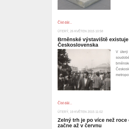
Číst dál...
ÚTERÝ, 26 KVĚTEN 2015 10:58
Brněnské výstaviště existuje 
Československa
V úterý
soudob
brněnské
Českosl
metropo
Číst dál...
ÚTERÝ, 19 KVĚTEN 2015 11:02
Zelný trh je po více než roce
začne až v červnu