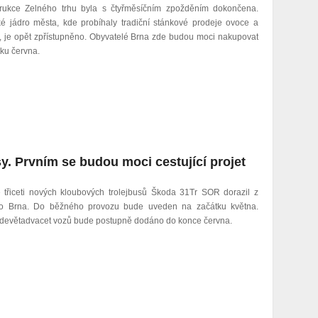
rukce Zelného trhu byla s čtyřměsíčním zpožděním dokončena.
cké jádro města, kde probíhaly tradiční stánkové prodeje ovoce a
y, je opět zpřístupněno. Obyvatelé Brna zde budou moci nakupovat
ku června.
y. Prvním se budou moci cestující projet
e třiceti nových kloubových trolejbusů Škoda 31Tr SOR dorazil z
o Brna. Do běžného provozu bude uveden na začátku května.
 devětadvacet vozů bude postupně dodáno do konce června.