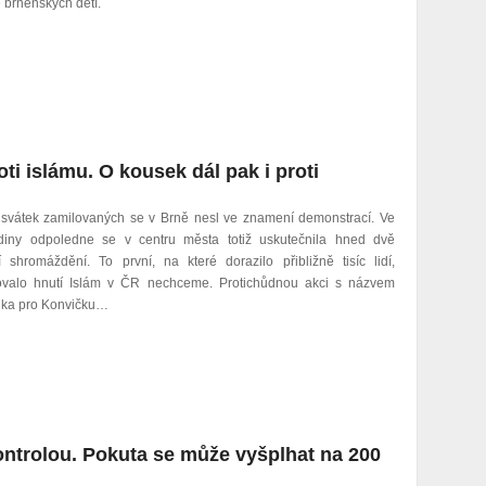
e brněnských dětí.
ti islámu. O kousek dál pak i proti
 svátek zamilovaných se v Brně nesl ve znamení demonstrací. Ve
odiny odpoledne se v centru města totiž uskutečnila hned dvě
í shromáždění. To první, na které dorazilo přibližně tisíc lidí,
ovalo hnutí Islám v ČR nechceme. Protichůdnou akci s názvem
nka pro Konvičku…
ontrolou. Pokuta se může vyšplhat na 200