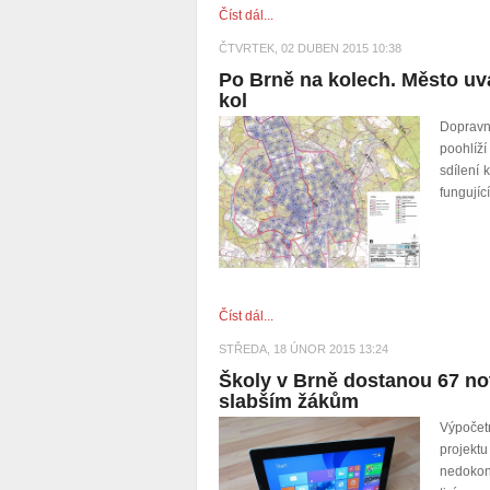
Číst dál...
ČTVRTEK, 02 DUBEN 2015 10:38
Po Brně na kolech. Město u
kol
Dopravn
poohlíží
sdílení 
fungujíc
Číst dál...
STŘEDA, 18 ÚNOR 2015 13:24
Školy v Brně dostanou 67 no
slabším žákům
Výpočetn
projekt
nedokonč