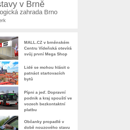
stavy v Brně
logická zahrada Brno
erk
MALL.CZ v brněnském
Centru Vídeňská otevírá
svůj první Mega Shop
Lidé se mohou hlásit o
patnáct startovacích
bytů
Pípni a jeď. Dopravní
podnik a kraj spouští ve
vozech bezkontaktní
platbu
Občanky propadlé v
době nouzového stavu