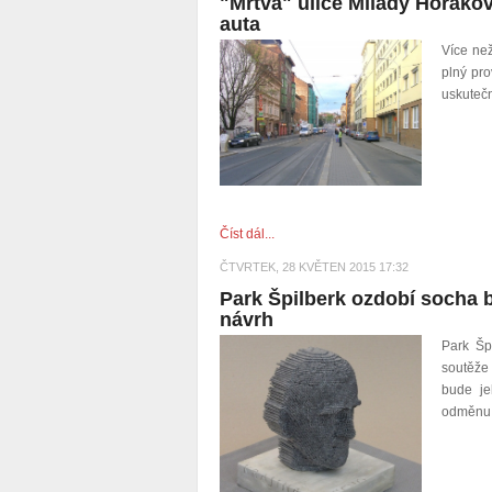
"Mrtvá" ulice Milady Horákové
auta
Více než
plný pro
uskutečn
Číst dál...
ČTVRTEK, 28 KVĚTEN 2015 17:32
Park Špilberk ozdobí socha b
návrh
Park Šp
soutěže 
bude je
odměnu v