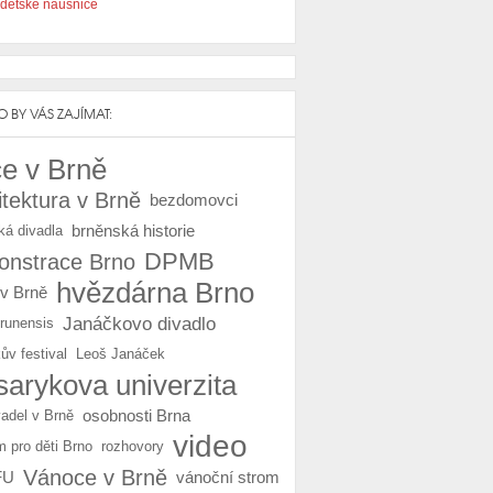
dětské náušnice
 BY VÁS ZAJÍMAT:
e v Brně
itektura v Brně
bezdomovci
brněnská historie
ká divadla
DPMB
nstrace Brno
hvězdárna Brno
 v Brně
Janáčkovo divadlo
Brunensis
ův festival
Leoš Janáček
arykova univerzita
osobnosti Brna
vadel v Brně
video
m pro děti Brno
rozhovory
Vánoce v Brně
FU
vánoční strom