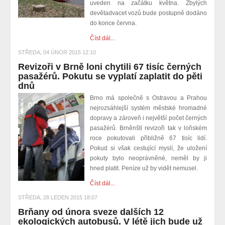
uveden na začátku května. Zbylých
devětadvacet vozů bude postupně dodáno
do konce června.
Číst dál...
STŘEDA, 04 ÚNOR 2015 12:10
Revizoři v Brně loni chytili 67 tisíc černých
pasažérů. Pokutu se vyplatí zaplatit do pěti
dnů
Brno má společně s Ostravou a Prahou
nejrozsáhlejší systém městské hromadné
dopravy a zároveň i největší počet černých
pasažérů. Brněnští revizoři tak v loňském
roce pokutovali přibližně 67 tisíc lidí.
Pokud si však cestující myslí, že uložení
pokuty bylo neoprávněné, neměl by ji
hned platit. Peníze už by vidět nemusel.
Číst dál...
STŘEDA, 28 LEDEN 2015 18:07
Brňany od února sveze dalších 12
ekologických autobusů. V létě jich bude už