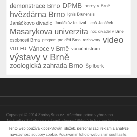
DPMB
demonstrace Brno
herny v Brně
hvězdárna Brno
Ignis Brunensis
Janáčkovo divadlo
Janáčkův festival
Leoš Janáček
Masarykova univerzita
noc divadel v Brně
video
osobnosti Brna
program pro děti Brno
rozhovory
Vánoce v Brně
VUT FU
vánoční strom
výstavy v Brně
zoologická zahrada Brno
Špilberk
Copyright © 2014 ZprávyBrno.cz. Všechna práva vyhrazena.
Jakékoliv užití obsahu, včetně převzetí článků je bez souhlasu
Webtom Enterprises s.r.o. zapovězeno.
Tento web používá k poskytování služeb, personalizaci reklam a analýze
návštěvnosti soubory cookie. Používáním tohoto webu s tím souhlasíte.
Vytvořila
Internetová agentura Webtom.cz