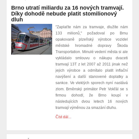
Brno utratí miliardu za 16 nových tramvají.
Díky dohodě nebude platit stomilionový
dluh
"Zaplaťte nám za tramvaje, dlužíte nám
133 milionů," požadoval po Brnu
opakovaně plzeňský výrobce vozidel
městské hromadné dopravy Škoda
Transportation. Minulé vedení města si ale
vykládalo smlouvu o nákupu dvaceti
tramvají 13T z let 2007 až 2011 jinak než
jejich výrobce a odmítalo platit inflační
navýšení a další stanovené doplatky a
sankce. Ve vleklých sporech nyní nastává
zlom. Brněnský primátor Petr Vokřál se s
firmou dohodl, že Brno koupí v
následujících dvou letech 16 nových
tramvají výměnou za smazání dluhu.
Číst dál...