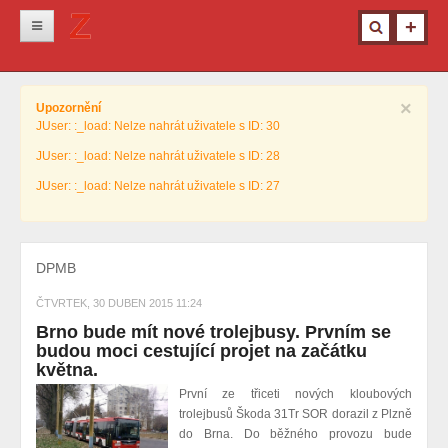
Novinky
×
Upozornění
Krimi
JUser: :_load: Nelze nahrát uživatele s ID: 30
Kultura
JUser: :_load: Nelze nahrát uživatele s ID: 28
Info z města
JUser: :_load: Nelze nahrát uživatele s ID: 27
Pro ženy
Ostatní
DPMB
ČTVRTEK, 30 DUBEN 2015 11:24
Brno bude mít nové trolejbusy. Prvním se
budou moci cestující projet na začátku
května.
První ze třiceti nových kloubových
trolejbusů Škoda 31Tr SOR dorazil z Plzně
do Brna. Do běžného provozu bude