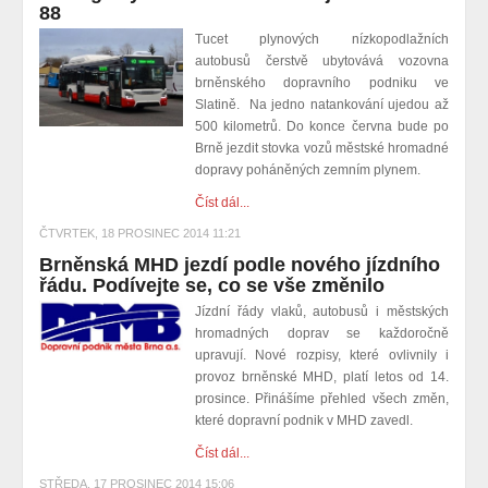
88
Tucet plynových nízkopodlažních
autobusů čerstvě ubytovává vozovna
brněnského dopravního podniku ve
Slatině.
Na jedno natankování ujedou až
500 kilometrů.
Do konce června bude po
Brně jezdit stovka vozů městské hromadné
dopravy poháněných zemním plynem.
Číst dál...
ČTVRTEK, 18 PROSINEC 2014 11:21
Brněnská MHD jezdí podle nového jízdního
řádu. Podívejte se, co se vše změnilo
Jízdní řády vlaků, autobusů i městských
hromadných doprav se každoročně
upravují. Nové rozpisy, které ovlivnily i
provoz brněnské MHD, platí letos od 14.
prosince. Přinášíme přehled všech změn,
které dopravní podnik v MHD zavedl.
Číst dál...
STŘEDA, 17 PROSINEC 2014 15:06